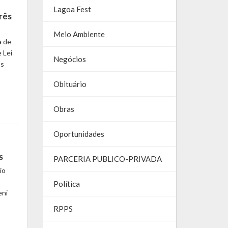
Lagoa Fest
rês
Meio Ambiente
a de
 Lei
Negócios
os
Obituário
Obras
Oportunidades
s
PARCERIA PUBLICO-PRIVADA
io
Política
eni
RPPS