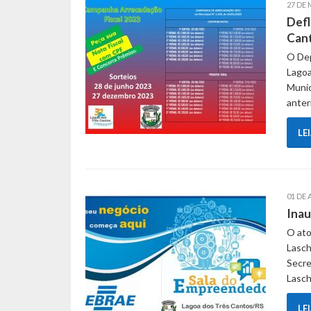
27 DE
Defl
Can
O Dep
Lagoa
Munic
anter
LE
01 DE
Inau
O ato
Lasch
Secre
Lasch
LE