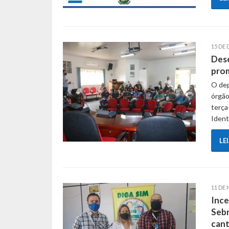
15 DE
Des
prom
O dep
órgão
terça
Iden
LE
11 DE
Ince
Seb
can