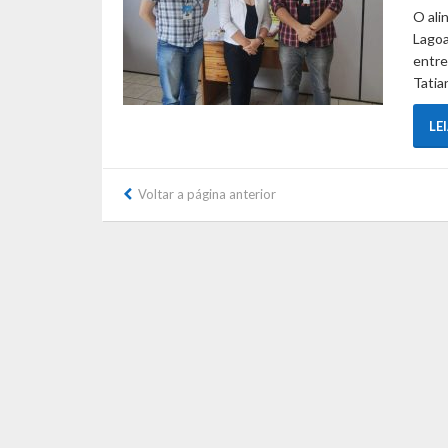
O ali
Lagoa
entre
Tatia
LE
Voltar a página anterior