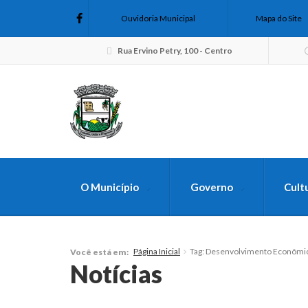
Ouvidoria Municipal
Mapa do Site
Rua Ervino Petry, 100 - Centro
O Município
Governo
Cult
FAÇA SUA B
Página Inicial
Tag: Desenvolvimento Econômi
Você está em:
Notícias