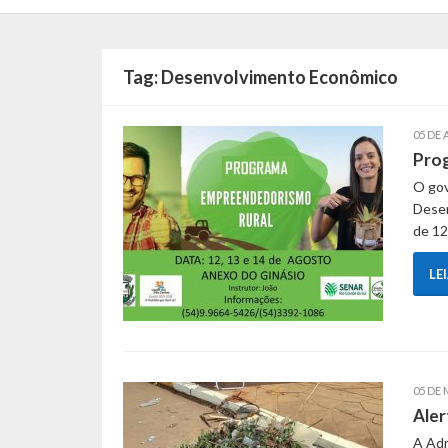
Tag:
Desenvolvimento Econômico
05 DE 
Pro
O gov
Desen
de 12
LE
05 DE 
Aler
A Adm