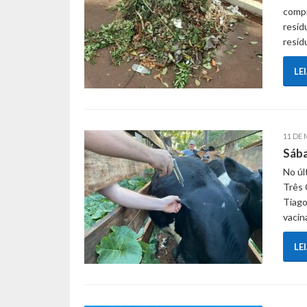
compr
resíd
resí
LE
11 DE 
Sába
No úl
Três 
Tiago
vacin
LE