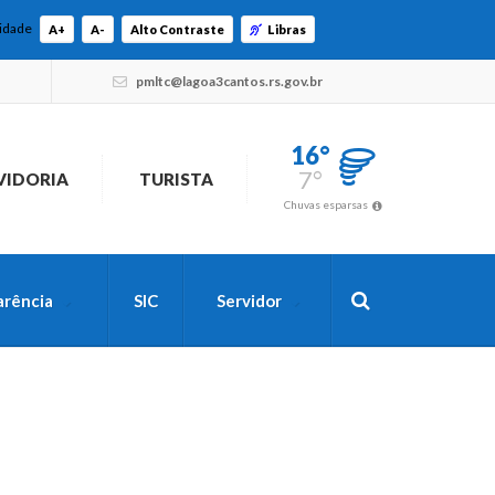
lidade
A+
A-
Alto Contraste
Libras
pmltc@lagoa3cantos.rs.gov.br
16°
7°
VIDORIA
TURISTA
Chuvas esparsas
arência
SIC
Servidor