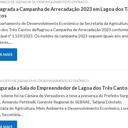
 MARÇO DE 2023 AS 09:54 / DESENVOLVIMENTO ECONÔMICO
agrada a Campanha de Arrecadação 2023 em Lagoa dos T
tos
artamento de Desenvolvimento Econômico da Secretaria da Agricultur
 dos Três Cantos deflagrou a Campanha de Arrecadação 2023 conforme
ipal nº 1.559/2023. Os moldes da campanha 2023 seguem iguais aos an
iores,…
IA MAIS
 AGOSTO DE 2022 AS 15:45 / DESENVOLVIMENTO ECONÔMICO
gurada a Sala do Empreendedor de Lagoa dos Três Canto
 solene foi na Câmara de Vereadores e teve a presença do Prefeito Serg
, Armando Pettinelli, Gerente Regional do SEBRAE, Tatiana Eckstein,
tária de Agricultura, Meio Ambiente e Desenvolvimento Econômico, Lor
, Secretária…
IA MAIS