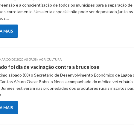
eensão e a conscientização de todos os munícipes para a separação de
uos corretamente. Um alerta especial: não pode ser depositado junto os
duos…
IA MAIS
MARÇO DE 2025 AS 07:58 / AGRICULTURA
do foi dia de vacinação contra a brucelose
timo sábado (08) o Secretário de Desenvolvimento Econômico de Lagoa 
Cantos Airton Oscar Bohn, o Neco, acompanhado do médico veterinário
 Junges, estiveram nas propriedades dos produtores rurais inscritos par
a…
IA MAIS