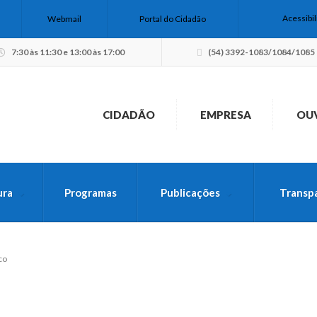
Acessibi
Webmail
Portal do Cidadão
7:30 às 11:30 e 13:00 às 17:00
(54) 3392-1083/1084/1085
CIDADÃO
EMPRESA
OU
ura
Programas
Publicações
Transp
USCA PELO SITE
co