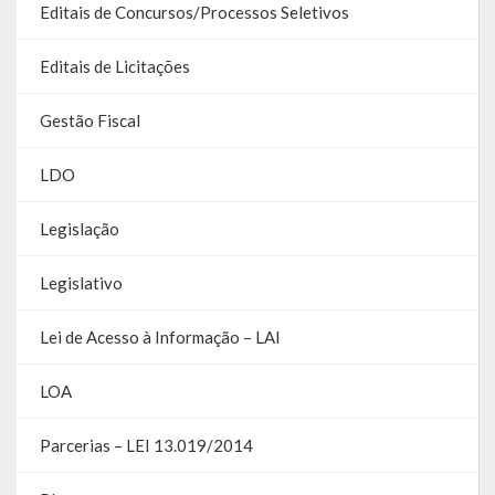
Editais de Concursos/Processos Seletivos
Lei de Acesso à Informação – LAI
Acesso a Informação – SIC
Editais de Licitações
O que é?
Gestão Fiscal
Perguntas e Respostas
LDO
Formulário de Pedido de Informações
Legislação
Formulário de Recurso
Legislativo
Relatório Anual de Solicitações – SIC
Lei de Acesso à Informação – LAI
SIC
LOA
Servidor
Parcerias – LEI 13.019/2014
Gestão Interna – GOVBR (Sistema)