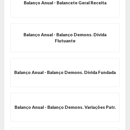
Balanço Anual - Balancete Geral Receita
Obras, Serviços Urbanos e Trânsito
Saúde
Cultura
Balanço Anual - Balanço Demons. Dívida
Flutuante
Histórias
A História da Comunidade Católica Nossa Senhora de Lourdes
de Vila Seca
Balanço Anual - Balanço Demons. Dívida Fundada
A História da Comunidade Evangélica de Linha Kronenthal
A história da Comunidade Católica São Paulo de Lagoa dos Três
Cantos
Balanço Anual - Balanço Demons. Variações Patr.
A História da Comunidade Evangélica de Confissão Luterana no
Brasil de Lagoa dos Três Cantos
A história marcante do Grêmio Esportivo Lagoense: uma história