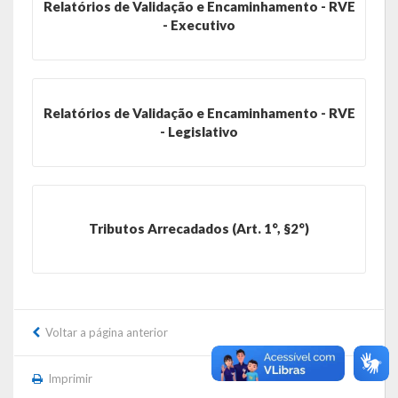
Relatórios de Validação e Encaminhamento - RVE
- Executivo
Parcerias – LEI 13.019/2014
RGF
Relatórios de Validação e Encaminhamento - RVE
RPPS
- Legislativo
RREO
PPA
LOA
Tributos Arrecadados (Art. 1°, §2°)
LDO
Transparência
Voltar a página anterior
Apresentação
Imprimir
Portal da Transparência