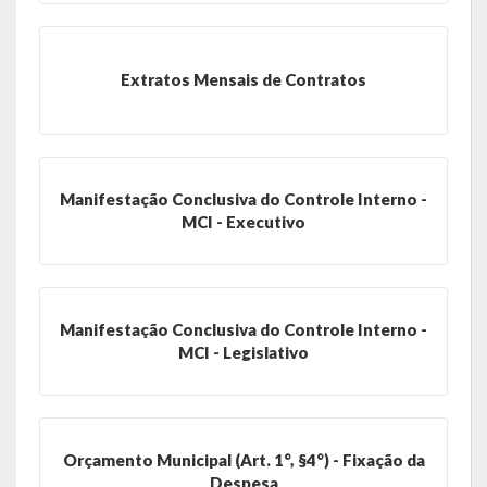
Galeria de Soberanas
Galeria de Vereadores
Extratos Mensais de Contratos
Galeria de Fotos
Vídeos
Manifestação Conclusiva do Controle Interno -
Programas
MCI - Executivo
Publicações
Covid 19
Manifestação Conclusiva do Controle Interno -
MCI - Legislativo
Planos
Publicações Oficiais
SIAFIC
Orçamento Municipal (Art. 1°, §4°) - Fixação da
Despesa