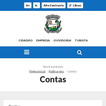
A+
A-
Alto Contraste
Libras
CIDADÃO
EMPRESA
OUVIDORIA
TURISTA
FAÇA SUA BUSCA PELO SITE
O Município
Você está em:
Página Inicial
Publicações
Contas
Histórico
Contas
Localização
Origem do Nome
Estatísticas