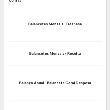
Contas
Símbolos
Governo
Balancetes Mensais - Despesa
Administração
Ex-Administradores
Balancetes Mensais - Receita
Conselhos Municipais
Secretarias
Administração, Fazenda e Planejamento
Balanço Anual - Balancete Geral Despesa
Desenvolvimento Econômico
Desenvolvimento Social
Educação, Cultura, Turismo, Desporto e Lazer