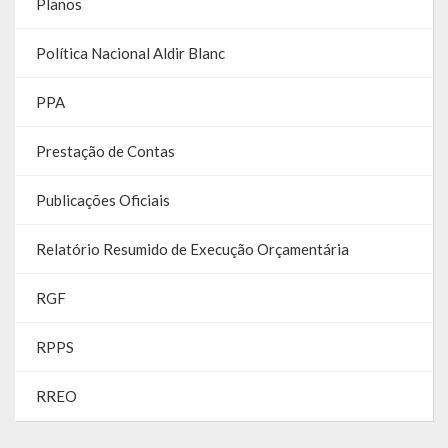
Planos
Gestão Saúde – GOVBR
Gestão Educação – Educar Web
Política Nacional Aldir Blanc
Webmail
PPA
Prestação de Contas
Publicações Oficiais
Relatório Resumido de Execução Orçamentária
RGF
RPPS
RREO