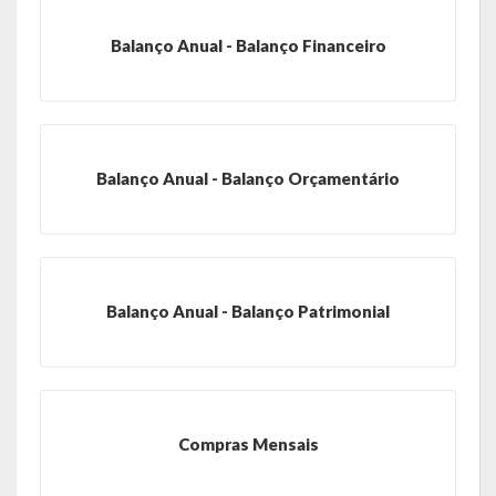
de paixão e muitas conquistas
Balanço Anual - Balanço Financeiro
A História da Praça da Lagoa
A História da Igreja Adventista do Sétimo Dia
A História da Comunidade Católica Nossa Senhora da Assunção
Balanço Anual - Balanço Orçamentário
de Linha Glória
A História da Comunidade Evangélica de Linha Glória
A História da Comunidade Católica São José de Linha Ojeriza
Balanço Anual - Balanço Patrimonial
Pontos Turísticos
Gastronomia
Hospedagem
Compras Mensais
Calendário de Eventos