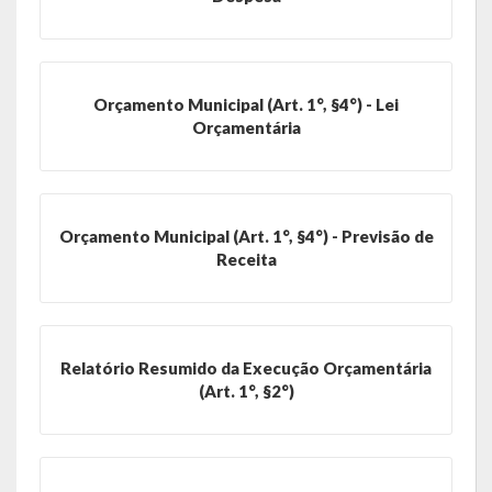
Contas
Contas – TCE
Orçamento Municipal (Art. 1°, §4°) - Lei
Relatório Anual de Gestão
Orçamentária
Editais de Concursos/Processos Seletivos
Editais de Licitações
Orçamento Municipal (Art. 1°, §4°) - Previsão de
LicitaCon Cidadão
Receita
Prestação de Contas
Demonstrativos Contábeis
Relatório Resumido da Execução Orçamentária
(Art. 1°, §2°)
Legislativo
Legislação
Lei Municipal