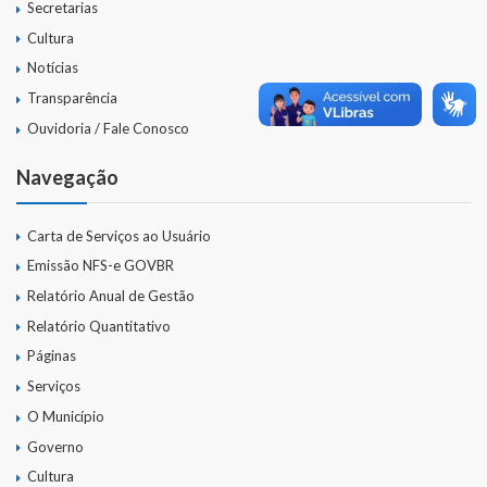
Secretarias
A História da Praça da Lagoa
Cultura
A História da Igreja Adventista do Sétimo Dia
Notícias
Transparência
A História da Comunidade Católica Nossa Senhora da Assunção
Ouvidoria / Fale Conosco
de Linha Glória
Navegação
A História da Comunidade Evangélica de Linha Glória
A História da Comunidade Católica São José de Linha Ojeriza
Carta de Serviços ao Usuário
Emissão NFS-e GOVBR
Pontos Turísticos
Relatório Anual de Gestão
Gastronomia
Relatório Quantitativo
Páginas
Hospedagem
Serviços
O Município
Calendário de Eventos
Governo
Galeria de Soberanas
Cultura