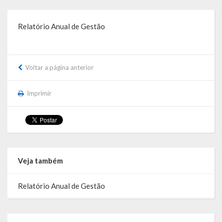
Símbolos
Relatório Anual de Gestão
Governo
Administração
Voltar a página anterior
Ex-Administradores
Imprimir
Secretarias
Administração, Fazenda e Planejamento
Desenvolvimento Econômico
Veja também
Desenvolvimento Social
Relatório Anual de Gestão
Educação, Cultura, Turismo, Desporto e Lazer
Obras, Serviços Urbanos e Trânsito