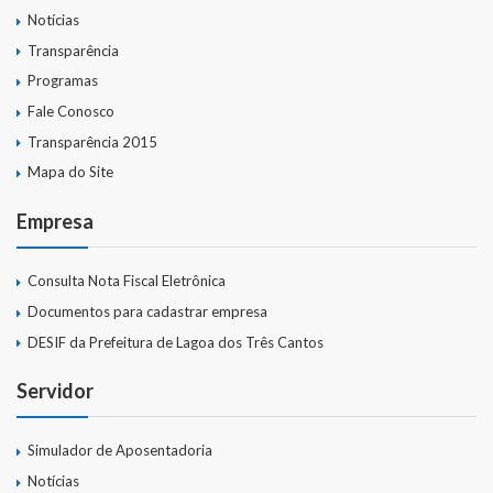
Notícias
Galeria de Vereadores
Transparência
Galeria de Fotos
Programas
Fale Conosco
Vídeos
Transparência 2015
Programas
Mapa do Site
Empresa
Publicações
Covid 19
Consulta Nota Fiscal Eletrônica
Documentos para cadastrar empresa
Publicações Oficiais
DESIF da Prefeitura de Lagoa dos Três Cantos
SIAFIC
Servidor
Contas
Simulador de Aposentadoria
Contas – TCE
Notícias