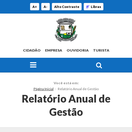
A+
A-
Alto Contraste
Libras
CIDADÃO
EMPRESA
OUVIDORIA
TURISTA
FAÇA SUA BUSCA PELO SITE
O Município
Você está em:
Página Inicial
Relatório Anual de Gestão
Histórico
Relatório Anual de
Localização
Gestão
Origem do Nome
Estatísticas