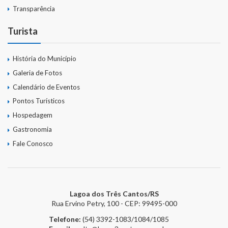
Relatório Anual de Gestão
Transparência
Turista
Editais de Concursos/Processos Seletivos
Editais de Licitações
História do Município
Galeria de Fotos
LicitaCon Cidadão
Calendário de Eventos
Prestação de Contas
Pontos Turísticos
Hospedagem
Demonstrativos Contábeis
Gastronomia
Legislativo
Fale Conosco
Legislação
Lei Municipal
Lagoa dos Três Cantos/RS
Rua Ervino Petry, 100 - CEP: 99495-000
Parcerias – LEI 13.019/2014
Telefone:
(54) 3392-1083/1084/1085
RGF