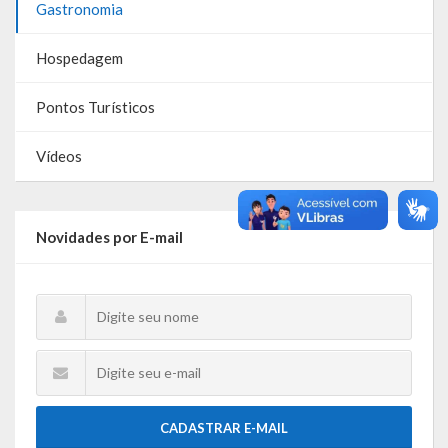
Gastronomia
Galeria de Vereadores
Hospedagem
Galeria de Fotos
Pontos Turísticos
Vídeos
Programas
Vídeos
Publicações
Novidades por E-mail
Covid 19
Publicações Oficiais
SIAFIC
Contas
Contas – TCE
CADASTRAR E-MAIL