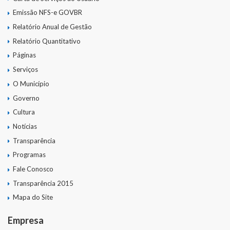
Emissão NFS-e GOVBR
RPPS
Relatório Anual de Gestão
Relatório Quantitativo
RREO
Páginas
PPA
Serviços
O Município
LOA
Governo
LDO
Cultura
Notícias
Transparência
Transparência
Programas
Apresentação
Fale Conosco
Portal da Transparência
Transparência 2015
Mapa do Site
Links Úteis
Empresa
Emendas Parlament. EC 105 FNS