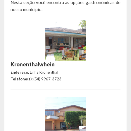
Nesta seção você encontra as opções gastronômicas de
nosso município.
Símbolos
Governo
Administração
Ex-Administradores
Kronenthalwhein
Secretarias
Endereço:
Linha Kronenthal
Administração, Fazenda e Planejamento
Telefone(s):
(54) 9967-3723
Desenvolvimento Econômico
Desenvolvimento Social
Educação, Cultura, Turismo, Desporto e Lazer
Obras, Serviços Urbanos e Trânsito