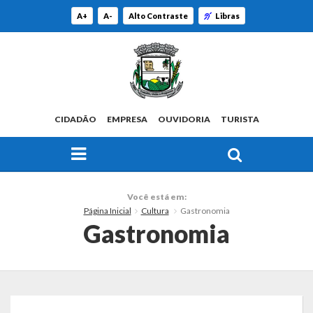
A+
A-
Alto Contraste
Libras
CIDADÃO
EMPRESA
OUVIDORIA
TURISTA
FAÇA SUA BUSCA PELO SITE
O Município
Você está em:
Página Inicial
Cultura
Gastronomia
Histórico
Gastronomia
Localização
Origem do Nome
Estatísticas