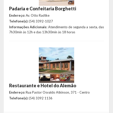
Saúde
Padaria e Confeitaria Borghetti
Endereço:
Av. Otto Radtke
Cultura
Telefone(s):
(54) 3392-1027
Informações Adicionais:
Atendimento de segunda a sexta, das
Histórias
7h30min às 12h e das 13h30min às 18 horas
A História da Comunidade Católica Nossa Senhora de Lourdes
de Vila Seca
A História da Comunidade Evangélica de Linha Kronenthal
A história da Comunidade Católica São Paulo de Lagoa dos Três
Cantos
A História da Comunidade Evangélica de Confissão Luterana no
Restaurante e Hotel do Alemão
Brasil de Lagoa dos Três Cantos
Endereço:
Rua Pastor Osvaldo Atkinson, 371 - Centro
Telefone(s):
(54) 3392 1136
A história marcante do Grêmio Esportivo Lagoense: uma história
de paixão e muitas conquistas