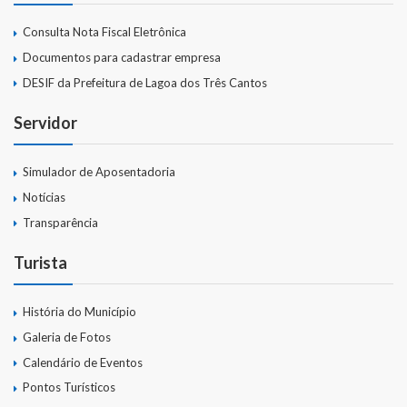
Emendas Parlamentares Federais
Consulta Nota Fiscal Eletrônica
Documentos para cadastrar empresa
Convênios com o Estado
DESIF da Prefeitura de Lagoa dos Três Cantos
Emendas Parlamentares Estaduais
Servidor
Fala Cidadão
Simulador de Aposentadoria
ITBI Online
Notícias
Portal do Cidadão
Transparência
Turista
Carta de Serviços ao Usuário
Transparência 2015
História do Município
Galeria de Fotos
Lei de Acesso à Informação – LAI
Calendário de Eventos
Acesso a Informação – SIC
Pontos Turísticos