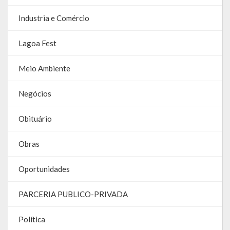
Relatório Anual de Gestão
Industria e Comércio
Editais de Concursos/Processos Seletivos
Lagoa Fest
Editais de Licitações
Meio Ambiente
LicitaCon Cidadão
Negócios
Prestação de Contas
Obituário
Demonstrativos Contábeis
Legislativo
Obras
Legislação
Oportunidades
Lei Municipal
PARCERIA PUBLICO-PRIVADA
Parcerias – LEI 13.019/2014
Política
RGF