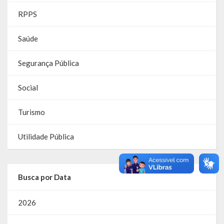
RPPS
RPPS
Saúde
RREO
Segurança Pública
PPA
LOA
Social
LDO
Turismo
Transparência
Utilidade Pública
Apresentação
Portal da Transparência
Busca por Data
Links Úteis
2026
Emendas Parlament. EC 105 FNS