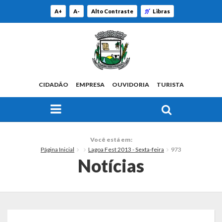
A+
A-
Alto Contraste
Libras
CIDADÃO
EMPRESA
OUVIDORIA
TURISTA
FAÇA SUA BUSCA PELO SITE
O Município
Você está em:
Página Inicial
Lagoa Fest 2013 - Sexta-feira
973
Histórico
Notícias
Localização
Origem do Nome
Estatísticas