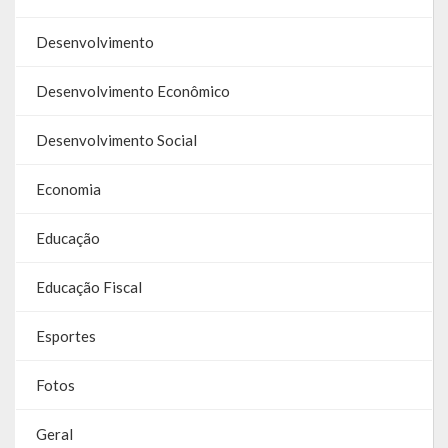
Galeria de Vereadores
Desenvolvimento
Galeria de Fotos
Desenvolvimento Econômico
Vídeos
Desenvolvimento Social
Programas
Economia
Publicações
Educação
Covid 19
Educação Fiscal
Publicações Oficiais
SIAFIC
Esportes
Contas
Fotos
Contas – TCE
Geral