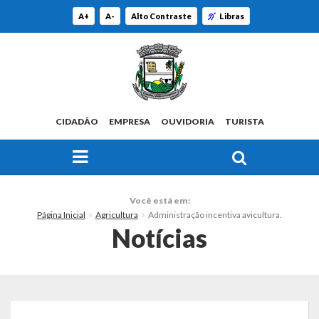
A+
A-
Alto Contraste
Libras
CIDADÃO
EMPRESA
OUVIDORIA
TURISTA
FAÇA SUA BUSCA PELO SITE
O Município
Você está em:
Página Inicial
Agricultura
Administração incentiva avicultura.
Histórico
Notícias
Localização
Origem do Nome
Estatísticas