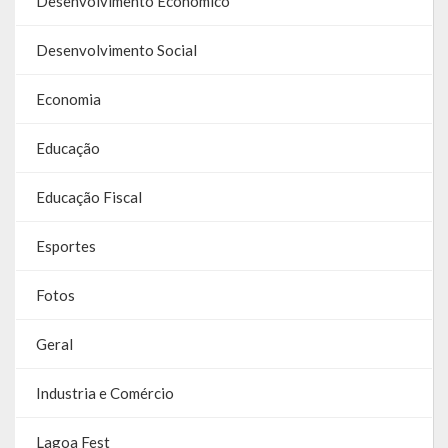
Desenvolvimento Econômico
Contas
Desenvolvimento Social
Contas – TCE
Economia
Relatório Anual de Gestão
Editais de Concursos/Processos Seletivos
Educação
Editais de Licitações
Educação Fiscal
LicitaCon Cidadão
Esportes
Prestação de Contas
Fotos
Demonstrativos Contábeis
Geral
Legislativo
Industria e Comércio
Legislação
Lagoa Fest
Lei Municipal