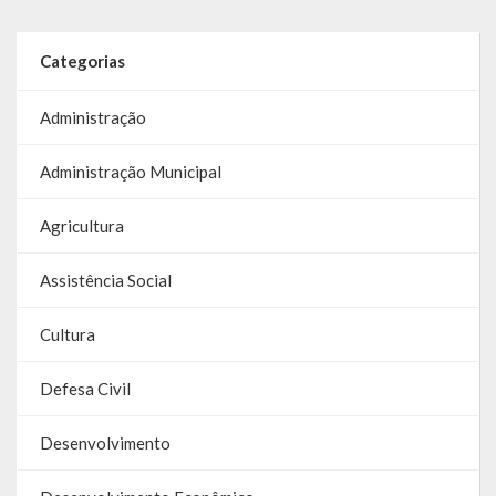
Galeria de Soberanas
Categorias
Galeria de Vereadores
Administração
Galeria de Fotos
Vídeos
Administração Municipal
Programas
Agricultura
Publicações
Assistência Social
Covid 19
Cultura
Planos
Defesa Civil
Publicações Oficiais
Desenvolvimento
SIAFIC