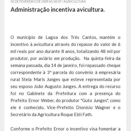
01 DE FEVEREIRO DE 2009 AS 18:07 /
AGRICULTURA
Administração incentiva avicultura.
Símbolos
Governo
O município de Lagoa dos Três Cantos, mantém o
Administração
incentivo à avicultura através do repasse do valor de 6
mil reais por ano durante 8 anos, totalizando 48 mil por
Ex-Administradores
produtor, por aviário em produção. Na quinta-feira da
Conselhos Municipais
semana passada, dia 14 de janeiro, foi repassado cheque
correspondente à 3ª parcela do convênio à empresária
Secretarias
rural Stela Maris Junges que esteve representada por
seu esposo João Augusto Junges. A entrega do recurso
Administração, Fazenda e Planejamento
foi no Gabinete da Prefeitura com a presença do
Prefeito Ernor Weber, do produtor "Guto Junges", como
Desenvolvimento Econômico
ele é conhecido, Vice-Prefeito Dionísio Wagner e o
Desenvolvimento Social
Secretário da Agricultura Roque Elói Fath.
Educação, Cultura, Turismo, Desporto e Lazer
Conforme o Prefeito Ernor o incentivo visa fomentar a