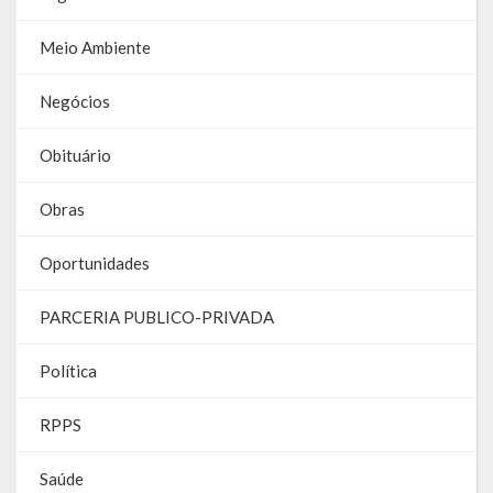
Parcerias – LEI 13.019/2014
Meio Ambiente
RGF
Negócios
RPPS
Obituário
RREO
Obras
PPA
Oportunidades
LOA
PARCERIA PUBLICO-PRIVADA
LDO
Política
Transparência
RPPS
Apresentação
Saúde
Portal da Transparência