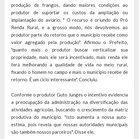
produção de frangos, dando maiores condições ao
Obras, Serviços Urbanos e Trânsito
produtor de suportar os custos da ampliação ou
implantação do aviário. " O recurso é oriundo do Pró
Saúde
Renda Rural, e a grosso modo, nós devolvemos ao
produtor parte do retorno que o município recebe como
Cultura
valor agregado pela produção". Afirmou o Prefeito,
"quanto mais o produtor buscar verticalizar sua
Histórias
propriedade, mais ele será incentivado, mais renda ele
A História da Comunidade Católica Nossa Senhora de Lourdes
terá melhorando a qualidade de vida no meio rural,
de Vila Seca
fixando o homem no campo e mais o município recebe de
retorno. É um ciclo interessante". Concluiu.
A História da Comunidade Evangélica de Linha Kronenthal
Conforme o produtor Guto Junges o incentivo evidencia
A história da Comunidade Católica São Paulo de Lagoa dos Três
a preocupação da administração na diversificação das
Cantos
atividades agrícolas, buscando o crescimento da matriz
produtiva do município. "Isto aumenta a nossa auto-
A História da Comunidade Evangélica de Confissão Luterana no
estima, pois revela que nossas autoridades municipais
Brasil de Lagoa dos Três Cantos
são também nossos parceiros". Disse ele.
A história marcante do Grêmio Esportivo Lagoense: uma história