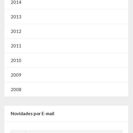
Gestão Saúde – GOVBR
2014
Gestão Educação – Educar Web
2013
Webmail
2012
2011
2010
2009
2008
Novidades por E-mail