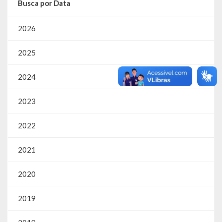
Busca por Data
Parcerias – LEI 13.019/2014
2026
RGF
2025
RPPS
2024
RREO
2023
PPA
2022
LOA
LDO
2021
Transparência
2020
Apresentação
2019
Portal da Transparência