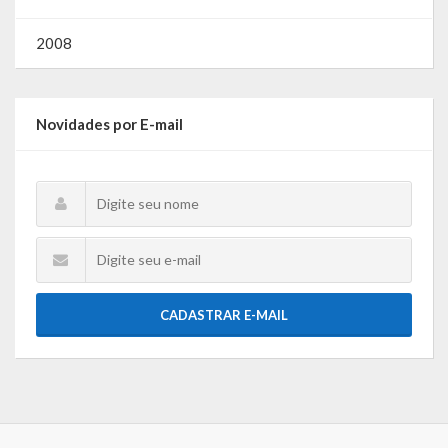
Lei de Acesso à Informação – LAI
2008
Acesso a Informação – SIC
O que é?
Novidades por E-mail
Perguntas e Respostas
Formulário de Pedido de Informações
Formulário de Recurso
Relatório Anual de Solicitações – SIC
SIC
CADASTRAR E-MAIL
Servidor
Gestão Interna – GOVBR (Sistema)