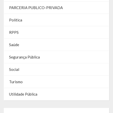
Contas
PARCERIA PUBLICO-PRIVADA
Contas – TCE
Política
Relatório Anual de Gestão
RPPS
Editais de Concursos/Processos Seletivos
Saúde
Editais de Licitações
Segurança Pública
LicitaCon Cidadão
Prestação de Contas
Social
Demonstrativos Contábeis
Turismo
Legislativo
Utilidade Pública
Legislação
Lei Municipal