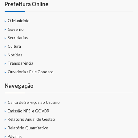
Gestão Saúde – GOVBR
Prefeitura Online
Gestão Educação – Educar Web
O Município
Webmail
Governo
Secretarias
Cultura
Notícias
Transparência
Ouvidoria / Fale Conosco
Navegação
Carta de Serviços ao Usuário
Emissão NFS-e GOVBR
Relatório Anual de Gestão
Relatório Quantitativo
Páginas