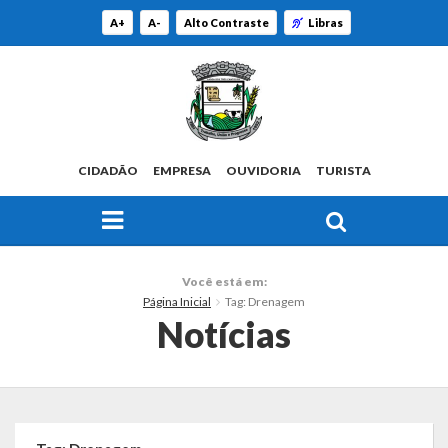
A+
A-
Alto Contraste
Libras
CIDADÃO
EMPRESA
OUVIDORIA
TURISTA
FAÇA SUA BUSCA PELO SITE
O Município
Você está em:
Página Inicial
Tag: Drenagem
Histórico
Notícias
Localização
Origem do Nome
Estatísticas