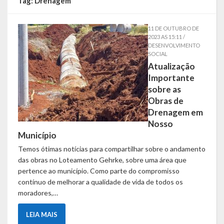
Tag:
Drenagem
Símbolos
11 DE OUTUBRO DE
2023 AS 15:11 /
Governo
DESENVOLVIMENTO
SOCIAL
Atualização
Administração
Importante
Ex-Administradores
sobre as
Obras de
Conselhos Municipais
Drenagem em
Nosso
Secretarias
Município
Temos ótimas notícias para compartilhar sobre o andamento
Administração, Fazenda e Planejamento
das obras no Loteamento Gehrke, sobre uma área que
pertence ao município. Como parte do compromisso
Desenvolvimento Econômico
contínuo de melhorar a qualidade de vida de todos os
moradores,…
Desenvolvimento Social
LEIA MAIS
Educação, Cultura, Turismo, Desporto e Lazer