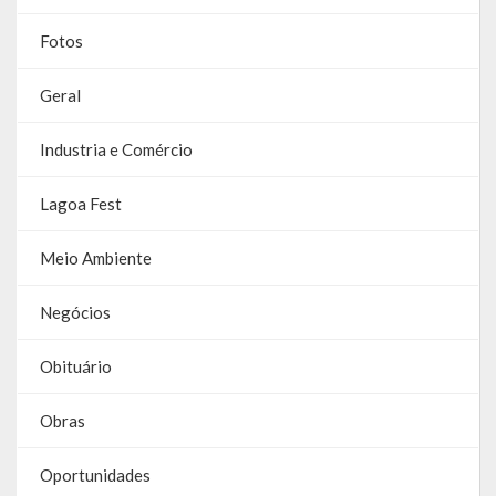
Galeria de Soberanas
Fotos
Galeria de Vereadores
Geral
Galeria de Fotos
Industria e Comércio
Vídeos
Lagoa Fest
Programas
Meio Ambiente
Publicações
Negócios
Covid 19
Obituário
Planos
Publicações Oficiais
Obras
SIAFIC
Oportunidades