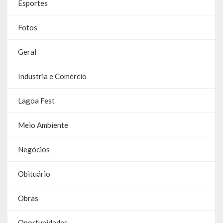
Esportes
Galeria de Vereadores
Fotos
Galeria de Fotos
Geral
Vídeos
Industria e Comércio
Programas
Lagoa Fest
Publicações
Covid 19
Meio Ambiente
Publicações Oficiais
Negócios
SIAFIC
Obituário
Contas
Obras
Contas – TCE
Oportunidades