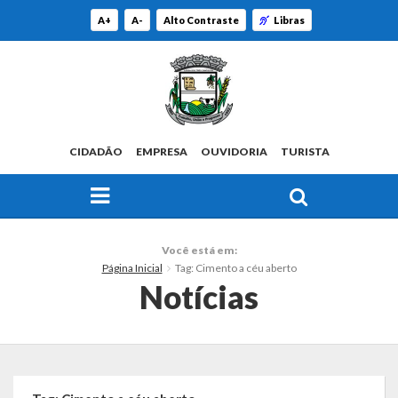
A+
A-
Alto Contraste
Libras
CIDADÃO
EMPRESA
OUVIDORIA
TURISTA
FAÇA SUA BUSCA PELO SITE
O Município
Você está em:
Página Inicial
Tag: Cimento a céu aberto
Histórico
Notícias
Localização
Origem do Nome
Estatísticas