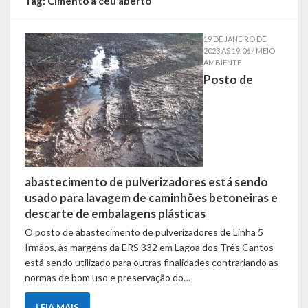
Tag:
Cimento a céu aberto
Símbolos
19 DE JANEIRO DE
2023 AS 19:06 / MEIO
Governo
AMBIENTE
Posto de
Administração
Ex-Administradores
Secretarias
Administração, Fazenda e Planejamento
abastecimento de pulverizadores está sendo
usado para lavagem de caminhões betoneiras e
Desenvolvimento Econômico
descarte de embalagens plásticas
O posto de abastecimento de pulverizadores de Linha 5
Desenvolvimento Social
Irmãos, às margens da ERS 332 em Lagoa dos Três Cantos
está sendo utilizado para outras finalidades contrariando as
Educação, Cultura, Turismo, Desporto e Lazer
normas de bom uso e preservação do…
Obras, Serviços Urbanos e Trânsito
LEIA MAIS