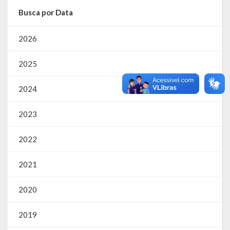
Busca por Data
RPPS
2026
RREO
2025
PPA
LOA
2024
LDO
2023
Transparência
2022
Apresentação
2021
Portal da Transparência
2020
Links Úteis
2019
Emendas Parlament. EC 105 FNS