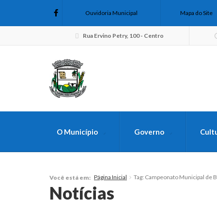
Ouvidoria Municipal
Mapa do Site
Rua Ervino Petry, 100 - Centro
O Município
Governo
Cult
FAÇA SUA B
Página Inicial
Tag: Campeonato Municipal de 
Você está em:
Notícias