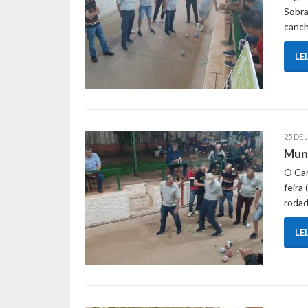
Sobra
canc
LE
25 DE 
Muni
O Cam
feira
rodad
LE