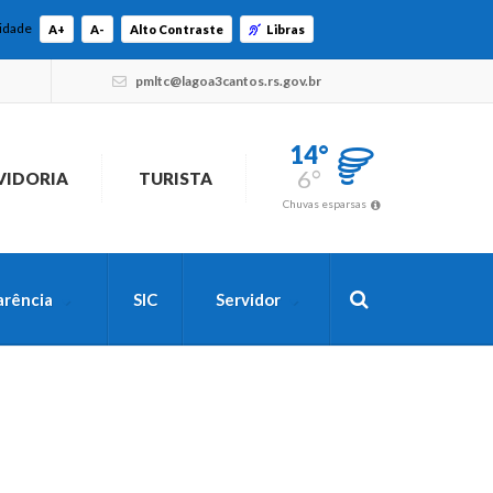
lidade
A+
A-
Alto Contraste
Libras
pmltc@lagoa3cantos.rs.gov.br
14°
6°
VIDORIA
TURISTA
Chuvas esparsas
arência
SIC
Servidor