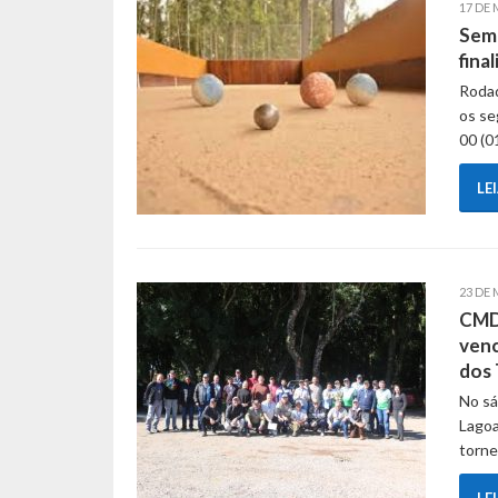
17 DE 
Semi
fina
Rodad
os se
00 (0
LE
23 DE 
CMDL
venc
dos 
No sá
Lagoa
torne