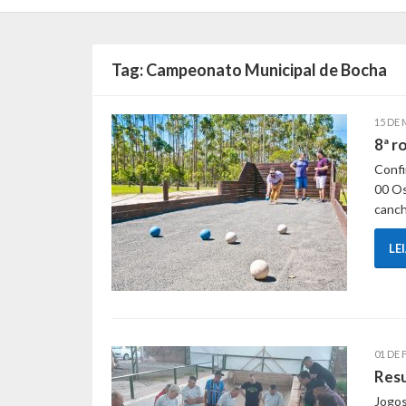
Tag:
Campeonato Municipal de Bocha
15 DE 
8ª r
Confi
00 Os
canch
LE
01 DE 
Resu
Jogos