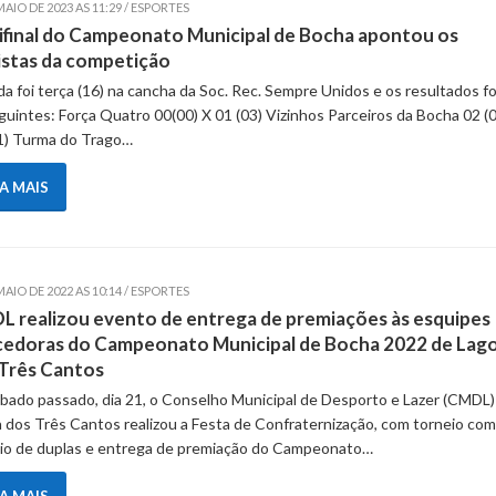
MAIO DE 2023 AS 11:29 / ESPORTES
final do Campeonato Municipal de Bocha apontou os
listas da competição
a foi terça (16) na cancha da Soc. Rec. Sempre Unidos e os resultados f
guintes: Força Quatro 00(00) X 01 (03) Vizinhos Parceiros da Bocha 02 (0
1) Turma do Trago…
IA MAIS
MAIO DE 2022 AS 10:14 / ESPORTES
 realizou evento de entrega de premiações às esquipes
edoras do Campeonato Municipal de Bocha 2022 de Lag
Três Cantos
bado passado, dia 21, o Conselho Municipal de Desporto e Lazer (CMDL)
 dos Três Cantos realizou a Festa de Confraternização, com torneio com
io de duplas e entrega de premiação do Campeonato…