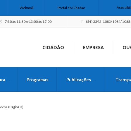
Acessibi
Webmail
Portal do Cidadão
7:30 às 11:30 e 13:00 às 17:00
(54) 3392-1083/1084/1085
CIDADÃO
EMPRESA
OU
ura
Programas
Publicações
Transp
USCA PELO SITE
Bocha
(Página 3)