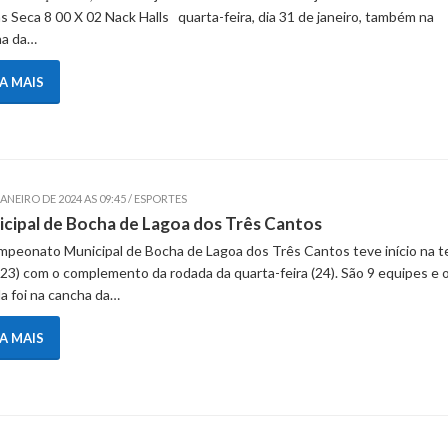
s Seca 8 00 X 02 Nack Halls quarta-feira, dia 31 de janeiro, também na
ha da…
IA MAIS
JANEIRO DE 2024 AS 09:45 / ESPORTES
cipal de Bocha de Lagoa dos Três Cantos
peonato Municipal de Bocha de Lagoa dos Três Cantos teve início na t
 (23) com o complemento da rodada da quarta-feira (24). São 9 equipes e o
a foi na cancha da…
IA MAIS