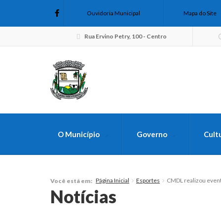
Ouvidoria Municipal
Mapa do Site
Rua Ervino Petry, 100 - Centro
O Município
Governo
Cult
FAÇA SUA B
Página Inicial
Esportes
CMDL realizou event
Você está em:
Notícias