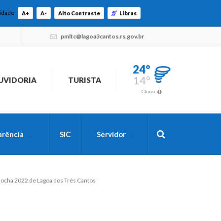
lidade
A+
A-
Alto Contraste
Libras
pmltc@lagoa3cantos.rs.gov.br
24°
14°
UVIDORIA
TURISTA
Chuva
arência
SIC
Servidor
ocha 2022 de Lagoa dos Três Cantos