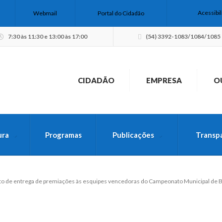
Acessibi
Webmail
Portal do Cidadão
7:30 às 11:30 e 13:00 às 17:00
(54) 3392-1083/1084/1085
CIDADÃO
EMPRESA
O
ura
Programas
Publicações
Transp
USCA PELO SITE
o de entrega de premiações às esquipes vencedoras do Campeonato Municipal de B