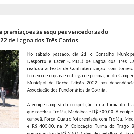
e premiações às esquipes vencedoras do
22 de Lagoa dos Três Cantos
No sábado passado, dia 21, o Conselho Municip
Desporto e Lazer (CMDL) de Lagoa dos Três Ca
realizou a Festa de Confraternização, com tornei
torneio de duplas e entrega de premiação do Campe
Municipal de Bocha Edição 2022, nas dependênci
Associação dos Funcionários da Cotrijal.
A equipe campeã da competição foi a Turma do Tr
que recebeu Troféu, Medalhas e R$ 500,00. A equipe 
campeã, Força Quatro,foi premiada com Troféu, Med
e R$ 400,00, na 3ª Colocação Turma do Trago 
premiação foi de R$ 300,00 além de medalhas, 4º Fun