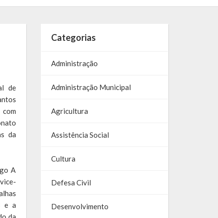
Categorias
Administração
Administração Municipal
al de
ntos
o com
Agricultura
onato
as da
Assistência Social
Cultura
ago A
vice-
Defesa Civil
alhas
B e a
Desenvolvimento
do da