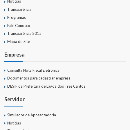
Notícias
Lei de Acesso à Informação – LAI
Transparência
Acesso a Informação – SIC
Programas
Fale Conosco
O que é?
Transparência 2015
Perguntas e Respostas
Mapa do Site
Formulário de Pedido de Informações
Empresa
Formulário de Recurso
Consulta Nota Fiscal Eletrônica
Relatório Anual de Solicitações – SIC
Documentos para cadastrar empresa
DESIF da Prefeitura de Lagoa dos Três Cantos
SIC
Servidor
Servidor
Simulador de Aposentadoria
Gestão Interna – GOVBR (Sistema)
Notícias