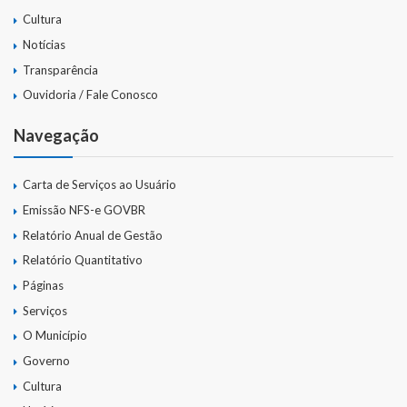
Cultura
Links Úteis
Notícias
Emendas Parlament. EC 105 FNS
Transparência
Ouvidoria / Fale Conosco
Emendas Parlamentares Federais
Navegação
Convênios com o Estado
Emendas Parlamentares Estaduais
Carta de Serviços ao Usuário
Emissão NFS-e GOVBR
Fala Cidadão
Relatório Anual de Gestão
Relatório Quantitativo
ITBI Online
Páginas
Portal do Cidadão
Serviços
O Município
Carta de Serviços ao Usuário
Governo
Transparência 2015
Cultura