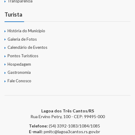
Transparência
Gestão Saúde – GOVBR
Turista
Gestão Educação – Educar Web
Webmail
História do Município
Galeria de Fotos
Calendário de Eventos
Pontos Turísticos
Hospedagem
Gastronomia
Fale Conosco
Lagoa dos Três Cantos/RS
Rua Ervino Petry, 100 - CEP: 99495-000
Telefone:
(54) 3392-1083/1084/1085
E-mail:
pmltc@lagoa3cantos.rs.gov.br