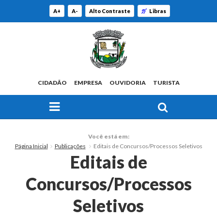
A+
A-
Alto Contraste
Libras
CIDADÃO
EMPRESA
OUVIDORIA
TURISTA
FAÇA SUA BUSCA PELO SITE
O Município
Você está em:
Página Inicial
Publicações
Editais de Concursos/Processos Seletivos
Histórico
Editais de
Localização
Concursos/Processos
Origem do Nome
Seletivos
Estatísticas