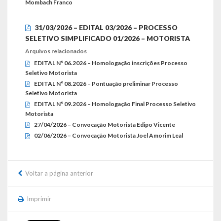
Mombach Franco
Obras, Serviços Urbanos e Trânsito
31/03/2026 – EDITAL 03/2026 – PROCESSO
Saúde
SELETIVO SIMPLIFICADO 01/2026 – MOTORISTA
Arquivos relacionados
Cultura
EDITAL Nº 06.2026 – Homologação inscrições Processo
Seletivo Motorista
Histórias
EDITAL Nº 08.2026 – Pontuação preliminar Processo
Seletivo Motorista
A História da Comunidade Católica Nossa Senhora de Lourdes
EDITAL Nº 09.2026 – Homologação Final Processo Seletivo
de Vila Seca
Motorista
27/04/2026 – Convocação Motorista Edipo Vicente
A História da Comunidade Evangélica de Linha Kronenthal
02/06/2026 – Convocação Motorista Joel Amorim Leal
A história da Comunidade Católica São Paulo de Lagoa dos Três
Cantos
Voltar a página anterior
A História da Comunidade Evangélica de Confissão Luterana no
Brasil de Lagoa dos Três Cantos
Imprimir
A história marcante do Grêmio Esportivo Lagoense: uma história