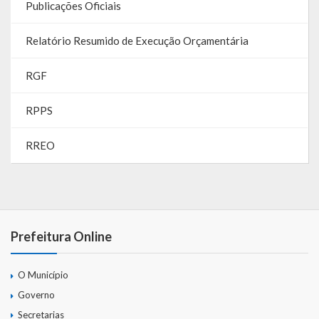
Publicações Oficiais
Parcerias – LEI 13.019/2014
Relatório Resumido de Execução Orçamentária
RGF
RGF
RPPS
RPPS
RREO
RREO
PPA
LOA
LDO
Prefeitura Online
Transparência
O Município
Apresentação
Governo
Portal da Transparência
Secretarias