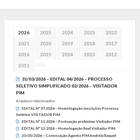
Símbolos
Governo
2026
2025
2024
2023
2022
Administração
2021
2020
2019
2018
2017
2016
2015
2014
2013
2012
Ex-Administradores
2011
Conselhos Municipais
31/03/2026 – EDITAL 04/2026 – PROCESSO
Secretarias
SELETIVO SIMPLIFICADO 02/2026 – VISITADOR
PIM
Administração, Fazenda e Planejamento
Arquivos relacionados
Desenvolvimento Econômico
EDITAL Nº 07.2026 – Homologação inscrições Processo
Seletivo VISITADOR PIM
EDITAL Nº 11.2026 – Pontuação preliminar Visitador PIM
Desenvolvimento Social
EDITAL Nº 12.2026 – Homologação final Visitador PIM
Educação, Cultura, Turismo, Desporto e Lazer
25/05/2026 – Convocação Agente PIM Andréia Raquel