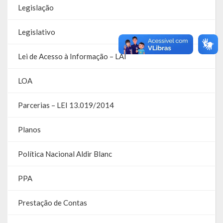
Legislação
Contas
Contas – TCE
Legislativo
Relatório Anual de Gestão
Lei de Acesso à Informação – LAI
Editais de Concursos/Processos Seletivos
LOA
Editais de Licitações
Parcerias – LEI 13.019/2014
LicitaCon Cidadão
Planos
Prestação de Contas
Política Nacional Aldir Blanc
Demonstrativos Contábeis
PPA
Legislativo
Legislação
Prestação de Contas
Lei Municipal