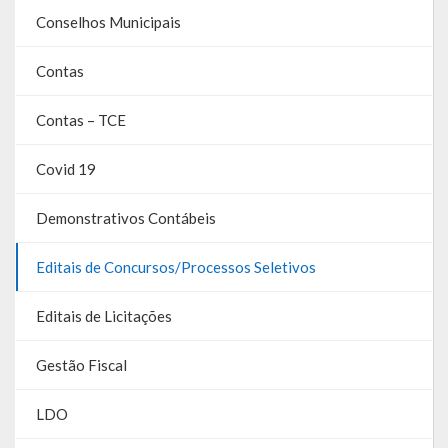
Conselhos Municipais
Galeria de Soberanas
Galeria de Vereadores
Contas
Galeria de Fotos
Contas – TCE
Vídeos
Covid 19
Programas
Demonstrativos Contábeis
Publicações
Editais de Concursos/Processos Seletivos
Covid 19
Editais de Licitações
Planos
Gestão Fiscal
Publicações Oficiais
LDO
SIAFIC