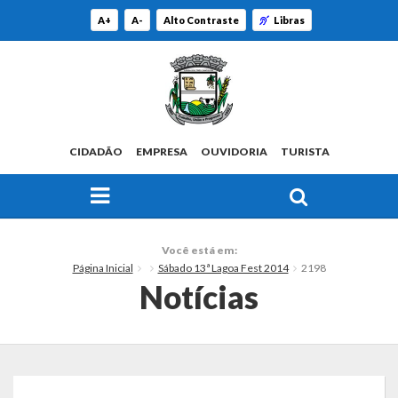
A+
A-
Alto Contraste
Libras
CIDADÃO
EMPRESA
OUVIDORIA
TURISTA
FAÇA SUA BUSCA PELO SITE
O Município
Você está em:
Página Inicial
Sábado 13ª Lagoa Fest 2014
2198
Histórico
Notícias
Localização
Origem do Nome
Estatísticas