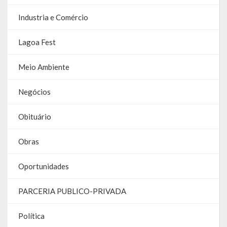
Contas
Industria e Comércio
Contas – TCE
Lagoa Fest
Relatório Anual de Gestão
Meio Ambiente
Editais de Concursos/Processos Seletivos
Negócios
Editais de Licitações
Obituário
LicitaCon Cidadão
Prestação de Contas
Obras
Demonstrativos Contábeis
Oportunidades
Legislativo
PARCERIA PUBLICO-PRIVADA
Legislação
Política
Lei Municipal