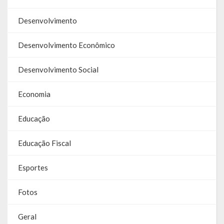
Galeria de Soberanas
Desenvolvimento
Galeria de Vereadores
Desenvolvimento Econômico
Galeria de Fotos
Desenvolvimento Social
Vídeos
Economia
Programas
Educação
Publicações
Educação Fiscal
Covid 19
Esportes
Planos
Publicações Oficiais
Fotos
SIAFIC
Geral