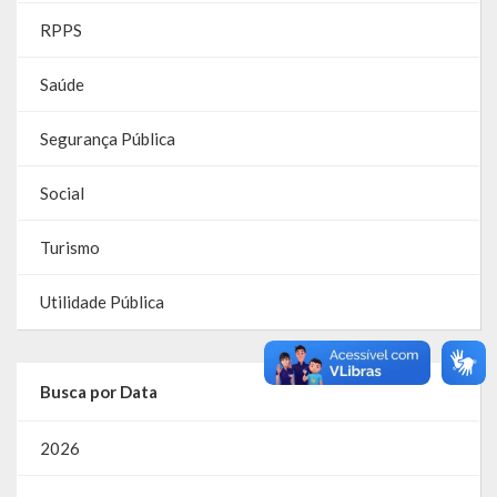
RPPS
Parcerias – LEI 13.019/2014
Saúde
RGF
Segurança Pública
RPPS
RREO
Social
PPA
Turismo
LOA
Utilidade Pública
LDO
Transparência
Busca por Data
Apresentação
2026
Portal da Transparência