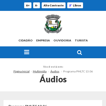
A+
A-
Alto Contraste
Libras
CIDADÃO
EMPRESA
OUVIDORIA
TURISTA
FAÇA SUA BUSCA PELO SITE
O Município
Você está em:
Página Inicial
Multimídia
Áudios
Programa PMLTC 13.06
Histórico
Áudios
Localização
Origem do Nome
Estatísticas