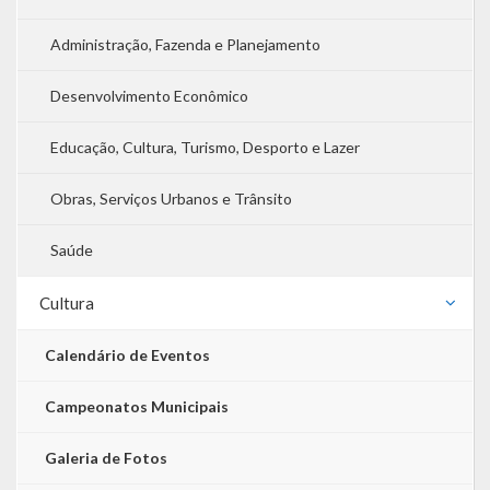
O que é?
Administração, Fazenda e Planejamento
Perguntas e Respostas
Desenvolvimento Econômico
Formulário de Pedido de Informações
Educação, Cultura, Turismo, Desporto e Lazer
Formulário de Recurso
Obras, Serviços Urbanos e Trânsito
Relatório Anual de Solicitações – SIC
Saúde
SIC
Cultura
Servidor
Calendário de Eventos
Gestão Interna – GOVBR (Sistema)
Gestão Saúde – GOVBR
Campeonatos Municipais
Gestão Educação – Educar Web
Galeria de Fotos