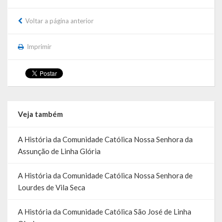
Saúde
Voltar a página anterior
Cultura
Imprimir
Histórias
A História da Comunidade Católica Nossa Senhora de Lourdes
de Vila Seca
A História da Comunidade Evangélica de Linha Kronenthal
Veja também
A história da Comunidade Católica São Paulo de Lagoa dos Três
A História da Comunidade Católica Nossa Senhora da
Cantos
Assunção de Linha Glória
A História da Comunidade Evangélica de Confissão Luterana no
A História da Comunidade Católica Nossa Senhora de
Brasil de Lagoa dos Três Cantos
Lourdes de Vila Seca
A história marcante do Grêmio Esportivo Lagoense: uma história
de paixão e muitas conquistas
A História da Comunidade Católica São José de Linha