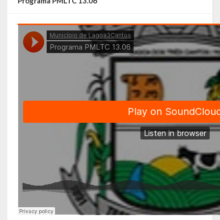
Programa PMLTC 13.06
Símbolos
Governo
Administração
Ex-Administradores
Secretarias
Administração, Fazenda e Planejamento
Desenvolvimento Econômico
Desenvolvimento Social
Educação, Cultura, Turismo, Desporto e Lazer
Obras, Serviços Urbanos e Trânsito