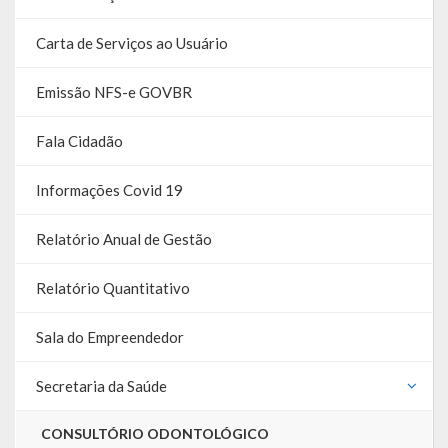
Galeria de Vereadores
Carta de Serviços ao Usuário
Galeria de Fotos
Emissão NFS-e GOVBR
Vídeos
Fala Cidadão
Programas
Informações Covid 19
Publicações
Relatório Anual de Gestão
Covid 19
Relatório Quantitativo
Publicações Oficiais
SIAFIC
Sala do Empreendedor
Contas
Secretaria da Saúde
Contas – TCE
CONSULTÓRIO ODONTOLÓGICO