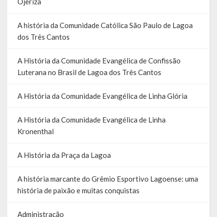
Ojeriza
A História da Praça da Lagoa
A história da Comunidade Católica São Paulo de Lagoa
A História da Igreja Adventista do Sétimo Dia
dos Três Cantos
A História da Comunidade Católica Nossa Senhora da Assunção
A História da Comunidade Evangélica de Confissão
de Linha Glória
Luterana no Brasil de Lagoa dos Três Cantos
A História da Comunidade Evangélica de Linha Glória
A História da Comunidade Evangélica de Linha Glória
A História da Comunidade Católica São José de Linha Ojeriza
A História da Comunidade Evangélica de Linha
Pontos Turísticos
Kronenthal
Gastronomia
A História da Praça da Lagoa
Hospedagem
A história marcante do Grêmio Esportivo Lagoense: uma
Calendário de Eventos
história de paixão e muitas conquistas
Galeria de Soberanas
Administração