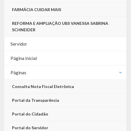
Relatório Anual de Gestão
FARMÁCIA CUIDAR MAIS
Editais de Concursos/Processos Seletivos
REFORMA E AMPLIAÇÃO UBS VANESSA SABRINA
SCHNEIDER
Editais de Licitações
LicitaCon Cidadão
Servidor
Prestação de Contas
Página Inicial
Demonstrativos Contábeis
Páginas
Legislativo
Consulta Nota Fiscal Eletrônica
Legislação
Portal da Transparência
Lei Municipal
Portal do Cidadão
Parcerias – LEI 13.019/2014
Portal do Servidor
RGF