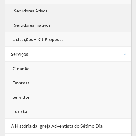
Servidores Ativos
RPPS
Servidores Inativos
RREO
PPA
Licitações – Kit Proposta
LOA
Serviços
LDO
Cidadão
Transparência
Empresa
Apresentação
Servidor
Portal da Transparência
Turista
Links Úteis
A História da Igreja Adventista do Sétimo Dia
Emendas Parlament. EC 105 FNS