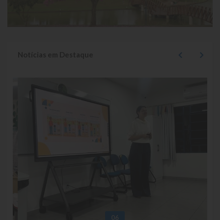
Símbolos
Governo
Notícias em Destaque
Administração
Ex-Administradores
Conselhos Municipais
Secretarias
Administração, Fazenda e Planejamento
Desenvolvimento Econômico
Desenvolvimento Social
Educação, Cultura, Turismo, Desporto e Lazer
06