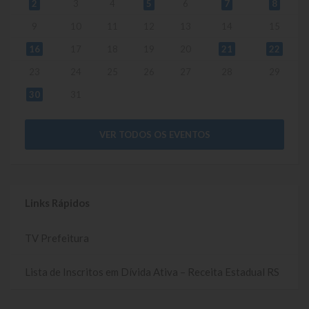
2
3
4
5
6
7
8
9
10
11
12
13
14
15
16
17
18
19
20
21
22
23
24
25
26
27
28
29
30
31
VER TODOS OS EVENTOS
Links Rápidos
TV Prefeitura
Lista de Inscritos em Dívida Ativa – Receita Estadual RS