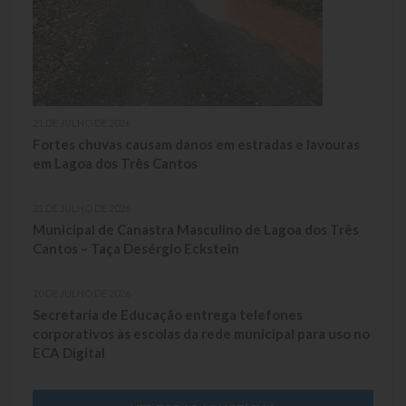
Contas
Contas – TCE
Relatório Anual de Gestão
21 DE JULHO DE 2026
Editais de Concursos/Processos Seletivos
Fortes chuvas causam danos em estradas e lavouras
em Lagoa dos Três Cantos
Editais de Licitações
LicitaCon Cidadão
21 DE JULHO DE 2026
Municipal de Canastra Masculino de Lagoa dos Três
Cantos – Taça Desérgio Eckstein
Prestação de Contas
Demonstrativos Contábeis
20 DE JULHO DE 2026
Secretaria de Educação entrega telefones
Legislativo
corporativos às escolas da rede municipal para uso no
ECA Digital
Legislação
Lei Municipal