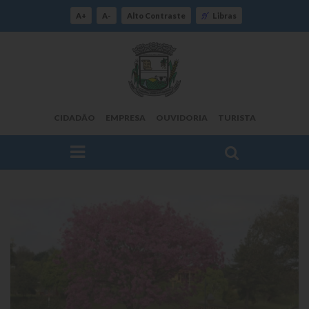
A+
A-
Alto Contraste
Libras
CIDADÃO
EMPRESA
OUVIDORIA
TURISTA
FAÇA SUA BUSCA PELO SITE
O Município
Histórico
Localização
Origem do Nome
Estatísticas