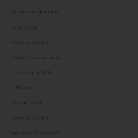
Gestão Saúde – GOVBR
Serviços em Destaque
Gestão Educação – Educar Web
Fala Cidadão
Webmail
Portal do Servidor
Portal da Transparência
Transparência 2015
ITBI Online
Informativo PIT
Portal do Cidadão
Emissão NFS-e GOVBR