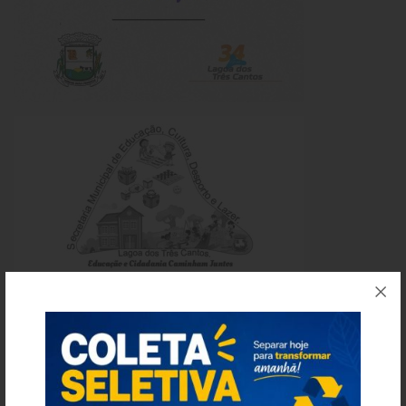
Links Úteis
Emendas Parlament. EC 105 FNS
Emendas Parlamentares Federais
Convênios com o Estado
Emendas Parlamentares Estaduais
Fala Cidadão
ITBI Online
Portal do Cidadão
Carta de Serviços ao Usuário
Transparência 2015