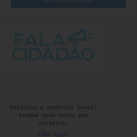
VER TODAS AS NOTÍCIAS
Parcerias – LEI 13.019/2014
RGF
RPPS
RREO
PPA
LOA
LDO
Transparência
Apresentação
Portal da Transparência