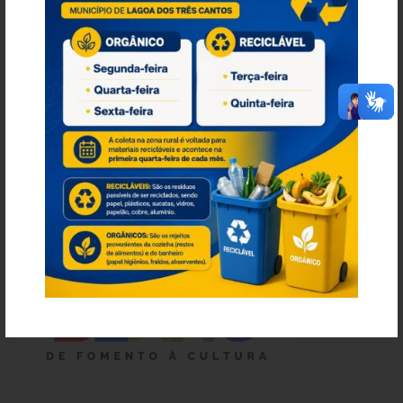
Lei de Acesso à Informação – LAI
Acesso a Informação – SIC
O que é?
Perguntas e Respostas
Formulário de Pedido de Informações
Formulário de Recurso
Relatório Anual de Solicitações – SIC
SIC
Servidor
Gestão Interna – GOVBR (Sistema)