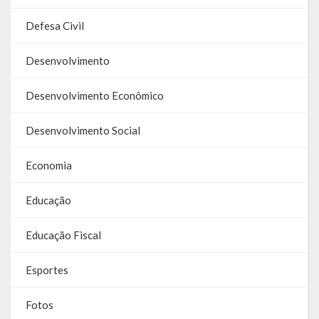
Galeria de Soberanas
Defesa Civil
Galeria de Vereadores
Desenvolvimento
Galeria de Fotos
Desenvolvimento Econômico
Vídeos
Desenvolvimento Social
Programas
Economia
Publicações
Educação
Covid 19
Educação Fiscal
Planos
Publicações Oficiais
Esportes
SIAFIC
Fotos