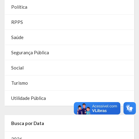
Política
Parcerias – LEI 13.019/2014
RPPS
RGF
Saúde
RPPS
Segurança Pública
RREO
PPA
Social
LOA
Turismo
LDO
Utilidade Pública
Transparência
Apresentação
Busca por Data
Portal da Transparência
2026