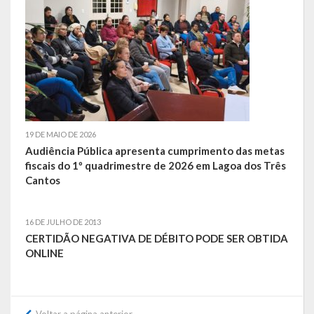
Obras, Serviços Urbanos e Trânsito
Saúde
Cultura
Histórias
19 DE MAIO DE 2026
A História da Comunidade Católica Nossa Senhora de Lourdes
Audiência Pública apresenta cumprimento das metas
de Vila Seca
fiscais do 1º quadrimestre de 2026 em Lagoa dos Três
Cantos
A História da Comunidade Evangélica de Linha Kronenthal
A história da Comunidade Católica São Paulo de Lagoa dos Três
16 DE JULHO DE 2013
Cantos
CERTIDÃO NEGATIVA DE DÉBITO PODE SER OBTIDA
ONLINE
A História da Comunidade Evangélica de Confissão Luterana no
Brasil de Lagoa dos Três Cantos
A história marcante do Grêmio Esportivo Lagoense: uma história
Voltar a página anterior