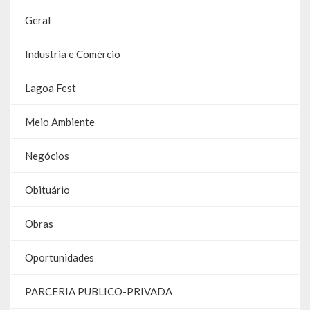
Contas
Geral
Contas – TCE
Industria e Comércio
Relatório Anual de Gestão
Lagoa Fest
Editais de Concursos/Processos Seletivos
Meio Ambiente
Editais de Licitações
Negócios
LicitaCon Cidadão
Obituário
Prestação de Contas
Demonstrativos Contábeis
Obras
Legislativo
Oportunidades
Legislação
PARCERIA PUBLICO-PRIVADA
Lei Municipal