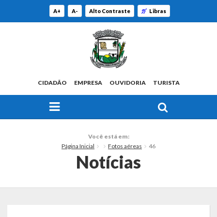
A+
A-
Alto Contraste
Libras
CIDADÃO
EMPRESA
OUVIDORIA
TURISTA
FAÇA SUA BUSCA PELO SITE
O Município
Você está em:
Página Inicial
Fotos aéreas
46
Histórico
Notícias
Localização
Origem do Nome
Estatísticas