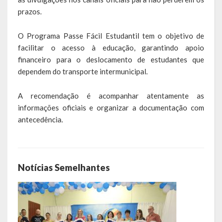
Galeria de Soberanas
prazos.
Galeria de Vereadores
O Programa Passe Fácil Estudantil tem o objetivo de
facilitar o acesso à educação, garantindo apoio
Galeria de Fotos
financeiro para o deslocamento de estudantes que
dependem do transporte intermunicipal.
Vídeos
A recomendação é acompanhar atentamente as
Programas
informações oficiais e organizar a documentação com
antecedência.
Publicações
Covid 19
Planos
Notícias Semelhantes
Publicações Oficiais
SIAFIC