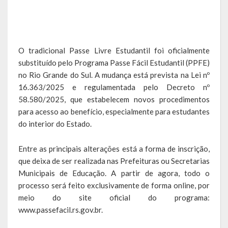
Obras, Serviços Urbanos e Trânsito
Saúde
O tradicional Passe Livre Estudantil foi oficialmente
Cultura
substituído pelo Programa Passe Fácil Estudantil (PPFE)
no Rio Grande do Sul. A mudança está prevista na Lei nº
Histórias
16.363/2025 e regulamentada pelo Decreto nº
58.580/2025, que estabelecem novos procedimentos
A História da Comunidade Católica Nossa Senhora de Lourdes
para acesso ao benefício, especialmente para estudantes
de Vila Seca
do interior do Estado.
A História da Comunidade Evangélica de Linha Kronenthal
Entre as principais alterações está a forma de inscrição,
A história da Comunidade Católica São Paulo de Lagoa dos Três
que deixa de ser realizada nas Prefeituras ou Secretarias
Cantos
Municipais de Educação. A partir de agora, todo o
processo será feito exclusivamente de forma online, por
A História da Comunidade Evangélica de Confissão Luterana no
meio do site oficial do programa:
Brasil de Lagoa dos Três Cantos
www.passefacil.rs.gov.br
.
A história marcante do Grêmio Esportivo Lagoense: uma história