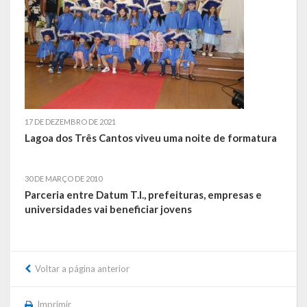
Contas
Contas – TCE
Relatório Anual de Gestão
Editais de Concursos/Processos Seletivos
17 DE DEZEMBRO DE 2021
Editais de Licitações
Lagoa dos Três Cantos viveu uma noite de formatura
LicitaCon Cidadão
30 DE MARÇO DE 2010
Prestação de Contas
Parceria entre Datum T.I., prefeituras, empresas e
universidades vai beneficiar jovens
Demonstrativos Contábeis
Legislativo
Voltar a página anterior
Legislação
Imprimir
Lei Municipal