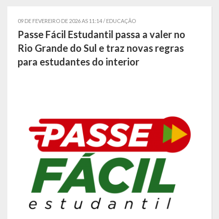
Símbolos
09 DE FEVEREIRO DE 2026 AS 11:14 /
EDUCAÇÃO
Passe Fácil Estudantil passa a valer no
Governo
Rio Grande do Sul e traz novas regras
para estudantes do interior
Administração
Ex-Administradores
Conselhos Municipais
Secretarias
Administração, Fazenda e Planejamento
Desenvolvimento Econômico
Desenvolvimento Social
Educação, Cultura, Turismo, Desporto e Lazer