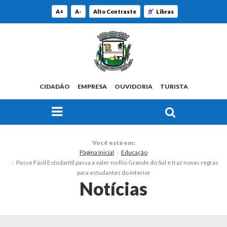
A+
A-
Alto Contraste
Libras
CIDADÃO
EMPRESA
OUVIDORIA
TURISTA
FAÇA SUA BUSCA PELO SITE
O Município
Você está em:
Página Inicial
Educação
Histórico
Passe Fácil Estudantil passa a valer no Rio Grande do Sul e traz novas regras
para estudantes do interior
Localização
Notícias
Origem do Nome
Estatísticas