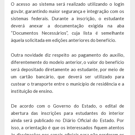
O acesso ao sistema será realizado utilizando o login
de paixão e muitas conquistas
gov.br, garantindo maior segurança e integração com os
sistemas federais. Durante a inscrição, o estudante
A História da Praça da Lagoa
deverá anexar a documentação exigida na aba
A História da Igreja Adventista do Sétimo Dia
“Documentos Necessários”, cuja lista é semelhante
àquela solicitada em edições anteriores do benefício.
A História da Comunidade Católica Nossa Senhora da Assunção
de Linha Glória
Outra novidade diz respeito ao pagamento do auxílio,
diferentemente do modelo anterior, o valor do benefício
A História da Comunidade Evangélica de Linha Glória
será depositado diretamente ao estudante, por meio de
um cartão bancário, que deverá ser utilizado para
A História da Comunidade Católica São José de Linha Ojeriza
custear o transporte entre o município de residência e a
Pontos Turísticos
instituição de ensino.
Gastronomia
De acordo com o Governo do Estado, o edital de
abertura das inscrições para estudantes do interior
Hospedagem
ainda será publicado no Diário Oficial do Estado. Por
isso, a orientação é que os interessados fiquem atentos
Calendário de Eventos
às divulgações nos canais oficiais para não perderem os