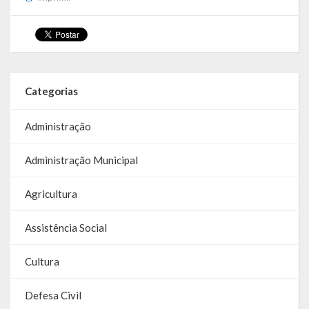
Parcerias – LEI 13.019/2014
RGF
RPPS
Categorias
RREO
Administração
PPA
Administração Municipal
LOA
Agricultura
LDO
Assistência Social
Transparência
Cultura
Apresentação
Defesa Civil
Portal da Transparência