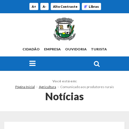
A+
A-
Alto Contraste
Libras
CIDADÃO
EMPRESA
OUVIDORIA
TURISTA
FAÇA SUA BUSCA PELO SITE
O Município
Você está em:
Página Inicial
Agricultura
Comunicado aos produtores rurais
Histórico
Notícias
Localização
Origem do Nome
Estatísticas