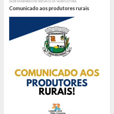
26 DE NOVEMBRO DE 2025 AS 11:19 /
AGRICULTURA
Comunicado aos produtores rurais
Símbolos
Governo
Administração
Ex-Administradores
Secretarias
Administração, Fazenda e Planejamento
Desenvolvimento Econômico
Desenvolvimento Social
Educação, Cultura, Turismo, Desporto e Lazer
Obras, Serviços Urbanos e Trânsito