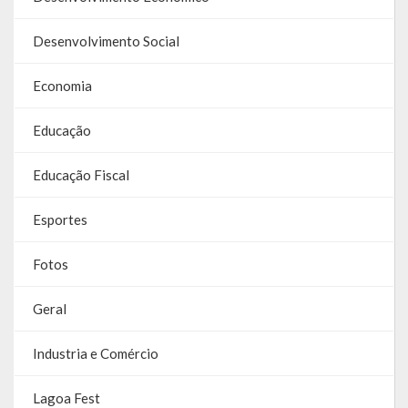
RPPS
Desenvolvimento Social
RREO
Economia
PPA
Educação
LOA
Educação Fiscal
LDO
Esportes
Transparência
Fotos
Apresentação
Geral
Portal da Transparência
Industria e Comércio
Links Úteis
Emendas Parlament. EC 105 FNS
Lagoa Fest