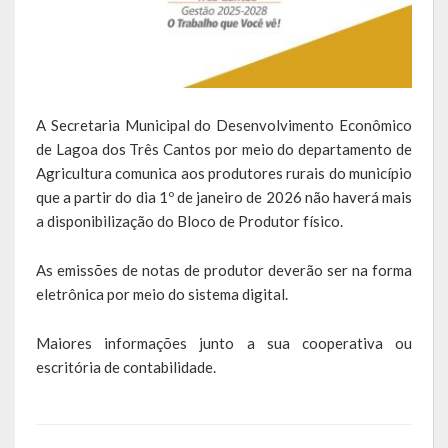
Saúde
Cultura
Histórias
A Secretaria Municipal do Desenvolvimento Econômico
de Lagoa dos Três Cantos por meio do departamento de
A História da Comunidade Católica Nossa Senhora de Lourdes
Agricultura comunica aos produtores rurais do município
de Vila Seca
que a partir do dia 1º de janeiro de 2026 não haverá mais
a disponibilização do Bloco de Produtor físico.
A História da Comunidade Evangélica de Linha Kronenthal
As emissões de notas de produtor deverão ser na forma
A história da Comunidade Católica São Paulo de Lagoa dos Três
Cantos
eletrônica por meio do sistema digital.
A História da Comunidade Evangélica de Confissão Luterana no
Maiores informações junto a sua cooperativa ou
Brasil de Lagoa dos Três Cantos
escritória de contabilidade.
A história marcante do Grêmio Esportivo Lagoense: uma história
de paixão e muitas conquistas