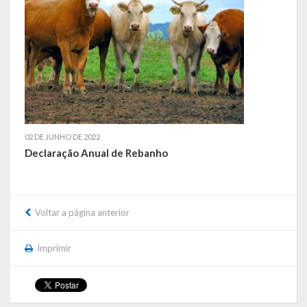
Galeria de Vereadores
Galeria de Fotos
Vídeos
Programas
02 DE JUNHO DE 2022
Publicações
Declaração Anual de Rebanho
Covid 19
Publicações Oficiais
Voltar a página anterior
SIAFIC
Imprimir
Contas
Contas – TCE