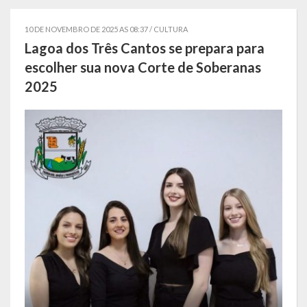
Símbolos
10 DE NOVEMBRO DE 2025 AS 08:37 /
CULTURA
Lagoa dos Três Cantos se prepara para
Governo
escolher sua nova Corte de Soberanas
2025
Administração
Ex-Administradores
Conselhos Municipais
Secretarias
Administração, Fazenda e Planejamento
Desenvolvimento Econômico
Desenvolvimento Social
Educação, Cultura, Turismo, Desporto e Lazer