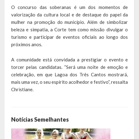
Galeria de Soberanas
O concurso das soberanas é um dos momentos de
valorização da cultura local e de destaque do papel da
Galeria de Vereadores
mulher na promoção do município. Além de simbolizar
beleza e simpatia, a Corte tem como missão divulgar o
Galeria de Fotos
turismo e participar de eventos oficiais ao longo dos
próximos anos.
Vídeos
A comunidade está convidada a prestigiar o evento e
Programas
torcer pelas candidatas. “Será uma noite de emoção e
celebração, em que Lagoa dos Três Cantos mostrará,
Publicações
mais uma vez, o seu espírito acolhedor e festivo”, ressalta
Christiane.
Covid 19
Planos
Publicações Oficiais
Notícias Semelhantes
SIAFIC