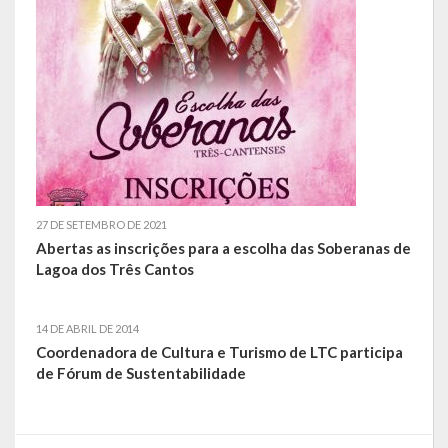
Contas
Contas – TCE
Relatório Anual de Gestão
Editais de Concursos/Processos Seletivos
Editais de Licitações
27 DE SETEMBRO DE 2021
LicitaCon Cidadão
Abertas as inscrições para a escolha das Soberanas de
Lagoa dos Três Cantos
Prestação de Contas
Demonstrativos Contábeis
14 DE ABRIL DE 2014
Coordenadora de Cultura e Turismo de LTC participa
Legislativo
de Fórum de Sustentabilidade
Legislação
Lei Municipal