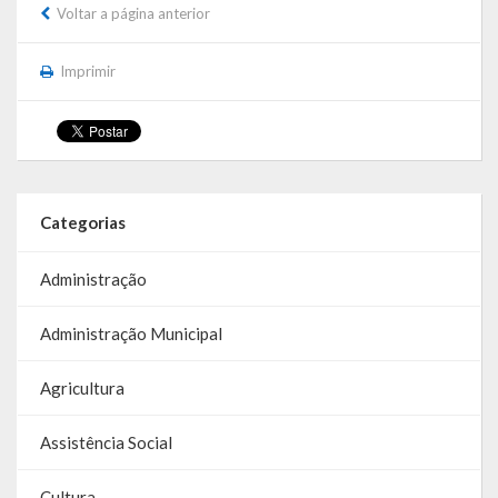
Voltar a página anterior
Parcerias – LEI 13.019/2014
Imprimir
RGF
RPPS
RREO
Categorias
PPA
Administração
LOA
LDO
Administração Municipal
Transparência
Agricultura
Apresentação
Assistência Social
Portal da Transparência
Cultura