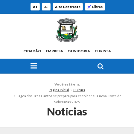
A+
A-
Alto Contraste
Libras
CIDADÃO
EMPRESA
OUVIDORIA
TURISTA
FAÇA SUA BUSCA PELO SITE
O Município
Você está em:
Página Inicial
Cultura
Histórico
Lagoa dos Três Cantos se prepara para escolher sua nova Corte de
Soberanas 2025
Localização
Notícias
Origem do Nome
Estatísticas