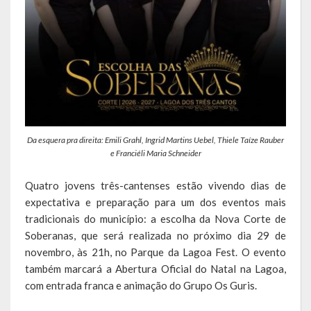
Obras, Serviços Urbanos e Trânsito
Saúde
Cultura
Histórias
Da esquera pra direita: Emili Grahl, Ingrid Martins Uebel, Thiele Taíze Rauber
A História da Comunidade Católica Nossa Senhora de Lourdes
e Franciéli Maria Schneider
de Vila Seca
Quatro jovens três-cantenses estão vivendo dias de
A História da Comunidade Evangélica de Linha Kronenthal
expectativa e preparação para um dos eventos mais
A história da Comunidade Católica São Paulo de Lagoa dos Três
tradicionais do município: a escolha da Nova Corte de
Cantos
Soberanas, que será realizada no próximo dia 29 de
novembro, às 21h, no Parque da Lagoa Fest. O evento
A História da Comunidade Evangélica de Confissão Luterana no
também marcará a Abertura Oficial do Natal na Lagoa,
Brasil de Lagoa dos Três Cantos
com entrada franca e animação do Grupo Os Guris.
A história marcante do Grêmio Esportivo Lagoense: uma história