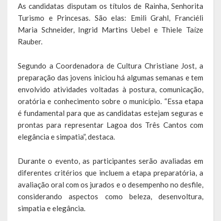
As candidatas disputam os títulos de Rainha, Senhorita
de paixão e muitas conquistas
Turismo e Princesas. São elas: Emili Grahl, Franciéli
Maria Schneider, Ingrid Martins Uebel e Thiele Taíze
A História da Praça da Lagoa
Rauber.
A História da Igreja Adventista do Sétimo Dia
Segundo a Coordenadora de Cultura Christiane Jost, a
A História da Comunidade Católica Nossa Senhora da Assunção
preparação das jovens iniciou há algumas semanas e tem
de Linha Glória
envolvido atividades voltadas à postura, comunicação,
oratória e conhecimento sobre o município. “Essa etapa
A História da Comunidade Evangélica de Linha Glória
é fundamental para que as candidatas estejam seguras e
prontas para representar Lagoa dos Três Cantos com
A História da Comunidade Católica São José de Linha Ojeriza
elegância e simpatia”, destaca.
Pontos Turísticos
Durante o evento, as participantes serão avaliadas em
Gastronomia
diferentes critérios que incluem a etapa preparatória, a
avaliação oral com os jurados e o desempenho no desfile,
Hospedagem
considerando aspectos como beleza, desenvoltura,
simpatia e elegância.
Calendário de Eventos