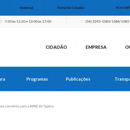
Acessibi
Webmail
Portal do Cidadão
7:30 às 11:30 e 13:00 às 17:00
(54) 3392-1083/1084/1085
CIDADÃO
EMPRESA
O
ura
Programas
Publicações
Transp
USCA PELO SITE
ova convênio com a APAE de Tapera