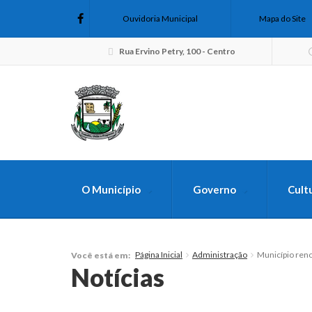
Ouvidoria Municipal
Mapa do Site
Rua Ervino Petry, 100 - Centro
O Município
Governo
Cult
FAÇA SUA B
Página Inicial
Administração
Município ren
Você está em:
Notícias