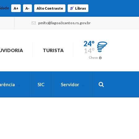
lidade
A+
A-
Alto Contraste
Libras
pmltc@lagoa3cantos.rs.gov.br
24°
14°
UVIDORIA
TURISTA
Chuva
arência
SIC
Servidor