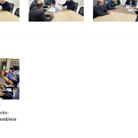
5
rês-
embleia