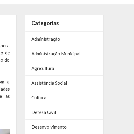
Categorias
Administração
apera
to de
Administração Municipal
ão do
Agricultura
om a
Assistência Social
dades
re as
Cultura
Defesa Civil
Desenvolvimento