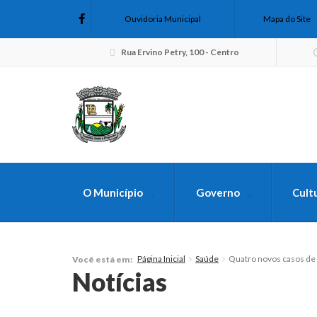
Ouvidoria Municipal
Mapa do Site
Rua Ervino Petry, 100 - Centro
O Município
Governo
Cult
FAÇA SUA B
Página Inicial
Saúde
Quatro novos casos de
Você está em:
Notícias