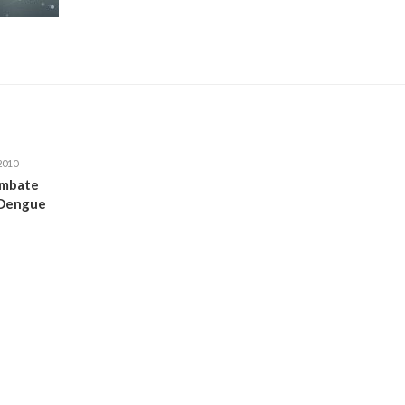
2010
ombate
 Dengue