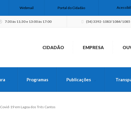
Acessibi
Webmail
Portal do Cidadão
7:30 às 11:30 e 13:00 às 17:00
(54) 3392-1083/1084/1085
CIDADÃO
EMPRESA
OU
ura
Programas
Publicações
Transp
USCA PELO SITE
 Covid-19 em Lagoa dos Três Cantos