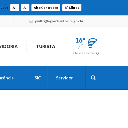
lidade
A+
A-
Alto Contraste
Libras
pmltc@lagoa3cantos.rs.gov.br
16°
7°
VIDORIA
TURISTA
Chuvas esparsas
arência
SIC
Servidor