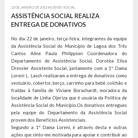
23 DE JANEIRO DE 2013 AS 00:00 /
SOCIAL
Símbolos
ASSISTÊNCIA SOCIAL REALIZA
ENTREGA DE DONATIVOS
Governo
No dia 22 de janeiro, terça-feira, integrantes da equipe
Administração
da Assistência Social do Município de Lagoa dos Três
Cantos Aline Paula Philippsen Coordenadora do
Ex-Administradores
Departamento de Assistência Social, Dorotèa Elisa
Conselhos Municipais
Dressler Assistente Social, juntamente com a 1º Dama
Loreni L. Lasch realizaram a entrega de donativos como
Secretarias
vestuário, cobertor, berço, carrinho para bebê, colchão e
fraldas à família de Viviane Borachardt, moradora da
Administração, Fazenda e Planejamento
localidade de Linha Ojeriza que é usuária da Política de
Assistência Social do Município.Os donativos entregues
Desenvolvimento Econômico
pela equipe do Departamento da Assistência Social
provem dos Benefícios Assistenciais.
Desenvolvimento Social
Segundo a 1º Dama Loreni, é através desta e outras
Educação, Cultura, Turismo, Desporto e Lazer
ações que sinto-me motivada para apoiar e contribuir ao