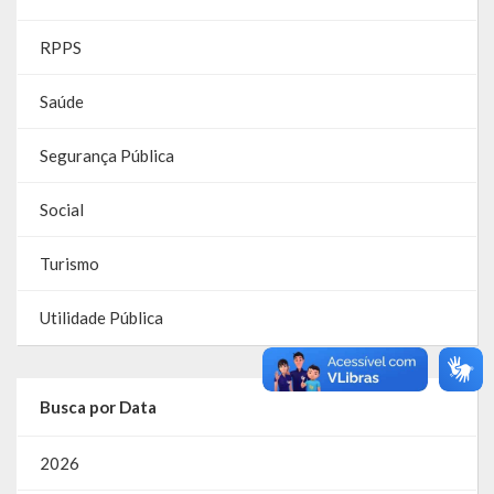
Parcerias – LEI 13.019/2014
RPPS
RGF
Saúde
RPPS
Segurança Pública
RREO
Social
PPA
Turismo
LOA
Utilidade Pública
LDO
Transparência
Busca por Data
Apresentação
2026
Portal da Transparência