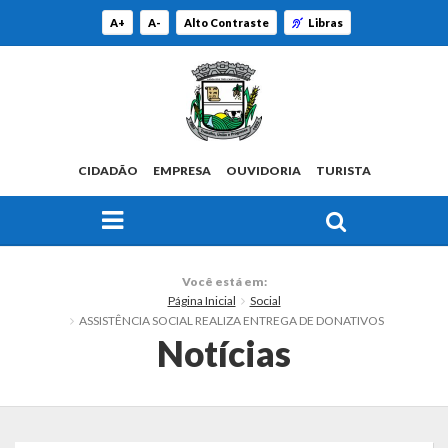
A+
A-
Alto Contraste
Libras
CIDADÃO
EMPRESA
OUVIDORIA
TURISTA
FAÇA SUA BUSCA PELO SITE
O Município
Você está em:
Página Inicial
Social
Histórico
ASSISTÊNCIA SOCIAL REALIZA ENTREGA DE DONATIVOS
Notícias
Localização
Origem do Nome
Estatísticas