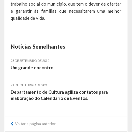
trabalho social do município, que tem o dever de ofertar
Obras, Serviços Urbanos e Trânsito
e garantir às famílias que necessitarem uma melhor
qualidade de vida.
Saúde
Cultura
Notícias Semelhantes
Histórias
A História da Comunidade Católica Nossa Senhora de Lourdes
23 DE SETEMBRO DE 2012
de Vila Seca
Um grande encontro
A História da Comunidade Evangélica de Linha Kronenthal
21 DE OUTUBRO DE 2008
Departamento de Cultura agiliza contatos para
A história da Comunidade Católica São Paulo de Lagoa dos Três
elaboração do Calendário de Eventos.
Cantos
A História da Comunidade Evangélica de Confissão Luterana no
Brasil de Lagoa dos Três Cantos
Voltar a página anterior
A história marcante do Grêmio Esportivo Lagoense: uma história