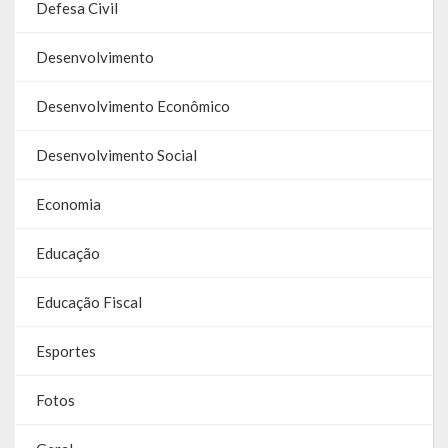
Defesa Civil
Galeria de Soberanas
Desenvolvimento
Galeria de Vereadores
Desenvolvimento Econômico
Galeria de Fotos
Vídeos
Desenvolvimento Social
Programas
Economia
Publicações
Educação
Covid 19
Educação Fiscal
Planos
Esportes
Publicações Oficiais
Fotos
SIAFIC