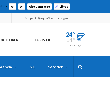
lidade
A+
A-
Alto Contraste
Libras
pmltc@lagoa3cantos.rs.gov.br
24°
14°
UVIDORIA
TURISTA
Chuva
arência
SIC
Servidor