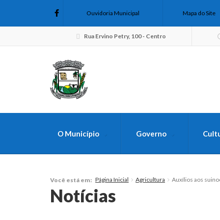
Ouvidoria Municipal
Mapa do Site
Rua Ervino Petry, 100 - Centro
O Município
Governo
Cult
FAÇA SUA B
Página Inicial
Agricultura
Auxílios aos suino
Você está em:
Notícias