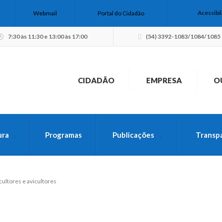
Acessibi
Webmail
Portal do Cidadão
7:30 às 11:30 e 13:00 às 17:00
(54) 3392-1083/1084/1085
CIDADÃO
EMPRESA
O
ura
Programas
Publicações
Transp
USCA PELO SITE
cultores e avicultores