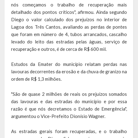
nós começamos o trabalho de recuperação mais
Obras, Serviços Urbanos e Trânsito
detalhado dos pontos críticos", afirmou. Ainda segundo
Diego o valor calculado dos prejuízos no interior de
Saúde
Lagoa dos Três Cantos, avaliando as perdas de pontes
que foram em número de 4, tubos arrancados, cascalho
Cultura
levado do leito das estradas pelas águas, serviço de
recuperação e outros, é de cerca de R$ 600 mil.
Histórias
A História da Comunidade Católica Nossa Senhora de Lourdes
Estudos da Emater do município relatam perdas nas
de Vila Seca
lavouras decorrentes da erosão e da chuva de granizo na
ordem de R$ 1,3 milhões.
A História da Comunidade Evangélica de Linha Kronenthal
"São de quase 2 milhões de reais os prejuízos somados
A história da Comunidade Católica São Paulo de Lagoa dos Três
das lavouras e das estradas do município e por essa
Cantos
razão é que nós decretamos o Estado de Emergência",
argumentou o Vice-Prefeito Dionísio Wagner.
A História da Comunidade Evangélica de Confissão Luterana no
Brasil de Lagoa dos Três Cantos
As estradas gerais foram recuperadas, e o trabalho
A história marcante do Grêmio Esportivo Lagoense: uma história