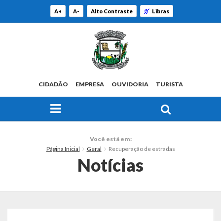
A+
A-
Alto Contraste
Libras
CIDADÃO
EMPRESA
OUVIDORIA
TURISTA
FAÇA SUA BUSCA PELO SITE
O Município
Você está em:
Página Inicial
Geral
Recuperação de estradas
Histórico
Notícias
Localização
Origem do Nome
Estatísticas