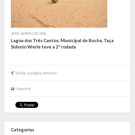
Galeria de Soberanas
Galeria de Vereadores
Galeria de Fotos
28 DE JANEIRO DE 2026
Lagoa dos Três Cantos: Municipal de Bocha, Taça
Vídeos
Sidenio Werle teve a 2ª rodada
Programas
Voltar a página anterior
Publicações
Covid 19
Imprimir
Planos
Publicações Oficiais
SIAFIC
Categorias