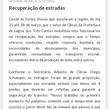
04 DE ABRIL DE 2011 AS 21:55 /
GERAL
Recuperação de estradas
Símbolos
Desde as fortes chuvas que assolaram a região, do dia
Governo
25 até 28 de março, que o setor de Obras da Prefeitura
de Lagoa dos Três Cantos mobilizou seus funcionários
Administração
na recuperação das estradas, sempre que o tempo
oferecia condições, visando resposta imediata às
Ex-Administradores
necessidades de deslocamento dos munícipes,
Conselhos Municipais
garantindo normalidade no transporte escolar,
escoamento diário da produção de leite, entre outros.
Secretarias
Conforme o Secretário Adjunto de Obras Diego
Administração, Fazenda e Planejamento
Schumann, os estragos foram de grande proporção,
especialmente nas estradas vicinais com danos em 4
Desenvolvimento Econômico
pontes que deverão ser refeitas para garantir a
Desenvolvimento Social
segurança do trânsito. "Nosso trabalho no primeiro
momento foi paliativo, somente com o tempo bom que
Educação, Cultura, Turismo, Desporto e Lazer
ocorreu a partir deste fim de semana que passou é que