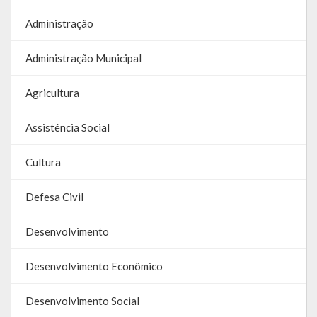
Contas
Administração
Contas – TCE
Administração Municipal
Relatório Anual de Gestão
Agricultura
Editais de Concursos/Processos Seletivos
Assistência Social
Editais de Licitações
Cultura
LicitaCon Cidadão
Prestação de Contas
Defesa Civil
Demonstrativos Contábeis
Desenvolvimento
Legislativo
Desenvolvimento Econômico
Legislação
Desenvolvimento Social
Lei Municipal