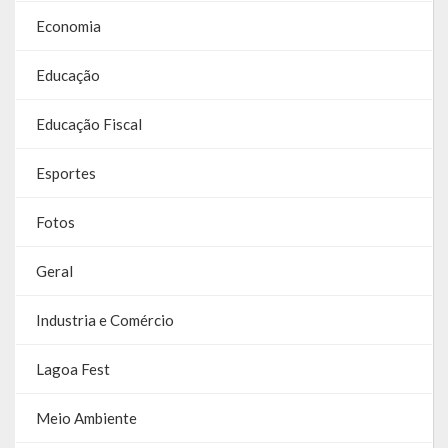
Economia
Parcerias – LEI 13.019/2014
Educação
RGF
Educação Fiscal
RPPS
RREO
Esportes
PPA
Fotos
LOA
Geral
LDO
Industria e Comércio
Transparência
Lagoa Fest
Apresentação
Meio Ambiente
Portal da Transparência