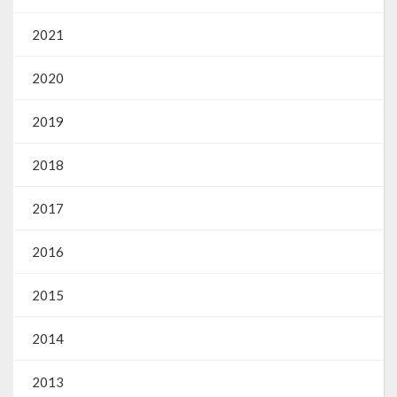
Gestão Saúde – GOVBR
2021
Gestão Educação – Educar Web
2020
Webmail
2019
2018
2017
2016
2015
2014
2013