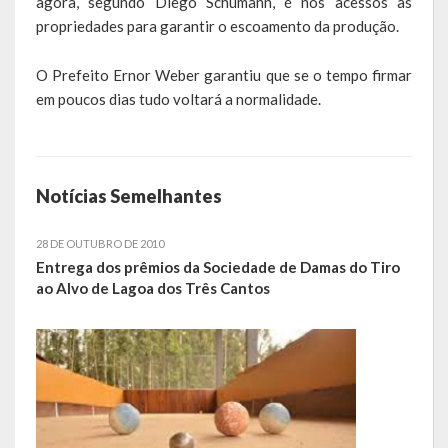
agora, segundo Diego Schumann, é nos acessos às
de paixão e muitas conquistas
propriedades para garantir o escoamento da produção.
A História da Praça da Lagoa
O Prefeito Ernor Weber garantiu que se o tempo firmar
em poucos dias tudo voltará a normalidade.
A História da Igreja Adventista do Sétimo Dia
A História da Comunidade Católica Nossa Senhora da Assunção
de Linha Glória
Notícias Semelhantes
A História da Comunidade Evangélica de Linha Glória
28 DE OUTUBRO DE 2010
A História da Comunidade Católica São José de Linha Ojeriza
Entrega dos prêmios da Sociedade de Damas do Tiro
ao Alvo de Lagoa dos Três Cantos
Pontos Turísticos
Gastronomia
Hospedagem
Calendário de Eventos