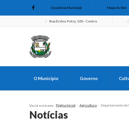
Ouvidoria Municipal
Mapa do Site
Rua Ervino Petry, 100 - Centro
O Município
Governo
Cult
FAÇA SUA B
Página Inicial
Agricultura
Departamento de 
Você está em:
Notícias