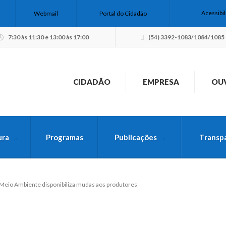
Acessibi
Webmail
Portal do Cidadão
7:30 às 11:30 e 13:00 às 17:00
(54) 3392-1083/1084/1085
CIDADÃO
EMPRESA
OU
ura
Programas
Publicações
Transp
USCA PELO SITE
Meio Ambiente disponibiliza mudas aos produtores