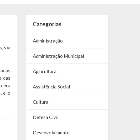
Categorias
Administração
, via
Administração Municipal
iadas
Agricultura
a das
o era
Assistência Social
, e o
Cultura
Defesa Civil
Desenvolvimento