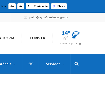
lidade
A+
A-
Alto Contraste
Libras
pmltc@lagoa3cantos.rs.gov.br
14°
6°
VIDORIA
TURISTA
Chuvas esparsas
arência
SIC
Servidor