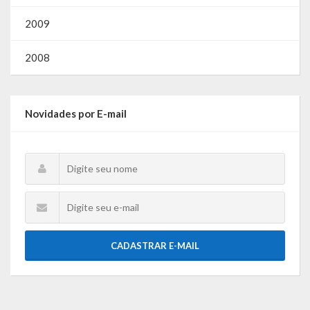
O que é?
2009
Perguntas e Respostas
2008
Formulário de Pedido de Informações
Formulário de Recurso
Novidades por E-mail
Relatório Anual de Solicitações – SIC
SIC
Servidor
Gestão Interna – GOVBR (Sistema)
CADASTRAR E-MAIL
Gestão Saúde – GOVBR
Gestão Educação – Educar Web