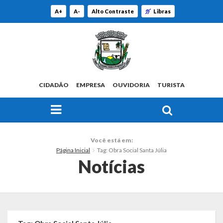
A+
A-
Alto Contraste
Libras
CIDADÃO
EMPRESA
OUVIDORIA
TURISTA
FAÇA SUA BUSCA PELO SITE
O Município
Você está em:
Página Inicial
Tag: Obra Social Santa Júlia
Histórico
Notícias
Localização
Origem do Nome
Estatísticas