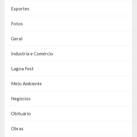
Galeria de Vereadores
Esportes
Galeria de Fotos
Fotos
Vídeos
Geral
Programas
Industria e Comércio
Publicações
Lagoa Fest
Covid 19
Meio Ambiente
Publicações Oficiais
Negócios
SIAFIC
Obituário
Contas
Obras
Contas – TCE