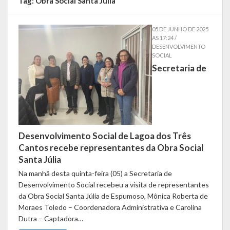
Tag:
Obra Social Santa Júlia
Símbolos
05 DE JUNHO DE 2025
AS 17:24 /
Governo
DESENVOLVIMENTO
SOCIAL
Secretaria de
Administração
Ex-Administradores
Secretarias
Administração, Fazenda e Planejamento
Desenvolvimento Social de Lagoa dos Três
Cantos recebe representantes da Obra Social
Desenvolvimento Econômico
Santa Júlia
Na manhã desta quinta-feira (05) a Secretaria de
Desenvolvimento Social
Desenvolvimento Social recebeu a visita de representantes
da Obra Social Santa Júlia de Espumoso, Mônica Roberta de
Educação, Cultura, Turismo, Desporto e Lazer
Moraes Toledo – Coordenadora Administrativa e Carolina
Dutra – Captadora…
Obras, Serviços Urbanos e Trânsito