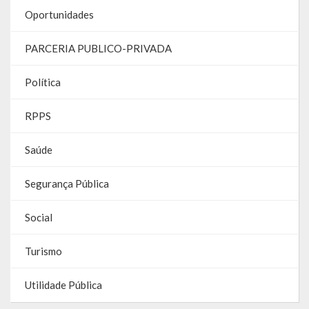
Relatório Anual de Gestão
Oportunidades
Editais de Concursos/Processos Seletivos
PARCERIA PUBLICO-PRIVADA
Editais de Licitações
Política
LicitaCon Cidadão
RPPS
Prestação de Contas
Saúde
Demonstrativos Contábeis
Segurança Pública
Legislativo
Social
Legislação
Lei Municipal
Turismo
Parcerias – LEI 13.019/2014
Utilidade Pública
RGF