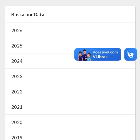
RPPS
Busca por Data
RREO
2026
PPA
2025
LOA
2024
LDO
2023
Transparência
2022
Apresentação
2021
Portal da Transparência
2020
Links Úteis
Emendas Parlament. EC 105 FNS
2019