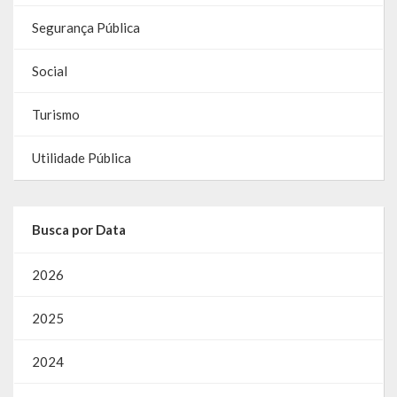
Contas
Segurança Pública
Contas – TCE
Social
Relatório Anual de Gestão
Turismo
Editais de Concursos/Processos Seletivos
Utilidade Pública
Editais de Licitações
LicitaCon Cidadão
Busca por Data
Prestação de Contas
2026
Demonstrativos Contábeis
2025
Legislativo
Legislação
2024
Lei Municipal