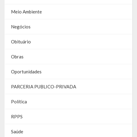
Galeria de Soberanas
Meio Ambiente
Galeria de Vereadores
Negócios
Galeria de Fotos
Obituário
Vídeos
Obras
Programas
Oportunidades
Publicações
PARCERIA PUBLICO-PRIVADA
Covid 19
Política
Planos
Publicações Oficiais
RPPS
SIAFIC
Saúde