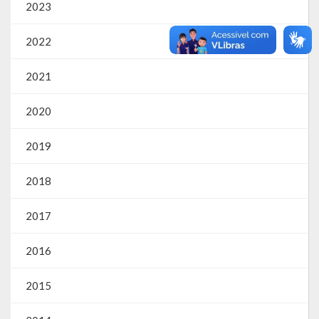
2023
Parcerias – LEI 13.019/2014
2022
RGF
2021
RPPS
2020
RREO
2019
PPA
2018
LOA
LDO
2017
Transparência
2016
Apresentação
2015
Portal da Transparência