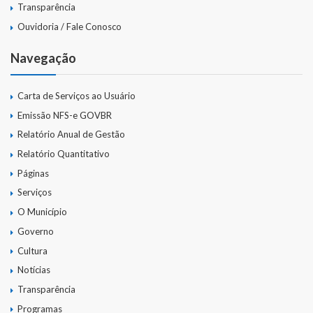
Gestão Saúde – GOVBR
Transparência
Ouvidoria / Fale Conosco
Gestão Educação – Educar Web
Navegação
Webmail
Carta de Serviços ao Usuário
Emissão NFS-e GOVBR
Relatório Anual de Gestão
Relatório Quantitativo
Páginas
Serviços
O Município
Governo
Cultura
Notícias
Transparência
Programas