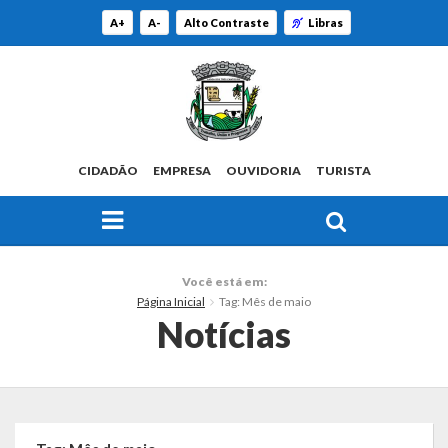
A+
A-
Alto Contraste
Libras
CIDADÃO
EMPRESA
OUVIDORIA
TURISTA
FAÇA SUA BUSCA PELO SITE
O Município
Você está em:
Página Inicial
Tag: Mês de maio
Histórico
Notícias
Localização
Origem do Nome
Estatísticas