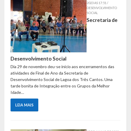
2023 AS 17:51 /
Contas
DESENVOLVIMENTO
SOCIAL
Contas – TCE
Secretaria de
Relatório Anual de Gestão
Editais de Concursos/Processos Seletivos
Editais de Licitações
Desenvolvimento Social
Dia 29 de novembro deu-se início aos encerramentos das
LicitaCon Cidadão
atividades de Final de Ano da Secretaria de
Desenvolvimento Social de Lagoa dos Três Cantos. Uma
Prestação de Contas
tarde bonita de Integração entre os Grupos da Melhor
Idade…
Demonstrativos Contábeis
LEIA MAIS
Legislativo
Legislação
Lei Municipal