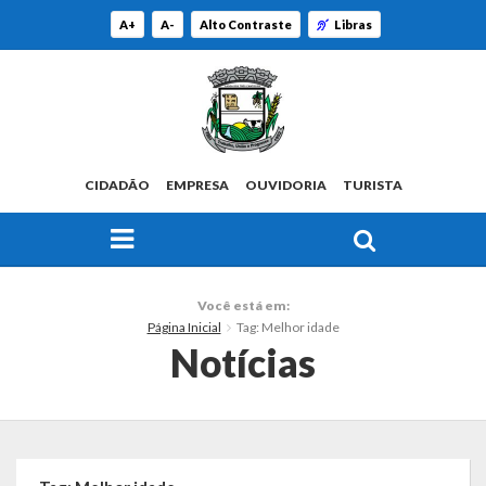
A+
A-
Alto Contraste
Libras
CIDADÃO
EMPRESA
OUVIDORIA
TURISTA
FAÇA SUA BUSCA PELO SITE
O Município
Você está em:
Página Inicial
Tag: Melhor idade
Histórico
Notícias
Localização
Origem do Nome
Estatísticas