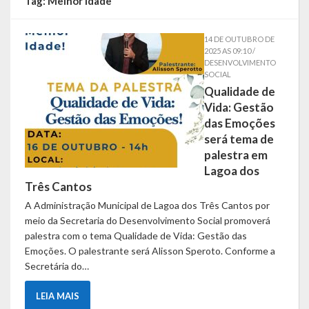
Tag:
Melhor idade
Símbolos
14 DE OUTUBRO DE
2025 AS 09:10 /
Governo
DESENVOLVIMENTO
SOCIAL
Qualidade de
Administração
Vida: Gestão
Ex-Administradores
das Emoções
será tema de
Conselhos Municipais
palestra em
Lagoa dos
Secretarias
Três Cantos
A Administração Municipal de Lagoa dos Três Cantos por
Administração, Fazenda e Planejamento
meio da Secretaria do Desenvolvimento Social promoverá
palestra com o tema Qualidade de Vida: Gestão das
Desenvolvimento Econômico
Emoções. O palestrante será Alisson Speroto. Conforme a
Secretária do…
Desenvolvimento Social
LEIA MAIS
Educação, Cultura, Turismo, Desporto e Lazer