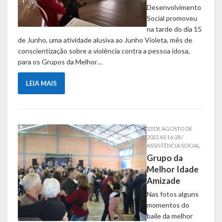
Desenvolvimento
Links Úteis
Social promoveu
na tarde do dia 15
Emendas Parlament. EC 105 FNS
de Junho, uma atividade alusiva ao Junho Violeta, mês de
conscientização sobre a violência contra a pessoa idosa,
Emendas Parlamentares Federais
para os Grupos da Melhor…
Convênios com o Estado
LEIA MAIS
Emendas Parlamentares Estaduais
Fala Cidadão
23 DE AGOSTO DE
2022 AS 16:28 /
ITBI Online
ASSISTÊNCIA SOCIAL
Grupo da
Portal do Cidadão
Melhor Idade
Amizade
Carta de Serviços ao Usuário
Nas fotos alguns
momentos do
Transparência 2015
baile da melhor