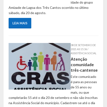
idade do grupo
Lei de Acesso à Informação – LAI
Amizade de Lagoa dos Três Cantos ocorrido no último
sábado, dia 20 de agosto.
Acesso a Informação – SIC
O que é?
LEIA MAIS
Perguntas e Respostas
Formulário de Pedido de Informações
08 DE SETEMBRO DE
2021 AS 15:36 /
ASSISTÊNCIA SOCIAL
Formulário de Recurso
Atenção
comunidade
Relatório Anual de Solicitações – SIC
três-cantense
SIC
Este comunicado
é para as pessoas
Servidor
de 55 anos ou
mais, ou que
completarão 55 até o dia 20 de setembro e não são inscritas
Gestão Interna – GOVBR (Sistema)
na Assistência Social do município. Cadastrem-se até o dia