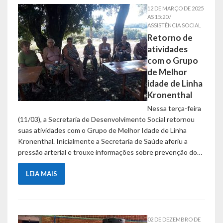
12 DE MARÇO DE 2025
Galeria de Soberanas
AS 15:20 /
ASSISTÊNCIA SOCIAL
Galeria de Vereadores
Retorno de
atividades
Galeria de Fotos
com o Grupo
de Melhor
Vídeos
idade de Linha
Kronenthal
Programas
Nessa terça-feira
(11/03), a Secretaria de Desenvolvimento Social retornou
Publicações
suas atividades com o Grupo de Melhor Idade de Linha
Kronenthal. Inicialmente a Secretaria de Saúde aferiu a
Covid 19
pressão arterial e trouxe informações sobre prevenção do…
Planos
LEIA MAIS
Publicações Oficiais
SIAFIC
02 DE DEZEMBRO DE