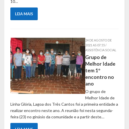
10…
Gestão Saúde – GOVBR
Gestão Educação – Educar Web
LEIA MAIS
Webmail
24 DE AGOSTO DE
2021 AS 07:55 /
ASSISTÊNCIA SOCIAL
Grupo de
Melhor Idade
tem 1º
encontro no
ano
O grupo de
Melhor Idade de
Linha Glória, Lagoa dos Três Cantos foi a primeira entidade a
realizar encontro neste ano. A reunião foi nesta segunda-
feira (23) no ginásio da comunidade e a partir deste…