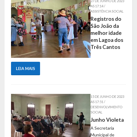
27 DE JUNHO DE 2023
AS 17:14 /
ASSISTÊNCIA SOCIAL
Parcerias – LEI 13.019/2014
Registros do
São João da
RGF
melhor idade
RPPS
em Lagoa dos
Três Cantos
RREO
PPA
LEIA MAIS
LOA
LDO
15 DE JUNHO DE 2023
AS 17:51 /
Transparência
DESENVOLVIMENTO
SOCIAL
Junho Violeta
Apresentação
A Secretaria
Portal da Transparência
Municipal de