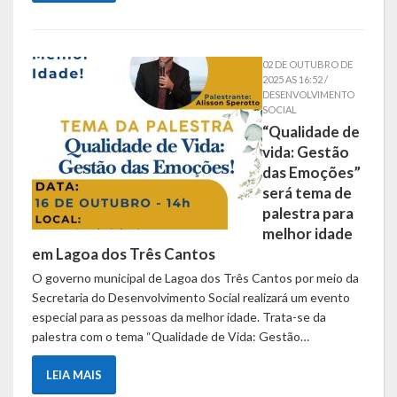
Obras, Serviços Urbanos e Trânsito
Saúde
02 DE OUTUBRO DE
2025 AS 16:52 /
DESENVOLVIMENTO
Cultura
SOCIAL
“Qualidade de
Histórias
vida: Gestão
das Emoções”
A História da Comunidade Católica Nossa Senhora de Lourdes
será tema de
de Vila Seca
palestra para
melhor idade
A História da Comunidade Evangélica de Linha Kronenthal
em Lagoa dos Três Cantos
O governo municipal de Lagoa dos Três Cantos por meio da
A história da Comunidade Católica São Paulo de Lagoa dos Três
Secretaria do Desenvolvimento Social realizará um evento
Cantos
especial para as pessoas da melhor idade. Trata-se da
A História da Comunidade Evangélica de Confissão Luterana no
palestra com o tema “Qualidade de Vida: Gestão…
Brasil de Lagoa dos Três Cantos
LEIA MAIS
A história marcante do Grêmio Esportivo Lagoense: uma história