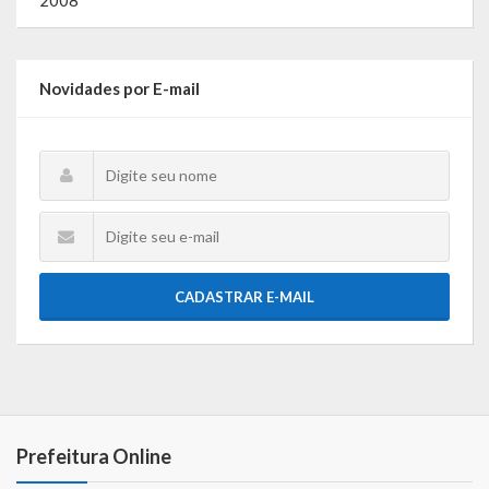
Gestão Saúde – GOVBR
Gestão Educação – Educar Web
Novidades por E-mail
Webmail
CADASTRAR E-MAIL
Prefeitura Online