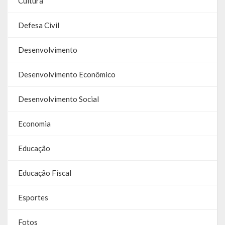
Cultura
Galeria de Soberanas
Defesa Civil
Galeria de Vereadores
Desenvolvimento
Galeria de Fotos
Desenvolvimento Econômico
Vídeos
Desenvolvimento Social
Programas
Economia
Publicações
Covid 19
Educação
Planos
Educação Fiscal
Publicações Oficiais
Esportes
SIAFIC
Fotos