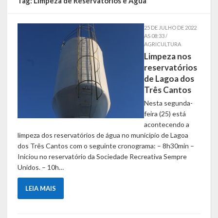
Tag:
Limpeza de Reservatórios e Água
Símbolos
25 DE JULHO DE 2022
AS 08:33 /
Governo
AGRICULTURA
Limpeza nos
Administração
reservatórios
de Lagoa dos
Ex-Administradores
Três Cantos
Nesta segunda-
Conselhos Municipais
feira (25) está
acontecendo a
Secretarias
limpeza dos reservatórios de água no município de Lagoa
dos Três Cantos com o seguinte cronograma: – 8h30min –
Administração, Fazenda e Planejamento
Iniciou no reservatório da Sociedade Recreativa Sempre
Unidos. – 10h…
Desenvolvimento Econômico
LEIA MAIS
Desenvolvimento Social
Educação, Cultura, Turismo, Desporto e Lazer