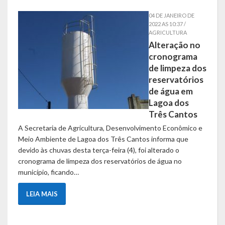
Obras, Serviços Urbanos e Trânsito
04 DE JANEIRO DE
2022 AS 10:37 /
AGRICULTURA
Saúde
Alteração no
cronograma
Cultura
de limpeza dos
reservatórios
Histórias
de água em
Lagoa dos
A História da Comunidade Católica Nossa Senhora de Lourdes
Três Cantos
de Vila Seca
A Secretaria de Agricultura, Desenvolvimento Econômico e
A História da Comunidade Evangélica de Linha Kronenthal
Meio Ambiente de Lagoa dos Três Cantos informa que
devido às chuvas desta terça-feira (4), foi alterado o
A história da Comunidade Católica São Paulo de Lagoa dos Três
cronograma de limpeza dos reservatórios de água no
Cantos
município, ficando…
A História da Comunidade Evangélica de Confissão Luterana no
LEIA MAIS
Brasil de Lagoa dos Três Cantos
A história marcante do Grêmio Esportivo Lagoense: uma história