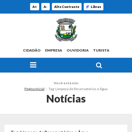
A+
A-
Alto Contraste
Libras
CIDADÃO
EMPRESA
OUVIDORIA
TURISTA
FAÇA SUA BUSCA PELO SITE
O Município
Você está em:
Página Inicial
Tag: Limpeza de Reservatórios e Água
Histórico
Notícias
Localização
Origem do Nome
Estatísticas