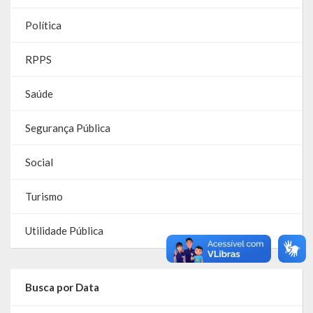
Política
Parcerias – LEI 13.019/2014
RGF
RPPS
RPPS
Saúde
RREO
Segurança Pública
PPA
Social
LOA
Turismo
LDO
Utilidade Pública
Transparência
Apresentação
Busca por Data
Portal da Transparência