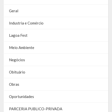
Contas
Geral
Contas – TCE
Industria e Comércio
Relatório Anual de Gestão
Lagoa Fest
Editais de Concursos/Processos Seletivos
Editais de Licitações
Meio Ambiente
LicitaCon Cidadão
Negócios
Prestação de Contas
Obituário
Demonstrativos Contábeis
Obras
Legislativo
Oportunidades
Legislação
PARCERIA PUBLICO-PRIVADA
Lei Municipal