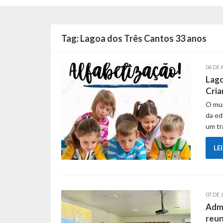
Tag:
Lagoa dos Três Cantos 33 anos
06 DE 
Lago
Cria
O mun
da ed
um tr
LE
07 DE 
Admi
reun