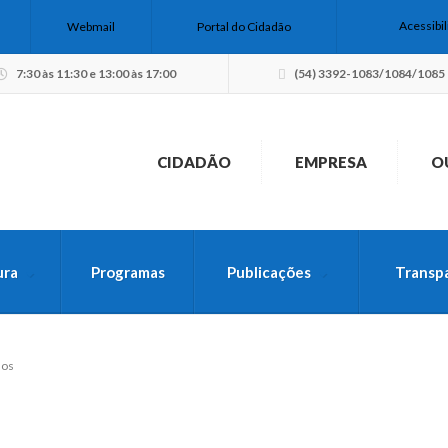
Acessibi
Webmail
Portal do Cidadão
7:30 às 11:30 e 13:00 às 17:00
(54) 3392-1083/1084/1085
CIDADÃO
EMPRESA
O
ura
Programas
Publicações
Transp
USCA PELO SITE
nos