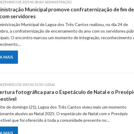
 DEZEMBRO DE 2025 AS 08:40 / ADMINISTRAÇÃO
nistração Municipal promove confraternização de fim de
com servidores
inistração Municipal de Lagoa dos Três Cantos realizou, no dia 24 de
bro, a confraternização de encerramento do ano com os servidores púb
ipais. O encontro marcou um momento de integração, reconhecimento 
decimento…
IA MAIS
DEZEMBRO DE 2025 AS 10:50 / GERAL
rtura fotográfica para o Espetáculo de Natal e o Presépi
estível
ite de domingo (21), Lagoa dos Três Cantos viveu mais um momento
onante alusivo ao Natal 2025. O espetáculo de Natal com o Presépio
tível que foi oferecido à toda a comunidade presente no…
IA MAIS