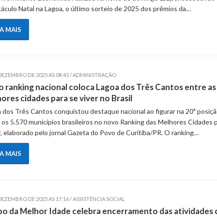
áculo Natal na Lagoa, o último sorteio de 2025 dos prêmios da…
IA MAIS
 DEZEMBRO DE 2025 AS 08:45 / ADMINISTRAÇÃO
 ranking nacional coloca Lagoa dos Três Cantos entre as
ores cidades para se viver no Brasil
 dos Três Cantos conquistou destaque nacional ao figurar na 20ª posiç
 os 5.570 municípios brasileiros no novo Ranking das Melhores Cidades 
, elaborado pelo jornal Gazeta do Povo de Curitiba/PR. O ranking…
IA MAIS
DEZEMBRO DE 2025 AS 17:16 / ASSISTÊNCIA SOCIAL
o da Melhor Idade celebra encerramento das atividades