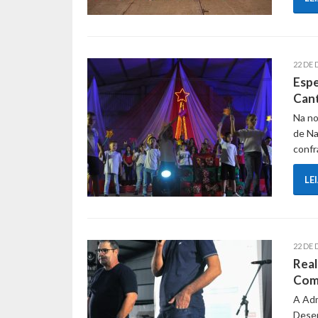
22 DE 
Espe
Can
Na no
de Na
confr
LE
22 DE
Real
Com
A Adm
Desen