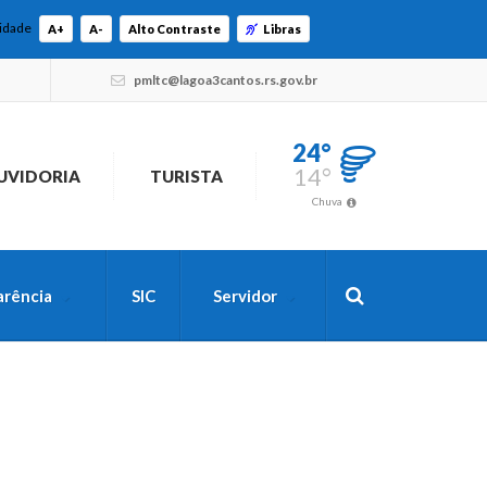
lidade
A+
A-
Alto Contraste
Libras
pmltc@lagoa3cantos.rs.gov.br
24°
14°
UVIDORIA
TURISTA
Chuva
arência
SIC
Servidor