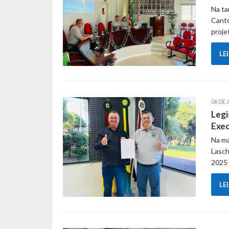
Na ta
Canto
proje
LE
06 DE 
Legi
Exec
Na ma
Lasch
2025 
LE