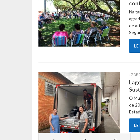
conf
Na ta
agrad
de at
Segu
LE
17 DE
Lago
Sus
O Mun
de 20
Estad
LE