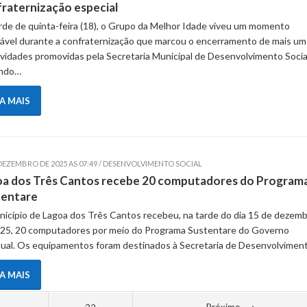
raternização especial
rde de quinta-feira (18), o Grupo da Melhor Idade viveu um momento
ável durante a confraternização que marcou o encerramento de mais um
ividades promovidas pela Secretaria Municipal de Desenvolvimento Socia
ndo…
IA MAIS
 DEZEMBRO DE 2025 AS 07:49 / DESENVOLVIMENTO SOCIAL
a dos Três Cantos recebe 20 computadores do Program
tentare
icípio de Lagoa dos Três Cantos recebeu, na tarde do dia 15 de dezem
25, 20 computadores por meio do Programa Sustentare do Governo
ual. Os equipamentos foram destinados à Secretaria de Desenvolvimen
IA MAIS