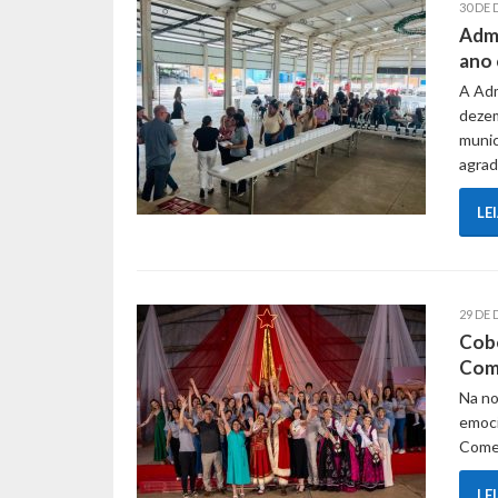
30 DE
Admi
ano 
A Adm
dezem
munic
agra
LE
29 DE 
Cobe
Com
Na no
emoci
Comes
LE