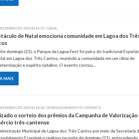
DEZEMBRO DE 2025 AS 16:35 / GERAL
táculo de Natal emociona comunidade em Lagoa dos Trê
tos
ite domingo (21), o Parque da Lagoa Fest foi palco do tradicional Espetá
tal em Lagoa dos Três Cantos, reunindo a comunidade em um clima de
aternização e espírito natalino. O evento contou…
IA MAIS
 DEZEMBRO DE 2025 AS 14:34 / DESENVOLVIMENTO ECONÔMICO
izado o sorteio dos prêmios da Campanha de Valorização
ércio três-cantense
inistração Municipal de Lagoa dos Três Cantos por meio da Secretaria 
volvimento Econômico realizou na noite de domingo (21), antecedendo