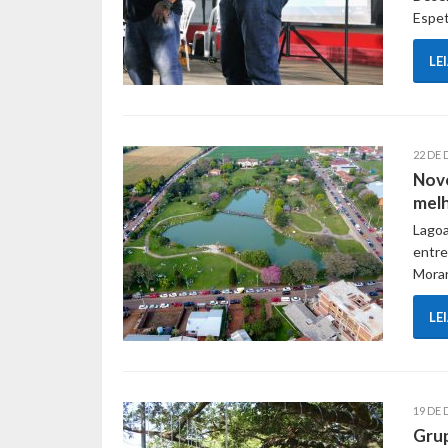
Espet
LE
22 DE
Novo
melh
Lagoa
entre
Morar
LE
19 DE 
Grup