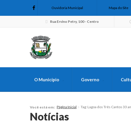
Ouvidoria Municipal
Mapa do Site
Rua Ervino Petry, 100 - Centro
O Município
Governo
Cult
FAÇA SUA B
Página Inicial
Tag: Lagoa dos Três Cantos 33 a
Você está em:
Notícias