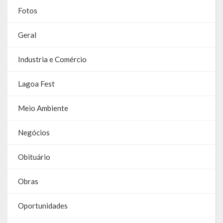
Fotos
Galeria de Soberanas
Galeria de Vereadores
Geral
Galeria de Fotos
Industria e Comércio
Vídeos
Lagoa Fest
Programas
Meio Ambiente
Publicações
Negócios
Covid 19
Obituário
Planos
Obras
Publicações Oficiais
Oportunidades
SIAFIC