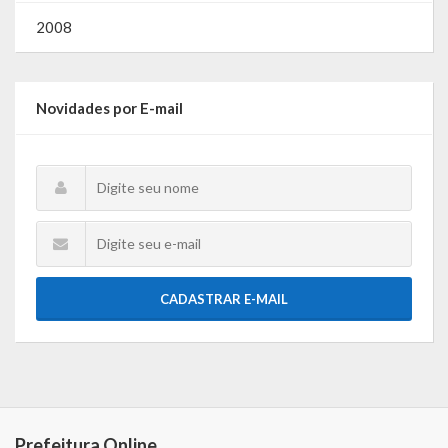
Lei de Acesso à Informação – LAI
2008
Acesso a Informação – SIC
O que é?
Novidades por E-mail
Perguntas e Respostas
Formulário de Pedido de Informações
Formulário de Recurso
Relatório Anual de Solicitações – SIC
CADASTRAR E-MAIL
SIC
Servidor
Gestão Interna – GOVBR (Sistema)
Prefeitura Online