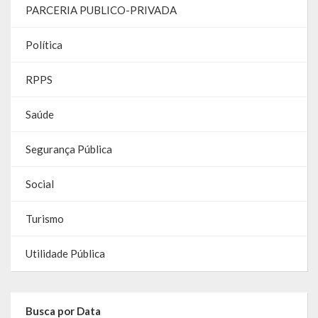
PARCERIA PUBLICO-PRIVADA
Contas
Contas – TCE
Política
Relatório Anual de Gestão
RPPS
Editais de Concursos/Processos Seletivos
Saúde
Editais de Licitações
Segurança Pública
LicitaCon Cidadão
Social
Prestação de Contas
Turismo
Demonstrativos Contábeis
Utilidade Pública
Legislativo
Legislação
Busca por Data
Lei Municipal