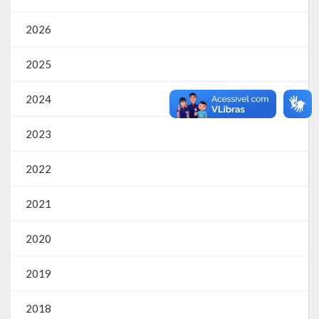
2026
Parcerias – LEI 13.019/2014
RGF
2025
RPPS
2024
RREO
2023
PPA
2022
LOA
2021
LDO
2020
Transparência
2019
Apresentação
2018
Portal da Transparência