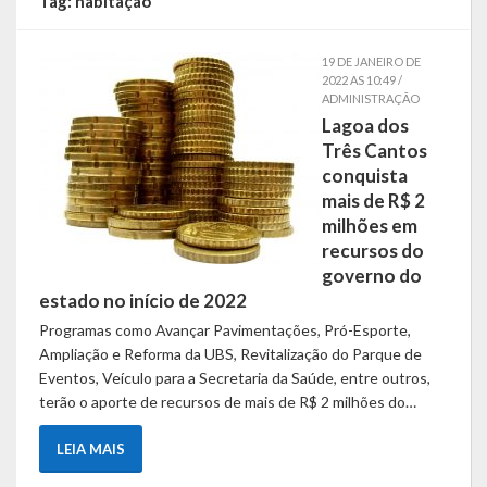
Tag:
habitação
Símbolos
19 DE JANEIRO DE
2022 AS 10:49 /
Governo
ADMINISTRAÇÃO
Lagoa dos
Administração
Três Cantos
conquista
Ex-Administradores
mais de R$ 2
milhões em
Conselhos Municipais
recursos do
governo do
Secretarias
estado no início de 2022
Programas como Avançar Pavimentações, Pró-Esporte,
Administração, Fazenda e Planejamento
Ampliação e Reforma da UBS, Revitalização do Parque de
Desenvolvimento Econômico
Eventos, Veículo para a Secretaria da Saúde, entre outros,
terão o aporte de recursos de mais de R$ 2 milhões do…
Desenvolvimento Social
LEIA MAIS
Educação, Cultura, Turismo, Desporto e Lazer