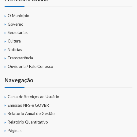
Gestão Saúde – GOVBR
Gestão Educação – Educar Web
O Município
Governo
Webmail
Secretarias
Cultura
Notícias
Transparência
Ouvidoria / Fale Conosco
Navegação
Carta de Serviços ao Usuário
Emissão NFS-e GOVBR
Relatório Anual de Gestão
Relatório Quantitativo
Páginas