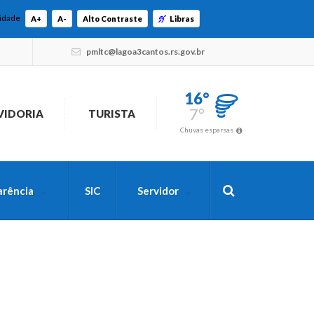
lidade
A+
A-
Alto Contraste
Libras
pmltc@lagoa3cantos.rs.gov.br
16°
7°
VIDORIA
TURISTA
Chuvas esparsas
arência
SIC
Servidor