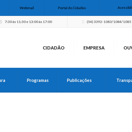
Acessibi
Webmail
Portal do Cidadão
7:30 às 11:30 e 13:00 às 17:00
(54) 3392-1083/1084/1085
CIDADÃO
EMPRESA
OU
ura
Programas
Publicações
Transp
USCA PELO SITE