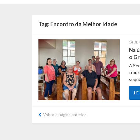
Tag:
Encontro da Melhor Idade
14 DE 
Na ú
o Gr
A Sec
troux
sequê
LE
Voltar a página anterior