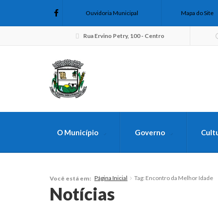
Ouvidoria Municipal
Mapa do Site
Rua Ervino Petry, 100 - Centro
O Município
Governo
Cult
FAÇA SUA B
Página Inicial
Tag: Encontro da Melhor Idade
Você está em:
Notícias