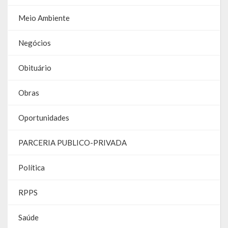
Galeria de Vereadores
Meio Ambiente
Galeria de Fotos
Negócios
Vídeos
Obituário
Programas
Obras
Publicações
Oportunidades
Covid 19
PARCERIA PUBLICO-PRIVADA
Publicações Oficiais
Política
SIAFIC
RPPS
Contas
Contas – TCE
Saúde