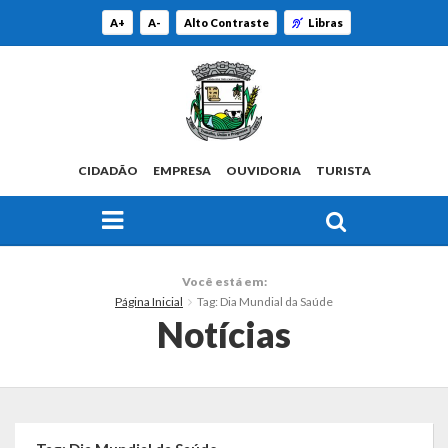
A+
A-
Alto Contraste
Libras
CIDADÃO
EMPRESA
OUVIDORIA
TURISTA
FAÇA SUA BUSCA PELO SITE
O Município
Você está em:
Página Inicial
Tag: Dia Mundial da Saúde
Histórico
Notícias
Localização
Origem do Nome
Estatísticas