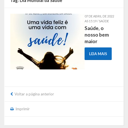
Tag:
Dia Mundial da Saúde
Símbolos
07 DE ABRIL DE 2022
AS 15:19 / SAÚDE
Governo
Saúde, o
nosso bem
Administração
maior
Ex-Administradores
LEIA MAIS
Secretarias
Administração, Fazenda e Planejamento
Desenvolvimento Econômico
Voltar a página anterior
Desenvolvimento Social
Imprimir
Educação, Cultura, Turismo, Desporto e Lazer
Obras, Serviços Urbanos e Trânsito