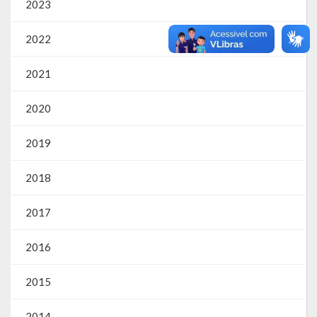
2023
RPPS
2022
RREO
2021
PPA
2020
LOA
2019
LDO
2018
Transparência
2017
Apresentação
Portal da Transparência
2016
Links Úteis
2015
Emendas Parlament. EC 105 FNS
2014