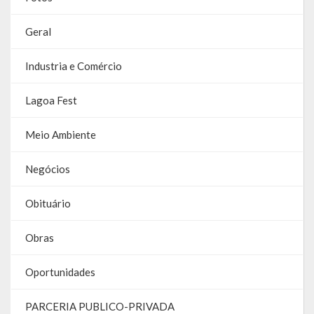
Galeria de Vereadores
Geral
Galeria de Fotos
Industria e Comércio
Vídeos
Lagoa Fest
Programas
Meio Ambiente
Publicações
Negócios
Covid 19
Obituário
Publicações Oficiais
SIAFIC
Obras
Contas
Oportunidades
Contas – TCE
PARCERIA PUBLICO-PRIVADA