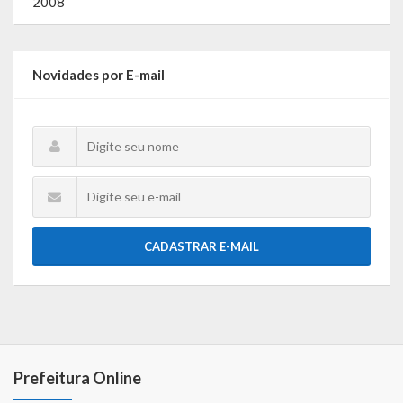
2008
O que é?
Perguntas e Respostas
Novidades por E-mail
Formulário de Pedido de Informações
Formulário de Recurso
Relatório Anual de Solicitações – SIC
SIC
CADASTRAR E-MAIL
Servidor
Gestão Interna – GOVBR (Sistema)
Gestão Saúde – GOVBR
Gestão Educação – Educar Web
Prefeitura Online