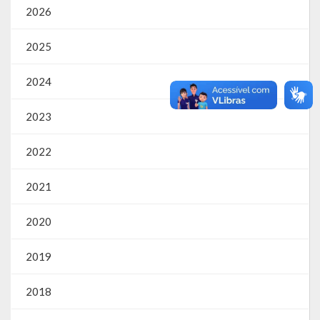
2026
RPPS
2025
RREO
2024
PPA
2023
LOA
2022
LDO
Transparência
2021
Apresentação
2020
Portal da Transparência
2019
Links Úteis
2018
Emendas Parlament. EC 105 FNS