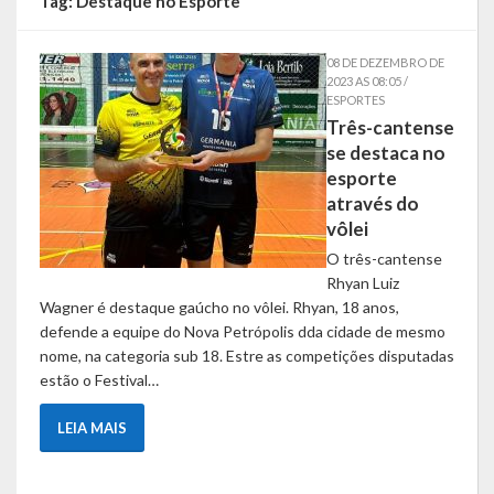
Tag:
Destaque no Esporte
Símbolos
08 DE DEZEMBRO DE
2023 AS 08:05 /
Governo
ESPORTES
Três-cantense
Administração
se destaca no
esporte
Ex-Administradores
através do
vôlei
Secretarias
O três-cantense
Rhyan Luiz
Administração, Fazenda e Planejamento
Wagner é destaque gaúcho no vôlei. Rhyan, 18 anos,
defende a equipe do Nova Petrópolis dda cidade de mesmo
Desenvolvimento Econômico
nome, na categoria sub 18. Estre as competições disputadas
estão o Festival…
Desenvolvimento Social
LEIA MAIS
Educação, Cultura, Turismo, Desporto e Lazer
Obras, Serviços Urbanos e Trânsito