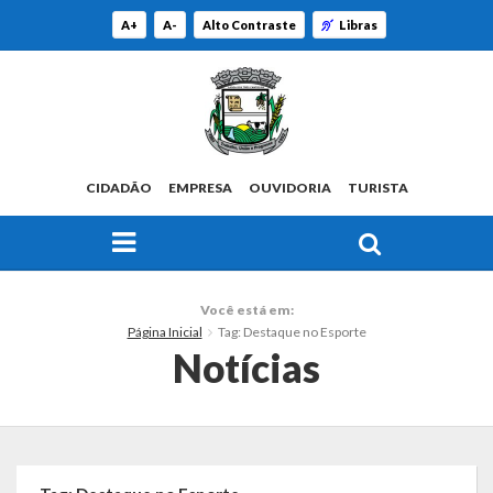
A+
A-
Alto Contraste
Libras
CIDADÃO
EMPRESA
OUVIDORIA
TURISTA
FAÇA SUA BUSCA PELO SITE
O Município
Você está em:
Página Inicial
Tag: Destaque no Esporte
Histórico
Notícias
Localização
Origem do Nome
Estatísticas