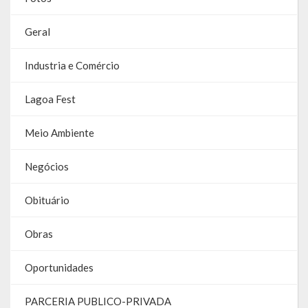
Galeria de Soberanas
Geral
Galeria de Vereadores
Industria e Comércio
Galeria de Fotos
Lagoa Fest
Vídeos
Meio Ambiente
Programas
Negócios
Publicações
Obituário
Covid 19
Planos
Obras
Publicações Oficiais
Oportunidades
SIAFIC
PARCERIA PUBLICO-PRIVADA