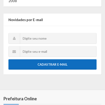
2008
Lei de Acesso à Informação – LAI
Acesso a Informação – SIC
Novidades por E-mail
O que é?
Perguntas e Respostas
Formulário de Pedido de Informações
Formulário de Recurso
Relatório Anual de Solicitações – SIC
CADASTRAR E-MAIL
SIC
Servidor
Gestão Interna – GOVBR (Sistema)
Prefeitura Online