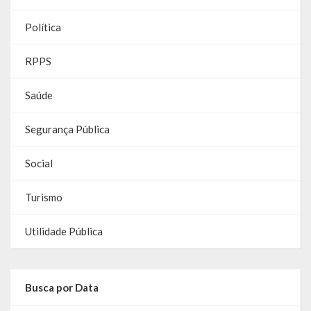
Contas
Política
Contas – TCE
RPPS
Relatório Anual de Gestão
Saúde
Editais de Concursos/Processos Seletivos
Segurança Pública
Editais de Licitações
LicitaCon Cidadão
Social
Prestação de Contas
Turismo
Demonstrativos Contábeis
Utilidade Pública
Legislativo
Legislação
Busca por Data
Lei Municipal