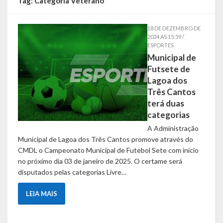
Tag:
Categoria Veterano
Símbolos
18 DE DEZEMBRO DE
2024 AS 15:59 /
Governo
ESPORTES
Municipal de
Administração
Futsete de
Lagoa dos
Ex-Administradores
Três Cantos
terá duas
Conselhos Municipais
categorias
A Administração
Secretarias
Municipal de Lagoa dos Três Cantos promove através do
CMDL o Campeonato Municipal de Futebol Sete com início
Administração, Fazenda e Planejamento
no próximo dia 03 de janeiro de 2025. O certame será
disputados pelas categorias Livre…
Desenvolvimento Econômico
LEIA MAIS
Desenvolvimento Social
Educação, Cultura, Turismo, Desporto e Lazer