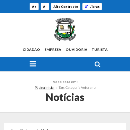
A+
A-
Alto Contraste
Libras
CIDADÃO
EMPRESA
OUVIDORIA
TURISTA
FAÇA SUA BUSCA PELO SITE
O Município
Você está em:
Página Inicial
Tag: Categoria Veterano
Histórico
Notícias
Localização
Origem do Nome
Estatísticas