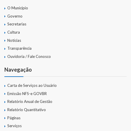
Gestão Saúde – GOVBR
O Município
Gestão Educação – Educar Web
Governo
Secretarias
Webmail
Cultura
Notícias
Transparência
Ouvidoria / Fale Conosco
Navegação
Carta de Serviços ao Usuário
Emissão NFS-e GOVBR
Relatório Anual de Gestão
Relatório Quantitativo
Páginas
Serviços