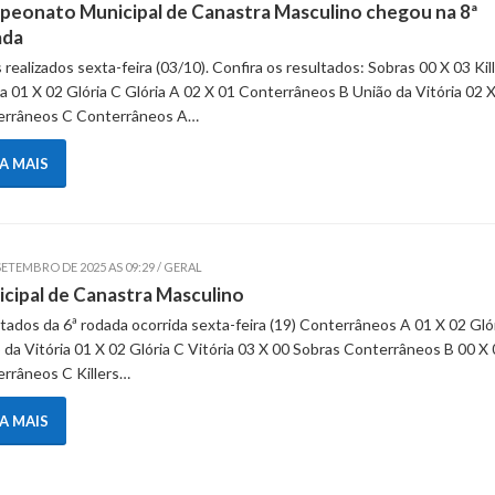
eonato Municipal de Canastra Masculino chegou na 8ª
ada
 realizados sexta-feira (03/10). Confira os resultados: Sobras 00 X 03 Kil
ia 01 X 02 Glória C Glória A 02 X 01 Conterrâneos B União da Vitória 02 
errâneos C Conterrâneos A…
IA MAIS
SETEMBRO DE 2025 AS 09:29 / GERAL
cipal de Canastra Masculino
tados da 6ª rodada ocorrida sexta-feira (19) Conterrâneos A 01 X 02 Gló
 da Vitória 01 X 02 Glória C Vitória 03 X 00 Sobras Conterrâneos B 00 X
rrâneos C Killers…
IA MAIS