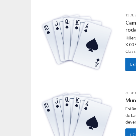
15 DE 
Camp
roda
Kille
X 00 
Class
LE
30 DE 
Muni
Estão
de La
devem
LE