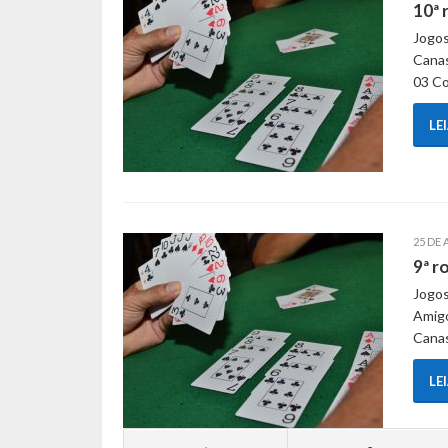
10ª 
Jogos
Canas
03 C
LE
25 DE 
9ª r
Jogos
Amigo
Canas
LE