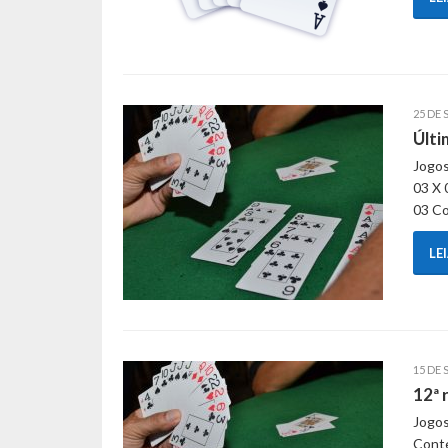
25 DE 
Últi
Jogos
03 X 
03 Co
LE
15 DE 
12ª 
Jogos
Conte