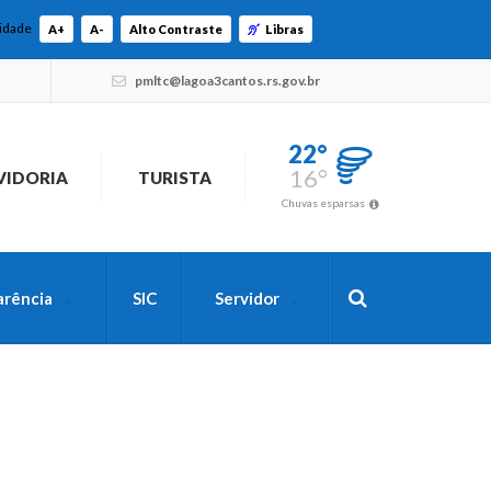
lidade
A+
A-
Alto Contraste
Libras
pmltc@lagoa3cantos.rs.gov.br
22°
16°
VIDORIA
TURISTA
Chuvas esparsas
arência
SIC
Servidor