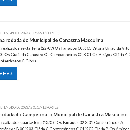
SETEMBRO DE 2023 AS 15:32 / ESPORTES
ma rodada do Municipal de Canastra Masculina
 realizados sexta-feira (22/09) Os Farrapos 00 X 03 Vitória União da Vitó
00 Os Guris da Canastra Os Companheiros 02 X 01 Os Amigos Glória A 
nterrâneos C Glória…
IA MAIS
SETEMBRO DE 2023 AS 08:17 / ESPORTES
rodada do Campeonato Municipal de Canastra Masculino
 realizados quarta-feira (13/09) Os Farrapos 02 X 01 Conterrâneos A
rrâneos B 00 X 03 Glória C Conterrâneos C 01 X 02 Glória B Os Amigos