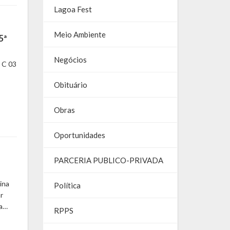
Lagoa Fest
Meio Ambiente
5ª
Negócios
 C 03
Obituário
Obras
Oportunidades
PARCERIA PUBLICO-PRIVADA
ina
Política
r
ra…
RPPS