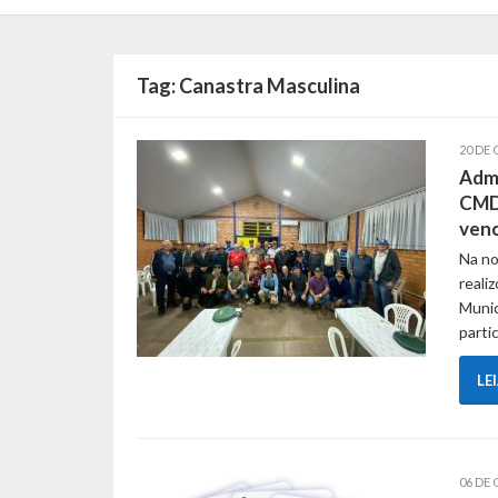
Tag:
Canastra Masculina
20 DE 
Admi
CMDL
venc
Na no
reali
Munic
parti
LE
06 DE 