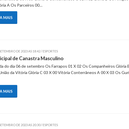
ória A Os Parceiros 00…
IA MAIS
SETEMBRO DE 2023 AS 18:42 / ESPORTES
cipal de Canastra Masculino
a do dia 06 de setembro Os Farrapos 01 X 02 Os Companheiros Glória 
União da Vitória Glória C 03 X 00 Vitória Conterrâneos A 00 X 03 Os Gur
IA MAIS
SETEMBRO DE 2023 AS 20:30 / ESPORTES