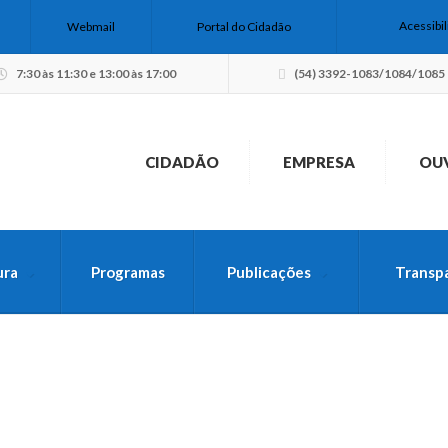
Acessibi
Webmail
Portal do Cidadão
7:30 às 11:30 e 13:00 às 17:00
(54) 3392-1083/1084/1085
CIDADÃO
EMPRESA
OU
ura
Programas
Publicações
Transp
USCA PELO SITE