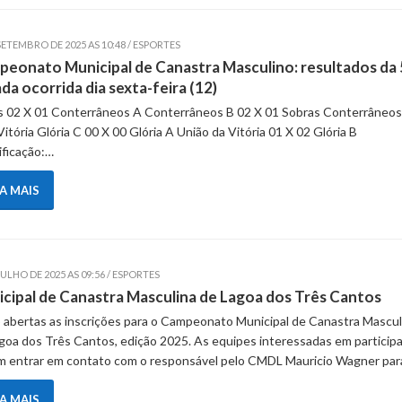
SETEMBRO DE 2025 AS 10:48 / ESPORTES
eonato Municipal de Canastra Masculino: resultados da 
da ocorrida dia sexta-feira (12)
rs 02 X 01 Conterrâneos A Conterrâneos B 02 X 01 Sobras Conterrâneos
Vitória Glória C 00 X 00 Glória A União da Vitória 01 X 02 Glória B
ificação:…
IA MAIS
JULHO DE 2025 AS 09:56 / ESPORTES
cipal de Canastra Masculina de Lagoa dos Três Cantos
 abertas as inscrições para o Campeonato Municipal de Canastra Mascul
goa dos Três Cantos, edição 2025. As equipes interessadas em participa
 entrar em contato com o responsável pelo CMDL Mauricio Wagner pa
IA MAIS