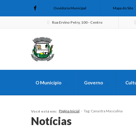
Ouvidoria Municipal
Mapa do Site
Rua Ervino Petry, 100 - Centro
O Município
Governo
Cult
FAÇA SUA B
Página Inicial
Tag: Canastra Masculina
Você está em:
Notícias