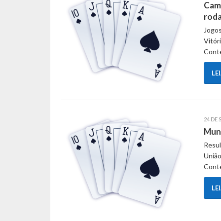
Camp
rod
Jogos
Vitór
Cont
LE
24 DE 
Muni
Resul
União
Conte
LE