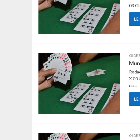
03 Gl
LE
08 DE 
Muni
Rodad
X 00 
da…
LE
04 DE 