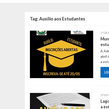
Tag:
Auxílio aos Estudantes
17 DE 
Muni
estu
A Adm
abril
a est
LE
27 DE
Lago
a es