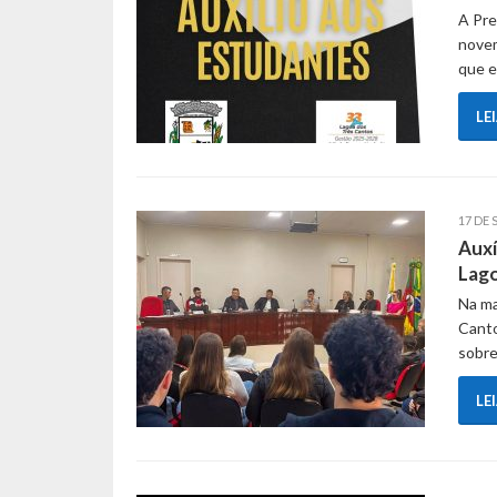
A Pre
novem
que e
LE
17 DE 
Auxí
Lago
Na ma
Canto
sobre
LE