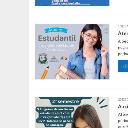
10 DE 
Aten
A Sec
no au
perío
LE
25 DE
Auxí
Atenç
perío
que j