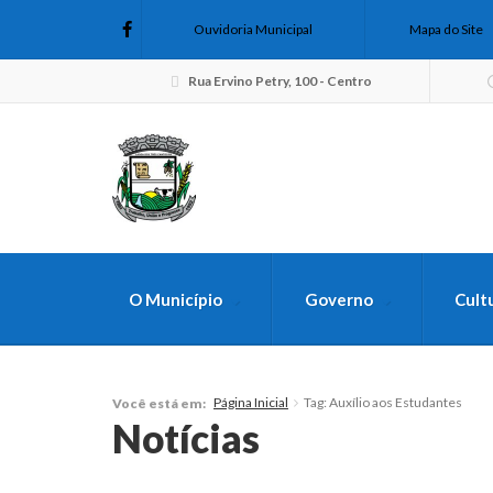
Ouvidoria Municipal
Mapa do Site
Rua Ervino Petry, 100 - Centro
O Município
Governo
Cult
FAÇA SUA B
Página Inicial
Tag: Auxílio aos Estudantes
Você está em:
Notícias