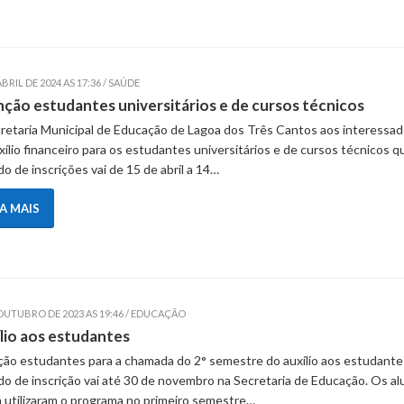
ABRIL DE 2024 AS 17:36 / SAÚDE
ção estudantes universitários e de cursos técnicos
retaria Municipal de Educação de Lagoa dos Três Cantos aos interessa
xílio financeiro para os estudantes universitários e de cursos técnicos q
do de inscrições vai de 15 de abril a 14…
IA MAIS
 OUTUBRO DE 2023 AS 19:46 / EDUCAÇÃO
lio aos estudantes
ão estudantes para a chamada do 2° semestre do auxílio aos estudante
do de inscrição vai até 30 de novembro na Secretaria de Educação. Os a
á utilizaram o programa no primeiro semestre…