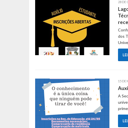
28 DE
Lago
Técn
rece
Confo
dos T
Unive
LE
15 DE 
Auxí
A Sec
unive
prime
LE