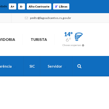
lidade
A+
A-
Alto Contraste
Libras
pmltc@lagoa3cantos.rs.gov.br
14°
6°
VIDORIA
TURISTA
Chuvas esparsas
arência
SIC
Servidor