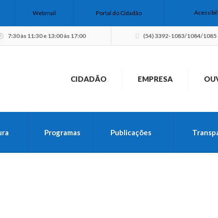
Acessibi
Webmail
Portal do Cidadão
7:30 às 11:30 e 13:00 às 17:00
(54) 3392-1083/1084/1085
CIDADÃO
EMPRESA
OU
ura
Programas
Publicações
Transp
USCA PELO SITE