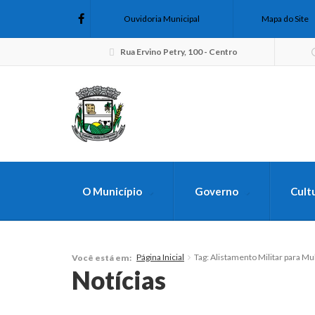
Ouvidoria Municipal
Mapa do Site
Rua Ervino Petry, 100 - Centro
O Município
Governo
Cult
FAÇA SUA B
Página Inicial
Tag: Alistamento Militar para M
Você está em:
Notícias