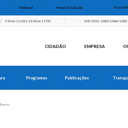
Acessibi
Webmail
Portal do Cidadão
7:30 às 11:30 e 13:00 às 17:00
(54) 3392-1083/1084/1085
CIDADÃO
EMPRESA
O
ura
Programas
Publicações
Transp
USCA PELO SITE
ulheres