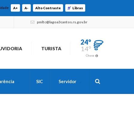
lidade
A+
A-
Alto Contraste
Libras
pmltc@lagoa3cantos.rs.gov.br
24°
14°
UVIDORIA
TURISTA
Chuva
arência
SIC
Servidor