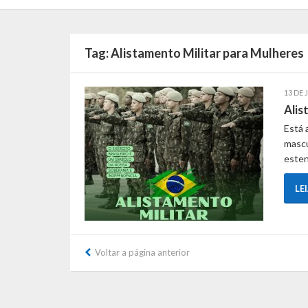
Tag:
Alistamento Militar para Mulheres
13 DE 
Alis
Está 
mascu
esten
LE
Voltar a página anterior