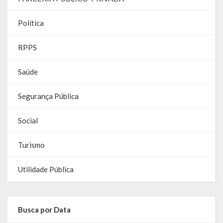
Contas
Política
Contas – TCE
RPPS
Relatório Anual de Gestão
Saúde
Editais de Concursos/Processos Seletivos
Editais de Licitações
Segurança Pública
LicitaCon Cidadão
Social
Prestação de Contas
Turismo
Demonstrativos Contábeis
Utilidade Pública
Legislativo
Legislação
Busca por Data
Lei Municipal