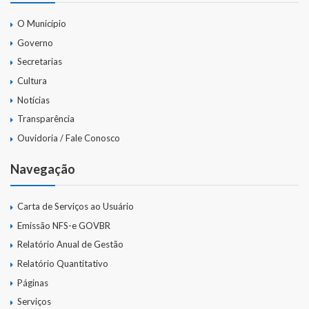
Gestão Saúde – GOVBR
O Município
Gestão Educação – Educar Web
Governo
Secretarias
Webmail
Cultura
Notícias
Transparência
Ouvidoria / Fale Conosco
Navegação
Carta de Serviços ao Usuário
Emissão NFS-e GOVBR
Relatório Anual de Gestão
Relatório Quantitativo
Páginas
Serviços