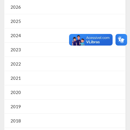
2026
Parcerias – LEI 13.019/2014
2025
RGF
2024
RPPS
RREO
2023
PPA
2022
LOA
2021
LDO
2020
Transparência
2019
Apresentação
2018
Portal da Transparência