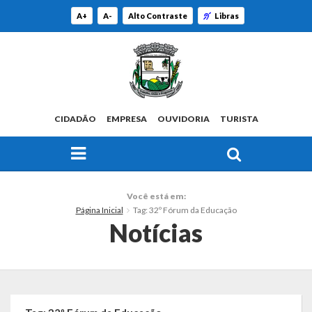
A+
A-
Alto Contraste
Libras
CIDADÃO
EMPRESA
OUVIDORIA
TURISTA
FAÇA SUA BUSCA PELO SITE
O Município
Você está em:
Página Inicial
Tag: 32º Fórum da Educação
Histórico
Notícias
Localização
Origem do Nome
Estatísticas