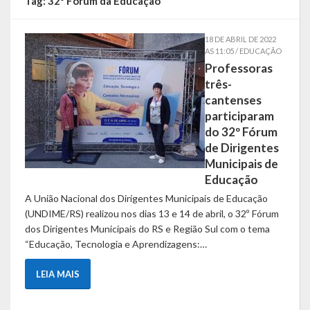
Tag:
32º Fórum da Educação
Símbolos
18 DE ABRIL DE 2022
AS 11:05 / EDUCAÇÃO
Governo
Professoras
três-
Administração
cantenses
participaram
Ex-Administradores
do 32º Fórum
de Dirigentes
Conselhos Municipais
Municipais de
Educação
Secretarias
A União Nacional dos Dirigentes Municipais de Educação
Administração, Fazenda e Planejamento
(UNDIME/RS) realizou nos dias 13 e 14 de abril, o 32º Fórum
dos Dirigentes Municipais do RS e Região Sul com o tema
Desenvolvimento Econômico
“Educação, Tecnologia e Aprendizagens:…
Desenvolvimento Social
LEIA MAIS
Educação, Cultura, Turismo, Desporto e Lazer