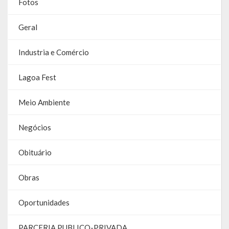
Fotos
Galeria de Soberanas
Geral
Galeria de Vereadores
Industria e Comércio
Galeria de Fotos
Lagoa Fest
Vídeos
Programas
Meio Ambiente
Publicações
Negócios
Covid 19
Obituário
Planos
Obras
Publicações Oficiais
Oportunidades
SIAFIC
PARCERIA PUBLICO-PRIVADA