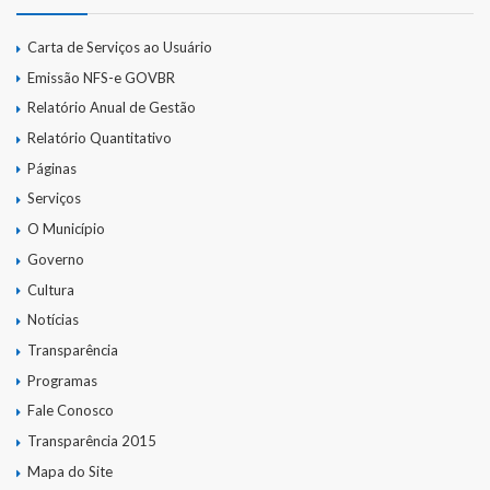
Parcerias – LEI 13.019/2014
Carta de Serviços ao Usuário
Emissão NFS-e GOVBR
RGF
Relatório Anual de Gestão
Relatório Quantitativo
RPPS
Páginas
RREO
Serviços
O Município
PPA
Governo
LOA
Cultura
Notícias
LDO
Transparência
Transparência
Programas
Fale Conosco
Apresentação
Transparência 2015
Mapa do Site
Portal da Transparência