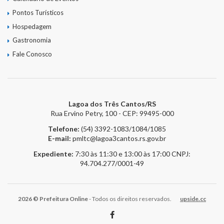
Lei de Acesso à Informação – LAI
Pontos Turísticos
Hospedagem
Acesso a Informação – SIC
Gastronomia
O que é?
Fale Conosco
Perguntas e Respostas
Formulário de Pedido de Informações
Lagoa dos Três Cantos/RS
Rua Ervino Petry, 100 - CEP: 99495-000
Formulário de Recurso
Telefone:
(54) 3392-1083/1084/1085
Relatório Anual de Solicitações – SIC
E-mail:
pmltc@lagoa3cantos.rs.gov.br
Expediente:
7:30 às 11:30 e 13:00 às 17:00
CNPJ:
SIC
94.704.277/0001-49
Servidor
2026 © Prefeitura Online
- Todos os direitos reservados.
upside.cc
Gestão Interna – GOVBR (Sistema)