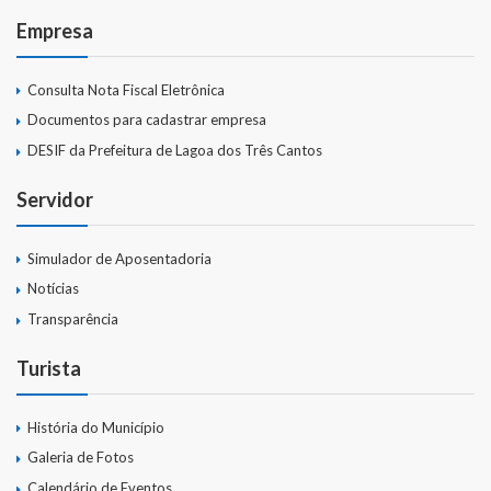
Empresa
Links Úteis
Emendas Parlament. EC 105 FNS
Consulta Nota Fiscal Eletrônica
Documentos para cadastrar empresa
Emendas Parlamentares Federais
DESIF da Prefeitura de Lagoa dos Três Cantos
Convênios com o Estado
Servidor
Emendas Parlamentares Estaduais
Simulador de Aposentadoria
Fala Cidadão
Notícias
ITBI Online
Transparência
Portal do Cidadão
Turista
Carta de Serviços ao Usuário
História do Município
Transparência 2015
Galeria de Fotos
Calendário de Eventos