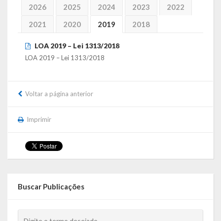
2026
2025
2024
2023
2022
Símbolos
2021
2020
2019
2018
Governo
LOA 2019 – Lei 1313/2018
LOA 2019 – Lei 1313/2018
Administração
Ex-Administradores
Voltar a página anterior
Conselhos Municipais
Imprimir
Secretarias
Administração, Fazenda e Planejamento
Desenvolvimento Econômico
Buscar Publicações
Desenvolvimento Social
Educação, Cultura, Turismo, Desporto e Lazer