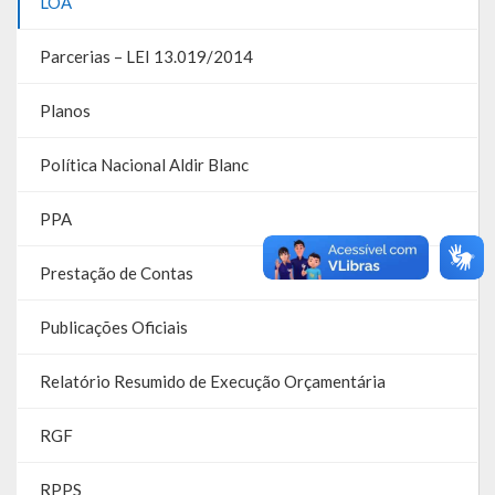
LOA
Galeria de Soberanas
Parcerias – LEI 13.019/2014
Galeria de Vereadores
Planos
Galeria de Fotos
Política Nacional Aldir Blanc
Vídeos
Programas
PPA
Publicações
Prestação de Contas
Covid 19
Publicações Oficiais
Planos
Relatório Resumido de Execução Orçamentária
Publicações Oficiais
RGF
SIAFIC
RPPS