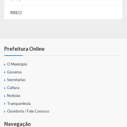
Contas
RREO
Contas – TCE
Relatório Anual de Gestão
Editais de Concursos/Processos Seletivos
Prefeitura Online
Editais de Licitações
O Município
LicitaCon Cidadão
Governo
Prestação de Contas
Secretarias
Cultura
Demonstrativos Contábeis
Notícias
Legislativo
Transparência
Ouvidoria / Fale Conosco
Legislação
Navegação
Lei Municipal