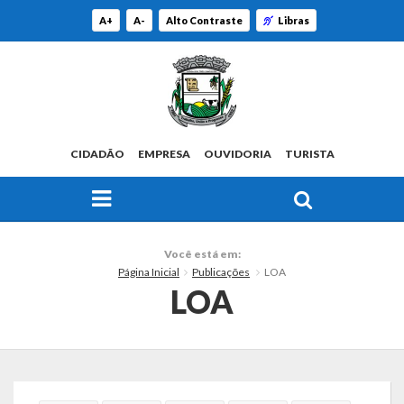
A+
A-
Alto Contraste
Libras
CIDADÃO
EMPRESA
OUVIDORIA
TURISTA
FAÇA SUA BUSCA PELO SITE
O Município
Você está em:
Página Inicial
Publicações
LOA
Histórico
LOA
Localização
Origem do Nome
Estatísticas