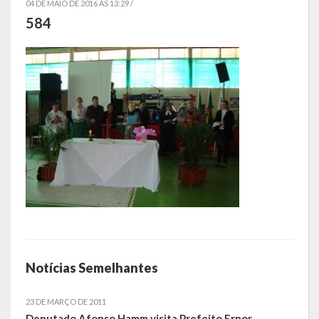
04 DE MAIO DE 2016 AS 13:29 /
584
Símbolos
Governo
Administração
Ex-Administradores
Secretarias
Administração, Fazenda e Planejamento
Desenvolvimento Econômico
Desenvolvimento Social
Notícias Semelhantes
Educação, Cultura, Turismo, Desporto e Lazer
23 DE MARÇO DE 2011
Obras, Serviços Urbanos e Trânsito
Deputado Afonso Hamm visita Prefeito Ernor