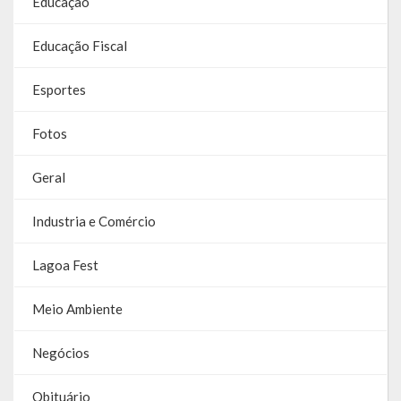
Educação
Galeria de Vereadores
Educação Fiscal
Galeria de Fotos
Esportes
Vídeos
Fotos
Programas
Geral
Publicações
Industria e Comércio
Covid 19
Publicações Oficiais
Lagoa Fest
SIAFIC
Meio Ambiente
Contas
Negócios
Contas – TCE
Obituário