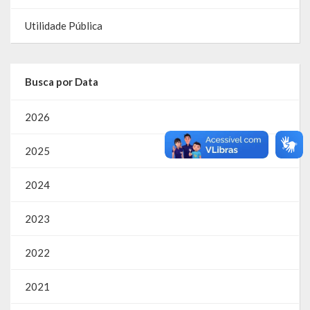
Utilidade Pública
RPPS
RREO
Busca por Data
PPA
2026
LOA
LDO
2025
Transparência
2024
Apresentação
2023
Portal da Transparência
2022
Links Úteis
2021
Emendas Parlament. EC 105 FNS