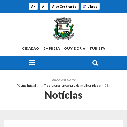
A+
A-
Alto Contraste
Libras
CIDADÃO
EMPRESA
OUVIDORIA
TURISTA
FAÇA SUA BUSCA PELO SITE
O Município
Você está em:
Página Inicial
Tradicional encontro da melhor idade
584
Histórico
Notícias
Localização
Origem do Nome
Estatísticas