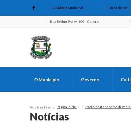
Ouvidoria Municipal
Mapa do Site
Rua Ervino Petry, 100 - Centro
O Município
Governo
Cult
FAÇA SUA B
Página Inicial
Tradicional encontro da melh
Você está em:
Notícias