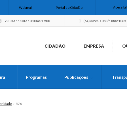
Acessibi
Webmail
Portal do Cidadão
7:30 às 11:30 e 13:00 às 17:00
(54) 3392-1083/1084/1085
CIDADÃO
EMPRESA
O
ura
Programas
Publicações
Transp
USCA PELO SITE
or idade
576