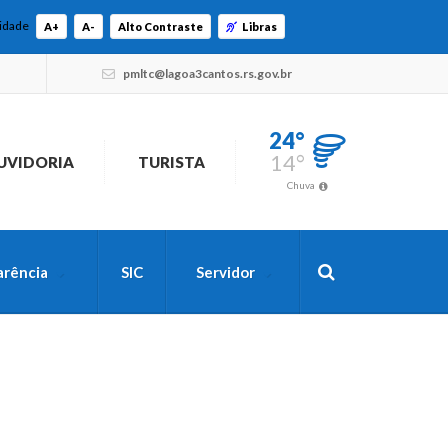
lidade
A+
A-
Alto Contraste
Libras
pmltc@lagoa3cantos.rs.gov.br
24°
14°
UVIDORIA
TURISTA
Chuva
arência
SIC
Servidor