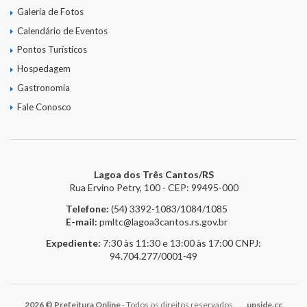
Galeria de Fotos
Calendário de Eventos
Pontos Turísticos
Hospedagem
Gastronomia
Fale Conosco
Lagoa dos Três Cantos/RS
Rua Ervino Petry, 100 - CEP: 99495-000
Telefone:
(54) 3392-1083/1084/1085
E-mail:
pmltc@lagoa3cantos.rs.gov.br
Expediente:
7:30 às 11:30 e 13:00 às 17:00
CNPJ:
94.704.277/0001-49
2026 © Prefeitura Online
- Todos os direitos reservados.
upside.cc