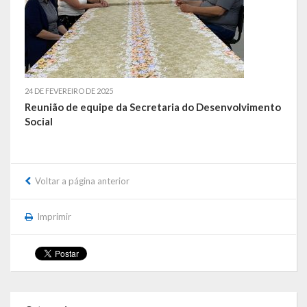
de paixão e muitas conquistas
A História da Praça da Lagoa
A História da Igreja Adventista do Sétimo Dia
24 DE FEVEREIRO DE 2025
A História da Comunidade Católica Nossa Senhora da Assunção
Reunião de equipe da Secretaria do Desenvolvimento
de Linha Glória
Social
A História da Comunidade Evangélica de Linha Glória
A História da Comunidade Católica São José de Linha Ojeriza
Voltar a página anterior
Pontos Turísticos
Imprimir
Gastronomia
Hospedagem
Calendário de Eventos