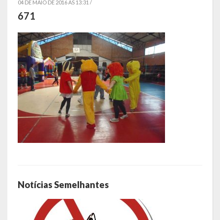
04 DE MAIO DE 2016 AS 13:31 /
671
Símbolos
Governo
Administração
Ex-Administradores
Conselhos Municipais
Secretarias
Administração, Fazenda e Planejamento
Desenvolvimento Econômico
Notícias Semelhantes
Desenvolvimento Social
Educação, Cultura, Turismo, Desporto e Lazer