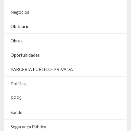
Negócios
Parcerias – LEI 13.019/2014
RGF
Obituário
RPPS
Obras
RREO
Oportunidades
PPA
PARCERIA PUBLICO-PRIVADA
LOA
Política
LDO
RPPS
Transparência
Saúde
Apresentação
Segurança Pública
Portal da Transparência