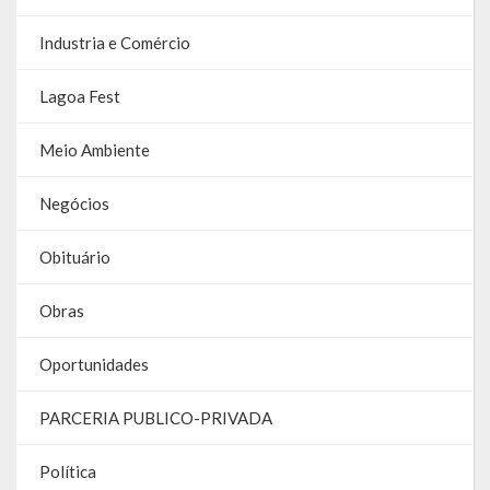
Contas
Industria e Comércio
Contas – TCE
Lagoa Fest
Relatório Anual de Gestão
Meio Ambiente
Editais de Concursos/Processos Seletivos
Negócios
Editais de Licitações
LicitaCon Cidadão
Obituário
Prestação de Contas
Obras
Demonstrativos Contábeis
Oportunidades
Legislativo
PARCERIA PUBLICO-PRIVADA
Legislação
Política
Lei Municipal