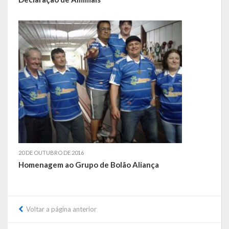
Obras, Serviços Urbanos e Trânsito
Saúde
Cultura
Histórias
A História da Comunidade Católica Nossa Senhora de Lourdes
de Vila Seca
A História da Comunidade Evangélica de Linha Kronenthal
20 DE OUTUBRO DE 2016
A história da Comunidade Católica São Paulo de Lagoa dos Três
Homenagem ao Grupo de Bolão Aliança
Cantos
A História da Comunidade Evangélica de Confissão Luterana no
Brasil de Lagoa dos Três Cantos
Voltar a página anterior
A história marcante do Grêmio Esportivo Lagoense: uma história