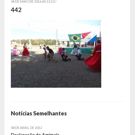
04 DE MAIO DE 2016 AS 13:12 /
442
Símbolos
Governo
Administração
Ex-Administradores
Conselhos Municipais
Secretarias
Administração, Fazenda e Planejamento
Desenvolvimento Econômico
Notícias Semelhantes
Desenvolvimento Social
08 DE ABRIL DE 2012
Educação, Cultura, Turismo, Desporto e Lazer
Declaração de Amimais