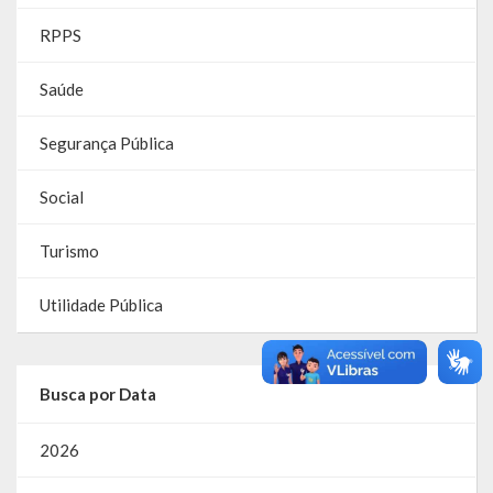
RPPS
Parcerias – LEI 13.019/2014
Saúde
RGF
RPPS
Segurança Pública
RREO
Social
PPA
Turismo
LOA
Utilidade Pública
LDO
Transparência
Busca por Data
Apresentação
2026
Portal da Transparência