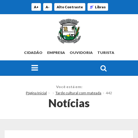
A+
A-
Alto Contraste
Libras
CIDADÃO
EMPRESA
OUVIDORIA
TURISTA
FAÇA SUA BUSCA PELO SITE
O Município
Você está em:
Página Inicial
Tarde cultural com mateada
442
Histórico
Notícias
Localização
Origem do Nome
Estatísticas