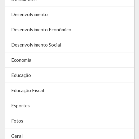
Galeria de Soberanas
Desenvolvimento
Galeria de Vereadores
Desenvolvimento Econômico
Galeria de Fotos
Desenvolvimento Social
Vídeos
Economia
Programas
Educação
Publicações
Educação Fiscal
Covid 19
Planos
Esportes
Publicações Oficiais
Fotos
SIAFIC
Geral