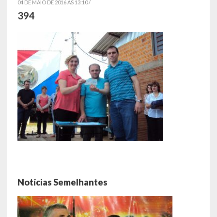
04 DE MAIO DE 2016 AS 13:10 /
394
Símbolos
Governo
Administração
Ex-Administradores
Conselhos Municipais
Secretarias
Administração, Fazenda e Planejamento
Desenvolvimento Econômico
Notícias Semelhantes
Desenvolvimento Social
Educação, Cultura, Turismo, Desporto e Lazer