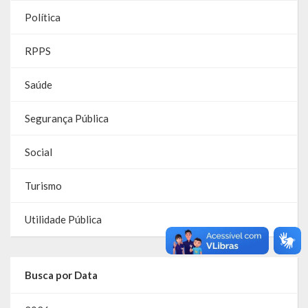
Política
Parcerias – LEI 13.019/2014
RPPS
RGF
Saúde
RPPS
RREO
Segurança Pública
PPA
Social
LOA
Turismo
LDO
Utilidade Pública
Transparência
Apresentação
Busca por Data
Portal da Transparência