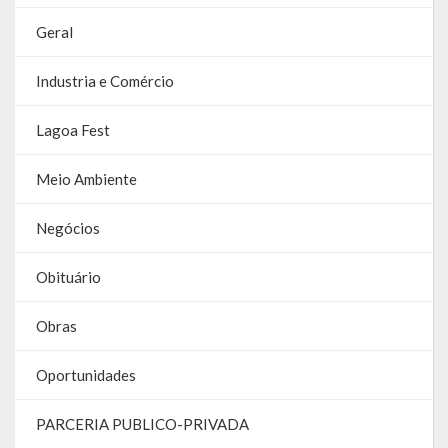
Contas
Geral
Contas – TCE
Industria e Comércio
Relatório Anual de Gestão
Lagoa Fest
Editais de Concursos/Processos Seletivos
Meio Ambiente
Editais de Licitações
Negócios
LicitaCon Cidadão
Prestação de Contas
Obituário
Demonstrativos Contábeis
Obras
Legislativo
Oportunidades
Legislação
PARCERIA PUBLICO-PRIVADA
Lei Municipal