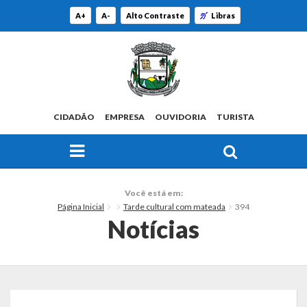
A+
A-
Alto Contraste
Libras
CIDADÃO
EMPRESA
OUVIDORIA
TURISTA
FAÇA SUA BUSCA PELO SITE
O Município
Você está em:
Página Inicial
Tarde cultural com mateada
394
Histórico
Notícias
Localização
Origem do Nome
Estatísticas