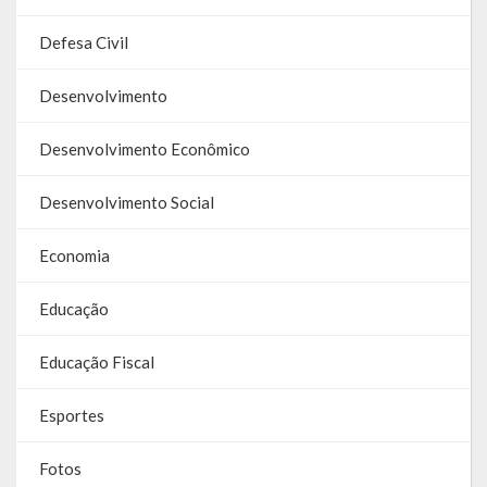
Galeria de Soberanas
Defesa Civil
Galeria de Vereadores
Desenvolvimento
Galeria de Fotos
Desenvolvimento Econômico
Vídeos
Desenvolvimento Social
Programas
Economia
Publicações
Educação
Covid 19
Educação Fiscal
Planos
Publicações Oficiais
Esportes
SIAFIC
Fotos