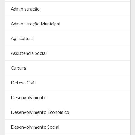
Galeria de Soberanas
Administração
Galeria de Vereadores
Administração Municipal
Galeria de Fotos
Agricultura
Vídeos
Assistência Social
Programas
Cultura
Publicações
Defesa Civil
Covid 19
Desenvolvimento
Planos
Desenvolvimento Econômico
Publicações Oficiais
Desenvolvimento Social
SIAFIC