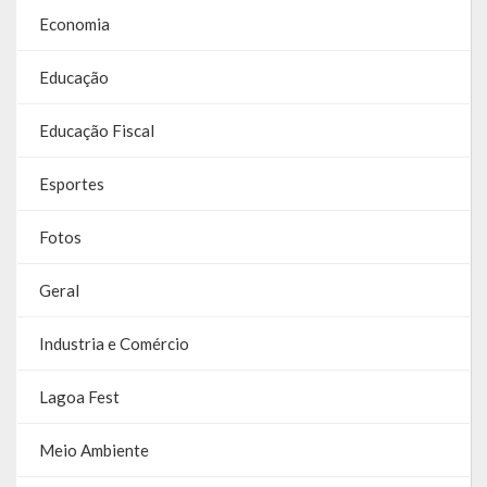
Contas
Economia
Contas – TCE
Educação
Relatório Anual de Gestão
Educação Fiscal
Editais de Concursos/Processos Seletivos
Esportes
Editais de Licitações
Fotos
LicitaCon Cidadão
Geral
Prestação de Contas
Industria e Comércio
Demonstrativos Contábeis
Legislativo
Lagoa Fest
Legislação
Meio Ambiente
Lei Municipal