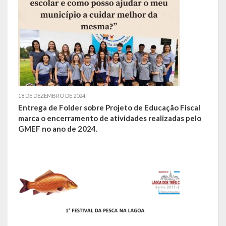
Obras, Serviços Urbanos e Trânsito
Saúde
Cultura
Histórias
18 DE DEZEMBRO DE 2024
A História da Comunidade Católica Nossa Senhora de Lourdes
Entrega de Folder sobre Projeto de Educação Fiscal
de Vila Seca
marca o encerramento de atividades realizadas pelo
GMEF no ano de 2024.
A História da Comunidade Evangélica de Linha Kronenthal
A história da Comunidade Católica São Paulo de Lagoa dos Três
Cantos
A História da Comunidade Evangélica de Confissão Luterana no
Brasil de Lagoa dos Três Cantos
A história marcante do Grêmio Esportivo Lagoense: uma história