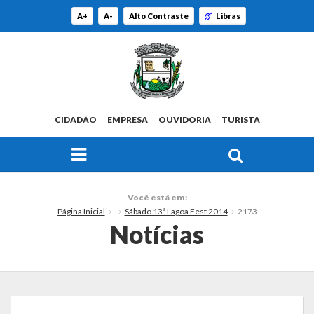
A+
A-
Alto Contraste
Libras
CIDADÃO
EMPRESA
OUVIDORIA
TURISTA
FAÇA SUA BUSCA PELO SITE
O Município
Você está em:
Página Inicial
Sábado 13ª Lagoa Fest 2014
2173
Histórico
Notícias
Localização
Origem do Nome
Estatísticas