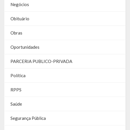
Negócios
Parcerias – LEI 13.019/2014
Obituário
RGF
Obras
RPPS
Oportunidades
RREO
PARCERIA PUBLICO-PRIVADA
PPA
LOA
Política
LDO
RPPS
Transparência
Saúde
Apresentação
Segurança Pública
Portal da Transparência