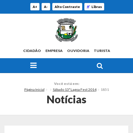
A+
A-
Alto Contraste
Libras
CIDADÃO
EMPRESA
OUVIDORIA
TURISTA
FAÇA SUA BUSCA PELO SITE
O Município
Você está em:
Página Inicial
Sábado 13ª Lagoa Fest 2014
1851
Histórico
Notícias
Localização
Origem do Nome
Estatísticas