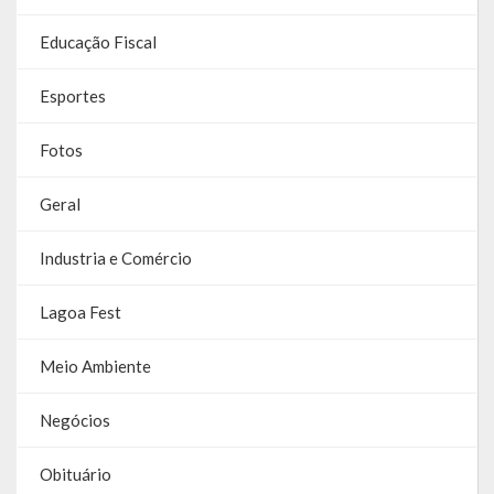
Galeria de Vereadores
Educação Fiscal
Galeria de Fotos
Esportes
Vídeos
Fotos
Programas
Geral
Publicações
Industria e Comércio
Covid 19
Lagoa Fest
Publicações Oficiais
Meio Ambiente
SIAFIC
Contas
Negócios
Contas – TCE
Obituário