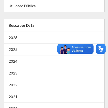
Utilidade Pública
RPPS
RREO
Busca por Data
PPA
2026
LOA
2025
LDO
2024
Transparência
2023
Apresentação
Portal da Transparência
2022
Links Úteis
2021
Emendas Parlament. EC 105 FNS