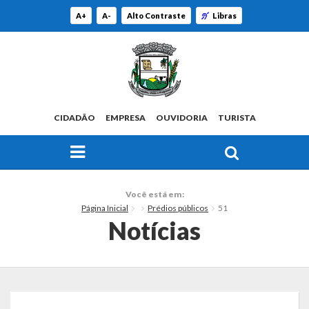
A+
A-
Alto Contraste
Libras
CIDADÃO
EMPRESA
OUVIDORIA
TURISTA
FAÇA SUA BUSCA PELO SITE
O Município
Você está em:
Página Inicial
Prédios públicos
51
Histórico
Notícias
Localização
Origem do Nome
Estatísticas