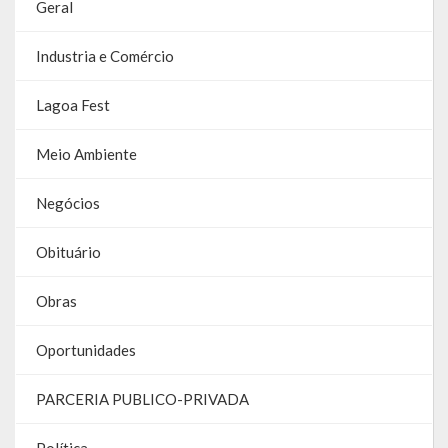
Geral
Relatório Anual de Gestão
Industria e Comércio
Editais de Concursos/Processos Seletivos
Editais de Licitações
Lagoa Fest
LicitaCon Cidadão
Meio Ambiente
Prestação de Contas
Negócios
Demonstrativos Contábeis
Obituário
Legislativo
Obras
Legislação
Oportunidades
Lei Municipal
PARCERIA PUBLICO-PRIVADA
Parcerias – LEI 13.019/2014
RGF
Política