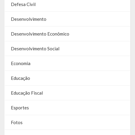
Defesa Civil
Galeria de Vereadores
Desenvolvimento
Galeria de Fotos
Vídeos
Desenvolvimento Econômico
Programas
Desenvolvimento Social
Publicações
Economia
Covid 19
Educação
Publicações Oficiais
Educação Fiscal
SIAFIC
Esportes
Contas
Fotos
Contas – TCE