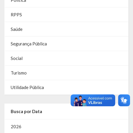
RPPS
RPPS
RREO
Saúde
PPA
Segurança Pública
LOA
Social
LDO
Turismo
Transparência
Utilidade Pública
Apresentação
Portal da Transparência
Busca por Data
Links Úteis
2026
Emendas Parlament. EC 105 FNS