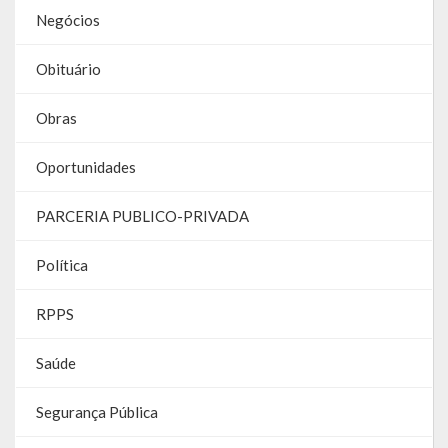
Negócios
RPPS
Obituário
RREO
Obras
PPA
Oportunidades
LOA
LDO
PARCERIA PUBLICO-PRIVADA
Transparência
Política
Apresentação
RPPS
Portal da Transparência
Saúde
Links Úteis
Segurança Pública
Emendas Parlament. EC 105 FNS