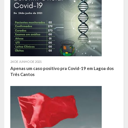
Saúde
Cultura
Histórias
A História da Comunidade Católica Nossa Senhora de Lourdes
de Vila Seca
24 DE JUNHO DE 2021
A História da Comunidade Evangélica de Linha Kronenthal
Apenas um caso positivo pra Covid-19 em Lagoa dos
Três Cantos
A história da Comunidade Católica São Paulo de Lagoa dos Três
Cantos
A História da Comunidade Evangélica de Confissão Luterana no
Brasil de Lagoa dos Três Cantos
A história marcante do Grêmio Esportivo Lagoense: uma história
de paixão e muitas conquistas