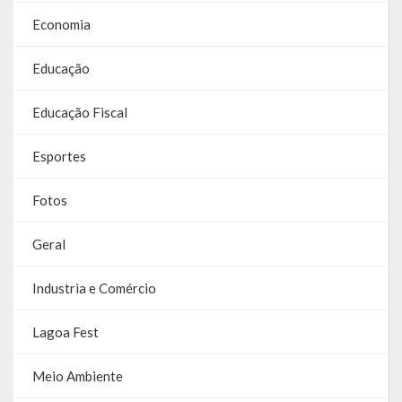
Relatório Anual de Gestão
Economia
Editais de Concursos/Processos Seletivos
Educação
Editais de Licitações
Educação Fiscal
LicitaCon Cidadão
Esportes
Prestação de Contas
Fotos
Demonstrativos Contábeis
Geral
Legislativo
Legislação
Industria e Comércio
Lei Municipal
Lagoa Fest
Parcerias – LEI 13.019/2014
Meio Ambiente
RGF