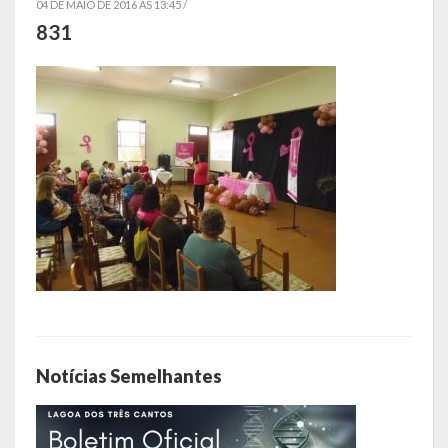
04 DE MAIO DE 2016 AS 13:45 /
831
Símbolos
Governo
Administração
Ex-Administradores
Secretarias
Administração, Fazenda e Planejamento
Desenvolvimento Econômico
Desenvolvimento Social
Notícias Semelhantes
Educação, Cultura, Turismo, Desporto e Lazer
Obras, Serviços Urbanos e Trânsito