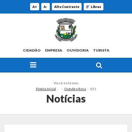
A+
A-
Alto Contraste
Libras
CIDADÃO
EMPRESA
OUVIDORIA
TURISTA
FAÇA SUA BUSCA PELO SITE
O Município
Você está em:
Página Inicial
Outubro Rosa
831
Histórico
Notícias
Localização
Origem do Nome
Estatísticas