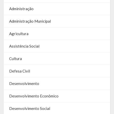
Galeria de Vereadores
Administração
Galeria de Fotos
Administração Municipal
Vídeos
Agricultura
Programas
Assistência Social
Publicações
Cultura
Covid 19
Defesa Civil
Publicações Oficiais
Desenvolvimento
SIAFIC
Desenvolvimento Econômico
Contas
Contas – TCE
Desenvolvimento Social