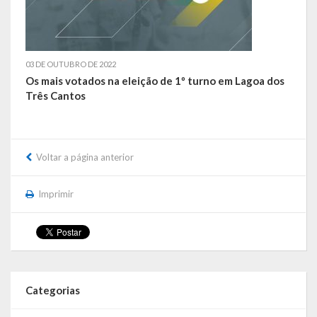
de paixão e muitas conquistas
A História da Praça da Lagoa
03 DE OUTUBRO DE 2022
A História da Igreja Adventista do Sétimo Dia
Os mais votados na eleição de 1º turno em Lagoa dos
Três Cantos
A História da Comunidade Católica Nossa Senhora da Assunção
de Linha Glória
A História da Comunidade Evangélica de Linha Glória
Voltar a página anterior
A História da Comunidade Católica São José de Linha Ojeriza
Imprimir
Pontos Turísticos
Gastronomia
Hospedagem
Categorias
Calendário de Eventos