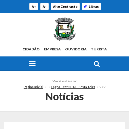
A+
A-
Alto Contraste
Libras
CIDADÃO
EMPRESA
OUVIDORIA
TURISTA
FAÇA SUA BUSCA PELO SITE
O Município
Você está em:
Página Inicial
Lagoa Fest 2013 - Sexta-feira
979
Histórico
Notícias
Localização
Origem do Nome
Estatísticas