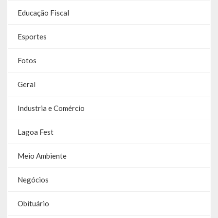
Galeria de Soberanas
Educação Fiscal
Galeria de Vereadores
Esportes
Galeria de Fotos
Fotos
Vídeos
Geral
Programas
Industria e Comércio
Publicações
Lagoa Fest
Covid 19
Meio Ambiente
Planos
Negócios
Publicações Oficiais
Obituário
SIAFIC