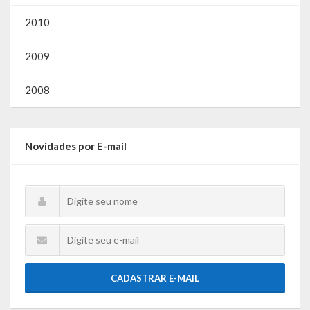
Lei de Acesso à Informação – LAI
2010
Acesso a Informação – SIC
2009
O que é?
2008
Perguntas e Respostas
Formulário de Pedido de Informações
Novidades por E-mail
Formulário de Recurso
Relatório Anual de Solicitações – SIC
SIC
Servidor
CADASTRAR E-MAIL
Gestão Interna – GOVBR (Sistema)