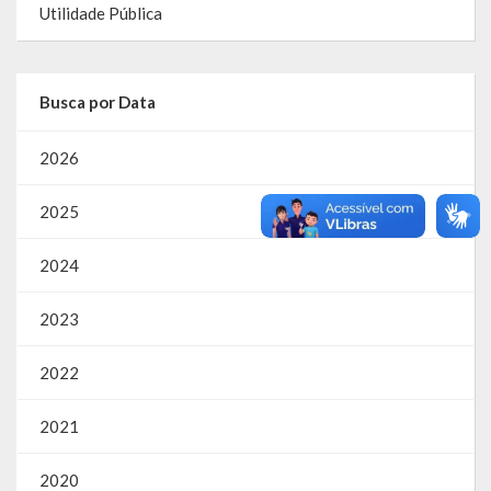
Utilidade Pública
Parcerias – LEI 13.019/2014
RGF
Busca por Data
RPPS
2026
RREO
2025
PPA
2024
LOA
2023
LDO
2022
Transparência
2021
Apresentação
Portal da Transparência
2020