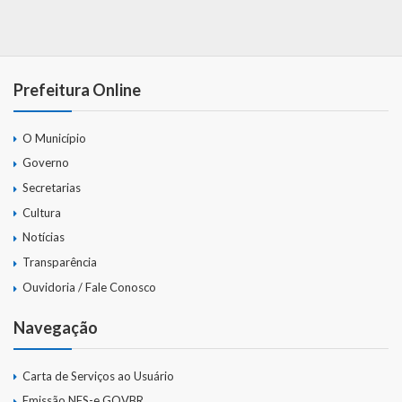
Gestão Saúde – GOVBR
Gestão Educação – Educar Web
Webmail
Prefeitura Online
O Município
Governo
Secretarias
Cultura
Notícias
Transparência
Ouvidoria / Fale Conosco
Navegação
Carta de Serviços ao Usuário
Emissão NFS-e GOVBR