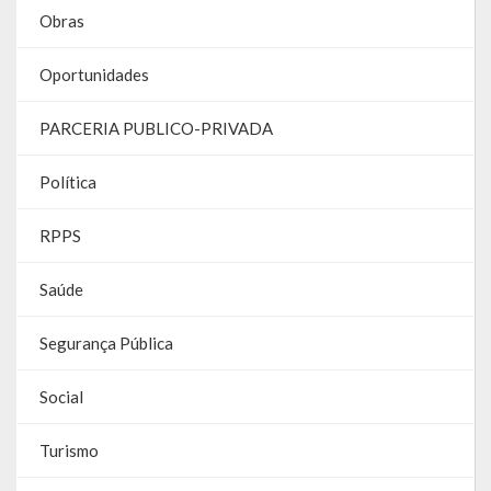
Contas
Obras
Contas – TCE
Oportunidades
Relatório Anual de Gestão
PARCERIA PUBLICO-PRIVADA
Editais de Concursos/Processos Seletivos
Política
Editais de Licitações
RPPS
LicitaCon Cidadão
Saúde
Prestação de Contas
Segurança Pública
Demonstrativos Contábeis
Legislativo
Social
Legislação
Turismo
Lei Municipal